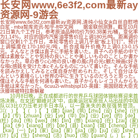
长安网www,6e3f2,com最新ay
资源网-9游会
长安网www,6e3f2,com最新ay资源网,清纯小仙女jk白丝自慰喷
白浆 - mba智库资讯-知乎-ft中文网 据金联创测算，截至10月
21日第九个工作日，参考原油品种均价为90.38美元/桶，变化率
为1.14%，对应的国内汽柴油零售价应上调180元/吨。距离调价
窗口仅剩1个工作日，本轮零售价上调几乎是“板上钉钉”，预计
上调幅度在170-180元/吨，折合成每升价格为上调0.13-0.15
元。そんなとき僕は直子に手紙を書いた。直子への手紙の中で
僕は素敵なことや気持の良いことや美しいもののことしか書か
なかった。草の香りc心地の良い春の風c月の光c観た映画c好き
な唄c感銘を受けた本cそんなものについて書いた。そんな手紙
を読みかえしてみるとc僕自身が慰められた。そして自分はな
んという素晴らしい世界の中に生きているのだろうと思った。
僕はそんな手紙を何通も書いた。直子からもレイコさんからも
手紙は来なかった。6cuu2i-wlhsbjspl10-英媒：英国财政大臣克
沃滕将被特拉斯解雇
10月8日晚，正在成都进行的世界乒乓球团体锦标赛迎来首
场决赛。在女团“巅峰对决”中，由奥运冠军原班人马出战的中国
队以3比0力压老对手日本队，以一盘未失的表现强势登顶。
⌘( )【 】( )【 】(建)【jian】(筑)【zhu】(设)【she】(计)
【ji】(专)【zhuan】(业)【ye】(毕)【bi】(业)【ye】(的)【de】
(杜)【du】(伟)【wei】(林)【lin】(想)【xiang】(在)【zai】(家)
【jia】(乡)【xiang】(的)【de】(县)【xian】(城)【cheng】(开)
【kai】(一)【yi】(家)【jia】(家)【jia】(居)【ju】(设)【she】
(计)【ji】(生)【sheng】(活)【huo】(馆)【guan】(。)【。】(“)