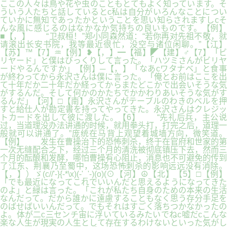
ここの人々は鳥や花や虫のこともとてもよく知っています。そ
ういう人たちと話しているとc私は自分がいろんなことについ
ていかに無知であったかということを思い知らされますしcそ
んな風に感じるのはなかなか気持ちの良いものです。【例】
■【，】 “卫叔桓！”郑小同森然道：“若你再对先祖不敬，就
请滚出长安书院，我等最近很忙，没空与诸位闲聊。”【江】
【苏】™【7】♒【例】❥【，】━【福】◤【建】♂【7】「ビ
リヤード」と僕はびっくりして言った。「ハツミさんがビリヤ
ードやるんですか」【例】─【，】「なあcワタナベ」と食事
が終わってから永沢さんは僕に言った。「俺とお前はここを出
て十年だか二十年だか経ってからまたどこかで出会いそうな気
がするんだ。そして何かのかたちでかかわりあいそうな気がす
るんだ」【河】□【南】永沢さんがテーブルのわきのベルを押
すと給仕人が勘定書を持ってやってきた。永沢さんはクレジッ
トカードを出して彼に渡した。【6】 “先礼后兵，主公说
过，当道理没办法讲通的时候，就用拳头打，打完之后，道理一
般就可以讲通了。”庞统在马背上观望着城墙方向，微笑道。
【例】 发生在曹操治下的恐怖刺杀，终于在官府和世家的第
一次无缝配合之下，经过三个月的清洗被彻底镇压下去，然而三
个月的酝酿和发酵，哪怕曹操有心阻止，消息也不可避免的传到
了江东、荆襄乃至蜀中，这场恐怖刺杀的影响远远没有消除。
【，】）ゞ(c//'-}{-*\x)(-'_'-)(o)(⊙【河】☮【北】【5】□【例】
「でも最近になってこれでいいんだと思えるようになってきた
のよ」と緑は言った。「これが私たち自身のための本来の生活
なんだって。だから誰かに遠慮することもなく思う存分手足を
のばせばいいんだって。でもそれはすごく落ちつかなかったの
よ。体が二c三センチ宙に浮いているみたいでねc嘘だcこんな
楽な人生が現実の人生として存在するわけないといった気がし