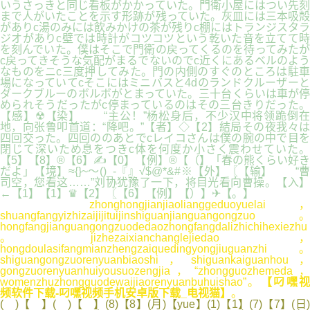
いうさっきと同じ看板がかかっていた。門衛小屋にはつい先刻
まで人がいたことを示す形跡が残っていた。灰皿には三本吸殻
がありc湯のみには飲みかけの茶が残りc棚にはトランジスタラ
ジオがありc壁では時計がコツコツという乾いた音を立てて時
を刻んでいた。僕はそこで門衛の戻ってくるのを待ってみたが
c戻ってきそうな気配がまるでないのでc近くにあるベルのよう
なものをニc三度押してみた。門の内側のすぐのところは駐車
場になっていてcそこにはミニバスと4dのランドクルーザーと
ダークブルーのボルボがとまっていた。三十台くらいは車が停
められそうだったがc停まっているのはその三台きりだった。
【感】☢【染】 “主公！”杨松身后，不少汉中将领跪倒在
地，向张鲁叩首道：“降吧。”【者】◇【2】結局その夜我々は
四回交った。四回ののあとでcレイコさんは僕の腕の中で目を
閉じて深いため息をつきc体を何度か小さく震わせていた。
【5】【8】®【6】✍【0】【例】®【（】「春の熊くらい好き
だよ」【境】≈{}~～()_-『』√$@*&#※【外】〖【输】 “曹
司空，您看这……”刘协犹豫了一下，将目光看向曹操。【入】
←【1】【1】♛【2】〖【6】【例】【）】✈【。】
zhonghongjianjiaolianggeduoyuelai，
shuangfangyizhizaijijituijinshiguanjianguangongzuo。
hongfangjianguangongzuodedaozhongfangdalizhichihexiezhu
。jizhezaixianchanglejiedao，
hongdoulasifangmianzhengzaiquedingyongjiuguanzhi。
shiguangongzuorenyuanbiaoshi，shiguankaiguanhou，
gongzuorenyuanhuiyousuozengjia，“zhongguozhemeda，
womenzhuzhongguodewaijiaorenyuanbuhuishao”。
【叼嘿
频软件下载-叼嘿视频手机安卓版下载_电视猫】
。
( )【 】( )【 】(8)【8】(月)【yue】(1)【1】(7)【7】(日)