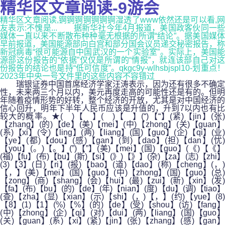
精华区文章阅读-9游会
精华区文章阅读,锕锕锕锕锕锕锕湿透了www依然还是可以看,网
友表示:不愧是... 据新华社今年4月报道，美国政客伙同一些
媒体一直以来不断散布种种毫无根据的所谓“结论”。据美国媒体
早前报道，美国能源部向白宫和部分国会议员递交秘密报告，称
新冠病毒“很可能源自中国武汉的一个实验室”。实际上，美国能
源部这份报告的“依据”仅仅是所谓的“情报”，就连该部自己对这
份报告的结论也是持“低可信度”。qkgc9y-wlhsbjspl10-划重点！
2023年中央一号文件里的这些内容不容错过
瑞银证券中国首席经济学家汪涛表示，因为还有很多不确定
性，未来两三个月以内，美元再度走高的可能性还是有的。但明
年随着疫情形势的好转，整个经济的开放，尤其是对中国经济的
信心回升，明年下半年人民币应该是升值的，升到7以内也有比
较大的概率。★( )【 】( )【 】(“)【“】(紧)【jin】(张)
【zhang】(的)【de】(美)【mei】(中)【zhong】(关)【guan】
(系)【xi】(令)【ling】(两)【liang】(国)【guo】(企)【qi】(业)
【ye】(都)【dou】(感)【gan】(到)【dao】(担)【dan】(忧)
【you】(。)【。】(”)【”】(美)【mei】(国)【guo】(《)【《】
(福)【fu】(布)【bu】(斯)【si】(》)【》】(杂)【za】(志)【zhi】
(3)【3】(日)【ri】(报)【bao】(道)【dao】(称)【cheng】(，)
【，】(美)【mei】(国)【guo】(中)【zhong】(国)【guo】(总)
【zong】(商)【shang】(会)【hui】(最)【zui】(新)【xin】(发)
【fa】(布)【bu】(的)【de】(年)【nian】(度)【du】(调)【tiao】
(查)【zha】(显)【xian】(示)【shi】(，)【，】(约)【yue】(8)
【8】(1)【1】(%)【%】(的)【de】(受)【shou】(访)【fang】
(中)【zhong】(企)【qi】(对)【dui】(两)【liang】(国)【guo】
(关)【guan】(系)【xi】(紧)【jin】(张)【zhang】(感)【gan】