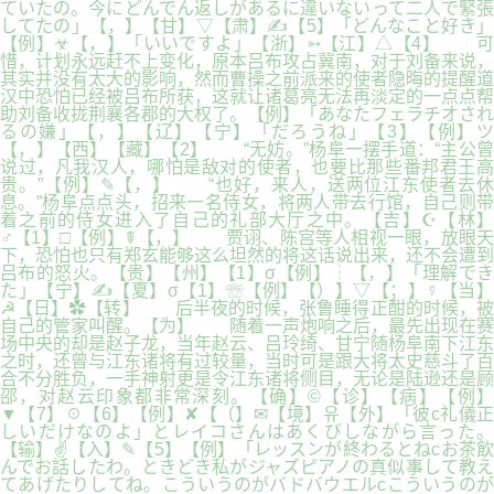
ていたの。今にどんでん返しがあるに違いないって二人で緊張
してたの」【，】【甘】▽【肃】✍【5】「どんなこと好き」
【例】☣【，】「いいですよ」【浙】➳【江】△【4】 可
惜，计划永远赶不上变化，原本吕布攻占冀南，对于刘备来说，
其实并没有太大的影响，然而曹操之前派来的使者隐晦的提醒道
汉中恐怕已经被吕布所获，这就让诸葛亮无法再淡定的一点点帮
助刘备收拢荆襄各郡的大权了。【例】「あなたフェラチオされ
るの嫌」【，】【辽】【宁】「だろうね」【3】【例】ツ
【，】【西】【藏】【2】 “无妨。”杨阜一摆手道：“主公曾
说过，凡我汉人，哪怕是敌对的使者，也要比那些番邦君王高
贵。”【例】✎【，】 “也好，来人，送两位江东使者去休
息。”杨阜点点头，招来一名侍女，将两人带去行馆，自己则带
着之前的侍女进入了自己的礼部大厅之中。【吉】☪【林】
♂【1】□【例】☤【，】 贾诩、陈宫等人相视一眼，放眼天
下，恐怕也只有郑玄能够这么坦然的将这话说出来，还不会遭到
吕布的怒火。【贵】【州】【1】σ【例】┆【，】「理解でき
た」【宁】✍【夏】σ【1】☏【例】【）】▽【；】☿【当】
☭【日】✿【转】 后半夜的时候，张鲁睡得正酣的时候，被
自己的管家叫醒。【为】 随着一声炮响之后，最先出现在赛
场中央的却是赵子龙，当年赵云、吕玲绮、甘宁随杨阜南下江东
之时，还曾与江东诸将有过较量，当时可是跟大将太史慈斗了百
合不分胜负，一手神射更是令江东诸将侧目，无论是陆逊还是顾
邵，对赵云印象都非常深刻。【确】©【诊】【病】【例】
▼【7】☉【6】【例】✘【（】✉【境】유【外】「彼c礼儀正
しいだけなのよ」とレイコさんはあくびしながら言った。
【输】✌【入】✎【5】【例】「レッスンが終わるとねcお茶飲
んでお話したわ。ときどき私がジャズピアノの真似事して教え
てあげたりしてね。こういうのがバドバウエルcこういうのが