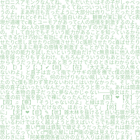
セロニスアモンクなんてね。でもだいたいはその子がしゃべっ
てたの。これがまた話が上手くてねcついつい引き込まれちゃ
うのよ。まあ昨日も言ったように大部分は作りごとだったと思
うんだけれどcそれにしても面白いわよ。観察が実に鋭くてc表
現が適確でc毒とユーモアがあってc人の感情を刺激するのよ。
とにかくねc人の感情を刺激して動かすのが実に上手い子な
の。そして自分でもそういう能力があることを知っているから
cできるだけ巧妙に有効にそれを使おうとするのよ。人を怒ら
せたりc悲しませたりc同情させたりc落胆させたりc喜ばせたり
c思うがままに相手の感情を刺激することができるのよ。それ
も自分の能力を試したいという理由だけでc無意味に他人の感
情を操ったりもするわけ。もちろんそういうのもあとになって
からそうだったんだなあと思うだけでそのときはわからない
の」【）】ツ【；】✔【尚】♡【在】「大丈夫よ。この人怖く
ないわよ」と直子は言って指でウサギの頭を撫でc僕の顔を見
てにっこりと笑った。何のかげりもない眩しいような笑顔だっ
たのでc僕も思わず笑わないわけにはいかなかった。そして昨
夜の直子はいったいなんだったんだろうと思った。あれは間違
いなく本物の直子だったc夢なんかじゃない――彼女はたしか
に僕の前で服を脱いで裸になったんだcと。【医】❤【学】ツ
【观】♫【察】「そうじゃないのよ」と緑は言った。「久しぶ
りに力を抜いてただけなの。ほおっとして」【的】「たしか
に」【无】❤【症】✎【状】雑木林を抜けると白い石塀が見え
た。石塀といっても僕の背丈くらいの高さで上に柵や網がつい
ているわけではなく越えようと思えばいくらでも越えられる代
物だった。黒い門扉は鉄製で頑丈そうだったがcこれは開けっ
放しになっていてc門衛小屋には門衛の姿は見えなかった。門
のわきには「阿美寮関係者以外の立ち入りはお断りします」と