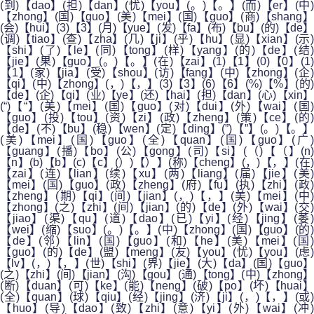
(到)【dao】(担)【dan】(忧)【you】(。)【。】(而)【er】(中)
【zhong】(国)【guo】(美)【mei】(国)【guo】(商)【shang】
(会)【hui】(3)【3】(月)【yue】(发)【fa】(布)【bu】(的)【de】
(调)【tiao】(查)【zha】(几)【ji】(乎)【hu】(显)【xian】(示)
【shi】(了)【le】(同)【tong】(样)【yang】(的)【de】(结)
【jie】(果)【guo】(。)【。】(在)【zai】(1)【1】(0)【0】(1)
【1】(家)【jia】(受)【shou】(访)【fang】(中)【zhong】(企)
【qi】(中)【zhong】(，)【，】(3)【3】(6)【6】(%)【%】(的)
【de】(企)【qi】(业)【ye】(还)【hai】(担)【dan】(心)【xin】
(“)【“】(美)【mei】(国)【guo】(对)【dui】(外)【wai】(国)
【guo】(投)【tou】(资)【zi】(政)【zheng】(策)【ce】(的)
【de】(不)【bu】(稳)【wen】(定)【ding】(”)【”】(。)【。】
(美)【mei】(国)【guo】(全)【quan】(国)【guo】(广)
【guang】(播)【bo】(公)【gong】(司)【si】(（)【（】(n)
【n】(b)【b】(c)【c】(）)【）】(称)【cheng】(，)【，】(在)
【zai】(连)【lian】(续)【xu】(两)【liang】(届)【jie】(美)
【mei】(国)【guo】(政)【zheng】(府)【fu】(执)【zhi】(政)
【zheng】(期)【qi】(间)【jian】(，)【，】(美)【mei】(中)
【zhong】(之)【zhi】(间)【jian】(的)【de】(外)【wai】(交)
【jiao】(渠)【qu】(道)【dao】(已)【yi】(经)【jing】(萎)
【wei】(缩)【suo】(。)【。】(中)【zhong】(国)【guo】(的)
【de】(邻)【lin】(国)【guo】(和)【he】(美)【mei】(国)
【guo】(的)【de】(盟)【meng】(友)【you】(忧)【you】(虑)
【lv】(，)【，】(世)【shi】(界)【jie】(大)【da】(国)【guo】
(之)【zhi】(间)【jian】(沟)【gou】(通)【tong】(中)【zhong】
(断)【duan】(可)【ke】(能)【neng】(破)【po】(坏)【huai】
(全)【quan】(球)【qiu】(经)【jing】(济)【ji】(，)【，】(或)
【huo】(导)【dao】(致)【zhi】(意)【yi】(外)【wai】(冲)