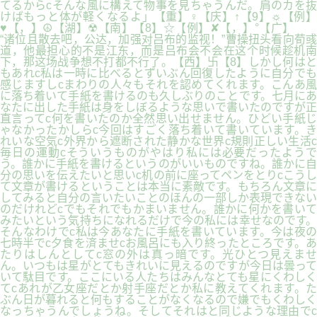
てるからcそんな風に構えて物事を見ちゃうんだ。肩のカを抜
けばもっと体が軽くなるよ」【重】♀【庆】↑【9】☼【例】
♥【，】☮【湖】☢【南】【8】☆【例】✘【，】°【广】
“诸位且散去吧，公达，加强对吕布的监视！”曹操扭头看向荀彧
道，他最担心的不是江东，而是吕布会不会在这个时候趁机南
下，那这场战争想不打都不行了。【西】卐【8】しかし何はと
もあれc私は一時に比べるとずいぶん回復したように自分でも
感じますしcまわりの人々もそれを認めてくれます。こんあ風
に落ち着いて手紙を書けるのも久しぶりのことです。七月にあ
なたに出した手紙は身をしぼるような思いで書いたのですが正
直言ってc何を書いたのか全然思い出せません。ひどい手紙じ
ゃなかったかしらc今回はすごく落ち着いて書いています。き
れいな空気c外界から遮断された静かな世界c規則正しい生活c
毎日の運動cそういうものがやはり私には必要だったようで
う。誰かに手紙を書けるというのがいいものですね。誰かに自
分の思いを伝えたいと思いc机の前に座ってペンをとりcこうし
て文章が書けるということは本当に素敵です。もちろん文章に
してみると自分の言いたいことのほんの一部しか表現できない
のだけれどcでもそれでもかまいません。誰かに何かを書いて
みたいという気持ちになれるだけで今の私には幸せなのです。
そんなわけでc私は今あなたに手紙を書いています。今は夜の
七時半でc夕食を済ませcお風呂にも入り終ったところです。あ
たりはしんとしてc窓の外は真っ暗です。光ひとつ見えませ
ん。いつもは星がとてもきれいに見えるのですが今日は曇って
いて駄目です。ここにいる人たちはみんなとても星にくわしく
てcあれが乙女座だとか射手座だとか私に教えてくれます。た
ぶん日が暮れると何もすることがなくなるので嫌でもくわしく
なっちゃうんでしょうね。そしてそれはと同じような理由でc