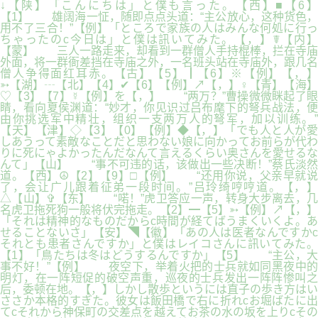
↓【陕】「こんにちは」と僕も言った。【西】■【6】
【1】 雄阔海一怔，随即点点头道：“主公放心，这种货色，
用不了三合！”【例】「ところで家族の人はみんな何処に行っ
ちゃったのc今日は」と僕は訊いてみた。【，】☤【内】
【蒙】 三人一路走来，却看到一群僧人手持棍棒，拦在寺庙
外面，将一群衙差挡在寺庙之外，一名班头站在寺庙外，跟几名
僧人争得面红耳赤。【古】【5】┃【6】※【例】【，】
➳【湖】┄【北】【4】✔【6】【例】↗【，】♀【青】【海】
♡【3】【7】☿【例】を【，】 “两万？”曹操微微眯起了眼
睛，看向夏侯渊道：“妙才，你见识过吕布麾下的弩兵战法，便
由你挑选军中精壮，组织一支两万人的弩军，加以训练。”
【天】【津】◇【3】【0】【例】◆【，】「でも人と人が愛
しあうって素敵なことだと思わない娘に向かってお前らが代わ
りに死にゃよかったんだなんて言えるくらい奥さんを愛せるな
んて」【山】 “事不可违的话，该做出一些决断！”蔡氏淡然
道。【西】☮【2】【9】□【例】 “还用你说，父亲早就说
了，会让广儿跟着征弟一段时间。”吕玲绮哼哼道。【，】
△【山】✞【东】 “喏！”虎卫答应一声，转身大步离去，几
名虎卫拖死狗一般将伏完拖走。【2】━【5】➳【例】↗【，】
「それは精神的なものだからc時間が経てばうまくいくよ。あ
せることないさ」【安】◥【徽】「あの人は医者なんですかc
それとも患者さんですか」と僕はレイコさんに訊いてみた。
【1】「鳥たちは冬はどうするんですか」【5】 “主公，大
事不好！”【例】 夜空下，举着火把的士兵就如同黑夜中的
明灯，在一阵短促的破空声重，巡夜的士兵发出一阵阵惨叫之
后，委顿在地。【，】しかし散歩というには直子の歩き方はい
ささか本格的すぎた。彼女は飯田橋で右に折れcお堀ばたに出
てcそれから神保町の交差点を越えてお茶の水の坂を上りcその