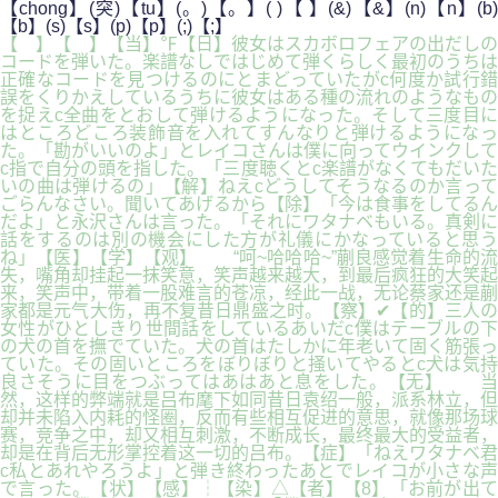
【chong】(突)【tu】(。)【。】( )【 】(&)【&】(n)【n】(b)
【b】(s)【s】(p)【p】(;)【;】
【 】【 】【当】℉【日】彼女はスカボロフェアの出だしの
コードを弾いた。楽譜なしではじめて弾くらしく最初のうちは
正確なコードを見つけるのにとまどっていたがc何度か試行錯
誤をくりかえしているうちに彼女はある種の流れのようなもの
を捉えc全曲をとおして弾けるようになった。そして三度目に
はところどころ装飾音を入れてすんなりと弾けるようになっ
た。「勘がいいのよ」とレイコさんは僕に向ってウインクして
c指で自分の頭を指した。「三度聴くとc楽譜がなくてもだいた
いの曲は弾けるの」【解】ねえcどうしてそうなるのか言って
ごらんなさい。聞いてあげるから【除】「今は食事をしてるん
だよ」と永沢さんは言った。「それにワタナベもいる。真剣に
話をするのは別の機会にした方が礼儀にかなっていると思う
ね」【医】【学】【观】 “呵~哈哈哈~”蒯良感觉着生命的流
失，嘴角却挂起一抹笑意，笑声越来越大，到最后疯狂的大笑起
来，笑声中，带着一股难言的苍凉，经此一战，无论蔡家还是蒯
家都是元气大伤，再不复昔日鼎盛之时。【察】✔【的】三人の
女性がひとしきり世間話をしているあいだc僕はテーブルの下
の犬の首を撫でていた。犬の首はたしかに年老いて固く筋張っ
ていた。その固いところをぼりぼりと掻いてやるとc犬は気持
良さそうに目をつぶってはあはあと息をした。【无】 当
然，这样的弊端就是吕布麾下如同昔日袁绍一般，派系林立，但
却并未陷入内耗的怪圈，反而有些相互促进的意思，就像那场球
赛，竞争之中，却又相互刺激，不断成长，最终最大的受益者，
却是在背后无形掌控着这一切的吕布。【症】「ねえワタナベ君
c私とあれやろうよ」と弾き終わったあとでレイコが小さな声
で言った。【状】【感】┆【染】△【者】【8】「お前が出て