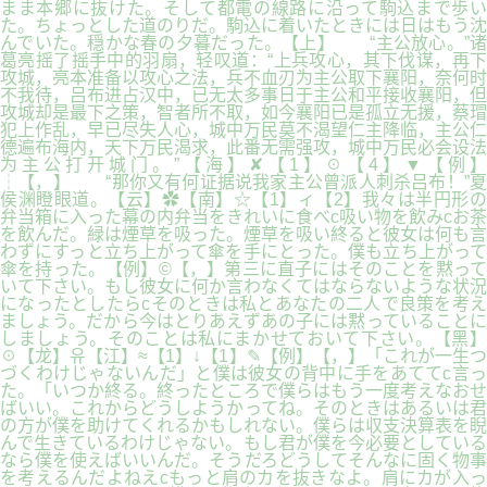
まま本郷に抜けた。そして都電の線路に沿って駒込まで歩い
た。ちょっとした道のりだ。駒込に着いたときには日はもう沈
んでいた。穏かな春の夕暮だった。【上】 “主公放心。”诸
葛亮摇了摇手中的羽扇，轻叹道：“上兵攻心，其下伐谋，再下
攻城，亮本准备以攻心之法，兵不血刃为主公取下襄阳，奈何时
不我待，吕布进占汉中，已无太多事日于主公和平接收襄阳，但
攻城却是最下之策，智者所不取，如今襄阳已是孤立无援，蔡瑁
犯上作乱，早已尽失人心，城中万民莫不渴望仁主降临，主公仁
德遍布海内，天下万民渴求，此番无需强攻，城中万民必会设法
为主公打开城门。”【海】✘【1】☉【4】▼【例】
┆【，】 “那你又有何证据说我家主公曾派人刺杀吕布！”夏
侯渊瞪眼道。【云】✿【南】☆【1】ィ【2】我々は半円形の
弁当箱に入った幕の内弁当をきれいに食べc吸い物を飲みcお茶
を飲んだ。緑は煙草を吸った。煙草を吸い終ると彼女は何も言
わずにすっと立ち上がって傘を手にとった。僕も立ち上がって
傘を持った。【例】©【，】第三に直子にはそのことを黙って
いて下さい。もし彼女に何か言わなくてはならないような状況
になったとしたらcそのときは私とあなたの二人で良策を考え
ましょう。だから今はとりあえずあの子には黙っていることに
しましょう。そのことは私にまかせておいて下さい。【黑】
☉【龙】유【江】≈【1】↓【1】✎【例】【，】「これが一生つ
づくわけじゃないんだ」と僕は彼女の背中に手をあててc言っ
た。「いつか終る。終ったところで僕らはもう一度考えなおせ
ばいい。これからどうしようかってね。そのときはあるいは君
の方が僕を助けてくれるかもしれない。僕らは収支決算表を睨
んで生きているわけじゃない。もし君が僕を今必要としている
なら僕を使えばいいんだ。そうだろどうしてそんなに固く物事
を考えるんだよねえcもっと肩のカを抜きなよ。肩にカが入っ