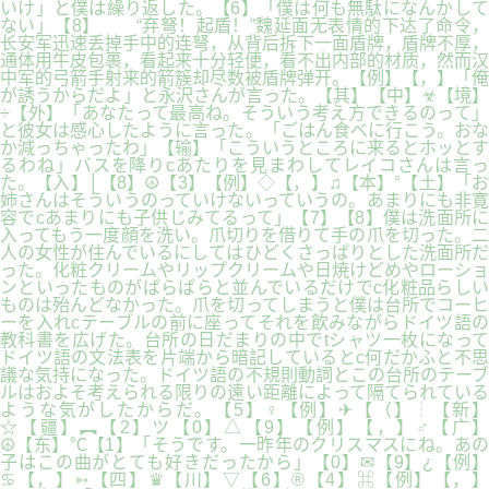
いけ」と僕は繰り返した。【6】「僕は何も無駄になんかして
ない」【8】 “弃弩！起盾！”魏延面无表情的下达了命令，
长安军迅速丢掉手中的连弩，从背后拆下一面盾牌，盾牌不厚，
通体用牛皮包裹，看起来十分轻便，看不出内部的材质，然而汉
中军的弓箭手射来的箭簇却尽数被盾牌弹开。【例】【，】「俺
が誘うからだよ」と永沢さんが言った。【其】【中】☣【境】
÷【外】「あなたって最高ね。そういう考え方できるのって」
と彼女は感心したように言った。「ごはん食べに行こう。おな
か減っちゃったわ」【输】「こういうところに来るとホッとす
るわね」バスを降りcあたりを見まわしてレイコさんは言っ
た。【入】│【8】☮【3】【例】◇【，】♫【本】°【土】「お
姉さんはそういうのっていけないっていうの。あまりにも非寛
容でcあまりにも子供じみてるって」【7】【8】僕は洗面所に
入ってもう一度顔を洗い。爪切りを借りて手の爪を切った。二
人の女性が住んでいるにしてはひどくさっぱりとした洗面所だ
った。化粧クリームやリップクリームや日焼けどめやローショ
ンといったものがぱらぱらと並んでいるだけでc化粧品らしい
ものは殆んどなかった。爪を切ってしまうと僕は台所でコーヒ
ーを入れcテーブルの前に座ってそれを飲みながらドイツ語の
教科書を広げた。台所の日だまりの中でtシャツ一枚になって
ドイツ語の文法表を片端から暗記しているとc何だかふと不思
議な気持になった。ドイツ語の不規則動詞とこの台所のテーブ
ルはおよそ考えられる限りの遠い距離によって隔てられている
ような気がしたからだ。【5】♀【例】✈【（】┆【新】
☆【疆】︻【2】ツ【0】△【9】【例】【，】♂【广】
☮【东】℃【1】「そうです。一昨年のクリスマスにね。あの
子はこの曲がとても好きだったから」【0】✉【9】¿【例】
♋【，】➳【四】♛【川】▽【6】®【4】⌘【例】【，】