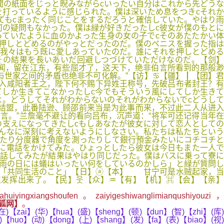
聞の紙面をじっと睨みながらcいったい自分はこれから先どうな
を打っているように感じられた。僕は深いため息をつきcそれか
てもcまったく同じことをするだろうと確信していた。やはり雨
何の疑問もなかった。僕は緑が好きだったしc彼女が僕のもとに
ていたように血のかよった生身の女の子でcそのあたたかい体
押しとどめるのがやっとだったのだ。僕のペニスを握った指は
c我々はもう既に愛しあっていたのだ。誰にそれを押しとどめる
その結果を長いあいだ回避しつづけていただけなのだ。【剑】
耳闻，留在江东，有些屈才了，这天下，绝非伯言所看到的那般渺
世家之间的矛盾也绝非不可化解。”【访】♋【疆】┃【团】君
入咸阳者王之，陛下何不赐下异姓王称号，先破吕布者封王？有
てしか生きてこなかったしc今でもそういう風にしてしか生きて
。どうしてそれがわからないのそれがわからないでcどうして
结盟，此番陆逊、顾邵前来当是为此事而来，不过此二人从进入
言。”兰詹毫不避让的看向吕布，沉声道：“将军可还记得当年在
の支えになってきたしcもしあなたが彼女に対して恋人としての
んなに深刻に考えないようにしなさい。私たちは私たちという
たり分度器で角度を測ったりして銀行預金みたいにコチコチと
に電話をかけてみた。ひょっとしたら彼女は今日もまた一人で
話してみたが結果はやはり同じだった。僕はバスに乗って寮に
雨の日には蟻はいったい何をしているのかしら」と緑が質問し
】「共同生活のこと」【日】ⓐ【本】 甘宁可是水贼起家，当
发挥出来了。【民】웃【众】♒【有】【机】⌘【会】【亲】
tahuiyingxiangshoufen。zaiyigeshiwanglimianqushiyouzi
搜狐网】
。
【zai】(华)【hua】(盛)【sheng】(顿)【dun】(智)【zhi】(库)
)【huo】(动)【dong】(上)【shang】(发)【fa】(表)【biao】(视)