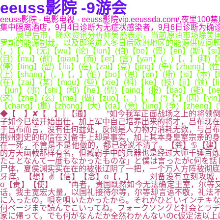
eeuss影院 -9游会
eeuss影院 - 电影电视 - eeuss影院vip.eeussda
集中隔离酒店，9月4日诊断为无症状感染者，9月6日诊断为确诊病例。
展望后市，隆众资讯分析师吴燕表示，当前原油市场除美国最
罗斯的能源制裁，以及即将进入冬日后欧洲地区的能源供应问题，均将给原
(，)【，】(无)【wu】(论)【lun】(伯)【bo】(恩)【en】(斯)【si】
(目)【mu】(前)【qian】(而)【er】(言)【yan】(，)【，】(拜)【b
(停)【ting】(留)【liu】(在)【zai】(竞)【jing】(争)【zheng】
(上)【shang】(，)【，】(伯)【bo】(恩)【en】(斯)【si】(本)【b
(在)【zai】(某)【mou】(些)【xie】(科)【ke】(技)【ji】(领)【l
【jun】(事)【shi】(和)【he】(情)【qing】(报)【bao】(能)【n
(这)【zhe】(么)【me】(做)【zuo】(，)【，】(“)【“】(因)【yin
【chang】(重)【zhong】(大)【da】(竞)【jing】(争)【zheng】
◆【 】✘【 】│【通】 “如今我军正面战场之上的将领倒
子如今已经开始出仕，加上军中自己培养出来的将才，吕布现
于吕布而言，没有任何益处，反倒是人力物力消耗无数，与吕
荆州刺史的印信在刘备手上却是事实，加上其本身皇室宗亲的身
在一死，不管是不是他做的，都已经说不清了。【龚】♋【建
的方天画戟那样有名，但臧霸手中的兵器也是经过大师千锤百炼
たことなんて一度もなかったものな」と僕は言ったがc何を
尸体，夏侯渊实实在在的被张辽阴了一把，一个万人方阵被彻底
牙痒。【想】✌【信】【念】σ【，】 刘备没有立刻攻城，
σ【责】【使】 “再者，贵国既然如今无法确定王室，尔等
话，我主宽宏大量，以国礼接待尔等，尔等却言语不敬，礼法不
に入ったの。唄を唄いたかったから。それがひどいインチキな
何ベージまで読んでこいってね。フォークソングと社会とラデ
家に帰って。でも何がなんだか全然わかんないのc仮定法以上