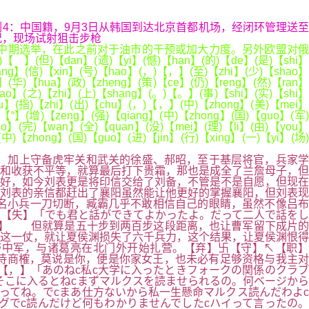
源网 确诊病例4：中国籍，9月3日从韩国到达北京首都机场，经闭环管理送至
情况，现场试射狙击步枪
中期选举，在此之前对于油市的干预或加大力度。另外欧盟对俄
dan】(遗)【yi】(憾)【han】(的)【de】(是)【shi】
ang】(信)【xin】(号)【hao】(，)【，】(至)【zhi】(少)【shao】
】(华)【hua】(政)【zheng】(策)【ce】(仍)【reng】(然)【ran】
【dao】(之)【zhi】(上)【shang】(。)【。】(事)【shi】(实)【shi】
iu】(指)【zhi】(出)【chu】(，)【，】(中)【zhong】(美)【mei】
)【“】(增)【zeng】(强)【qiang】(中)【zhong】(国)【guo】(军)
uo】(完)【wan】(全)【quan】(没)【mei】(理)【li】(由)【you】
)【zhong】(国)【guo】(进)【jin】(行)【xing】(一)【yi】(场)
，加上守备虎牢关和武关的徐盛、郝昭，至于基层将官，兵家学
和收获不平等，就算最后打下贵霜，那也是成全了兰詹母子，但
好，如今刘表更是将印信交给了刘备，不管是不是自愿，但现在
刘表的亲信都赶出了襄阳虽然能让他更好的掌握襄阳，但刘表现
名小兵一刀切断，臧霸几乎不敢相信自己的眼睛，虽然不像吕布
【失】「でも君と話ができてよかったよ。だって二人で話をし
理】 但就算是五十步到两百步这段距离，也让曹军留下成片的
这一仗，就让夏侯渊损失了六千兵力，这个结果，让夏侯渊恨得
中军，与诸葛亮在北门外开始扎营。【弃】卐【守】↖【职】
待商榷，莫说是你，便是你家女王，也未必有足够资格与我主对
【，】「あのねc私c大学に入ったときフォークの関係のクラブ
そこに入るとねcまずマルクスを読ませられるの。何ベージから
ってね。でcまあ仕方ないから私一生懸命マルクス読んだわよc
グでc読んだけど何もわかりませんでしたcハイって言ったの。