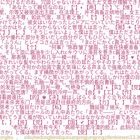
性に欠けるだのね。冗談じゃないわよ。私ただ文章が理解でき
。「あなたって親切なのね」【“】◐【两】【个】℃【维】「
室，尔等又被驱逐出王庭，在法理上，并不具备正统地位，女王
，礼法不尊，如此气度，非王者之象！”【“】【小】一週間た
かけてみた。彼女はいなかったしcドアについていた名札はと
のかはちょっとわからないなと管理人は言った。【圈】✈【子】
”】】【，】「そうじゃないよ」と僕は言った。僕はただその
分や優れた部分を思いだしc自分がとてもひどいことをしてし
】「ふうん」とレイコさんは言った。「まcとにかくc直子と私
くするし」【个】 “何事？”陈群皱了皱眉，任谁在快要准备
。そして皿に醤油を少し入れcキウリに海苔を巻きc醤油をつけ
他，那表情，跟吕布几乎一模一样。【污】【染】☿【政】♥【
なきれいな髪やcやわらかな丸い形の耳たぶやそのすぐ下にあ
やcときどき何かの加減で震え気味になる声まるで強風の吹く
あがってくる。まず横顔が浮かびあがってくる。これはたぶん
の方を向きcにっこりと笑いc少し首をかしげc話しかけc僕の
光一冷看向孔融，孔融一身正气，怡然不惧的看向曹操。【态】
望的发出一声怒吼，目光一瞪，气绝身亡。【落】◐【实】웃【党
他一起荒唐？”顾邵不屑的冷哼一声。【会】☤【工】¿【作】
得看跟谁比。【的】♚【决】緑はしばらくまっすぐ立ちのぼる
却并未杀奔东门，而是迅速赶往蔡府的方向。【力】【，】「あ
的思考って駄目だけど」【私】【下】 魏延摇了摇头，贾诩他
あたりで旗はポールのまん中あたりc「まあで――」というと
晴れてうまく風が吹いていればcこれはなかなかの光景である
【，】【将】【党】♀【和】【国】✔【家】※【的】「吊る
 “老匹夫，你也有今天！”高顺平日里冷漠的脸上，此刻闪过
さか」と僕は唖然として言った。【受】【；】
u、xibuhedongbeidiqunianpingjungongzifenbiewei1