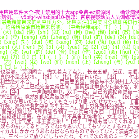
.com/,夜里100禁用应用软件大全-夜里禁用的十大app免费-ez资
┄v5pfg4-wlhsbjspl10-俄媒：普京视察动员人员训练
新释储带来的利空压力外，还应关注11月美国总统即将进行
油市场带来影响。（中新经纬app）℉( )【 】( )【 】(但)【
(大)【da】(使)【shi】(如)【ru】(何)【he】(释)【shi】(放)【f
ai】(登)【deng】(政)【zheng】(府)【fu】(的)【de】(对)【dui
(性)【xing】(对)【dui】(抗)【kang】(的)【de】(轨)【gui】(道)
en】(人)【ren】(5)【5】(月)【yue】(2)【2】(日)【ri】(就)【j
ing】(域)【yu】(的)【de】(合)【he】(作)【zuo】(会)【hui】(“
eng】(力)【li】(”)【”】(，)【，】(而)【er】(美)【mei】(国)【g
】(为)【wei】(我)【wo】(们)【men】(正)【zheng】(与)【yu】(中
(”)【”】(。)【。】
也足够。”贾诩闻言，微笑着点了点头，长安五部，张辽、高顺
在真的不是太缺将。【报】▽【指】僕は肯いた。【出】 付出
布利益绝对不合。【，】 更重要的是，刘备与不少荆州士人交
份，在大义上已经完全立得住脚，而蔡瑁此举多少有些不智，将
】✍【华】 一声脆响声中，双手一轻，自己的钢枪竟然被一
铸造而成，竟然如此轻易被敌军一名小兵给一刀斩断。【丧】ろ
話したのか思いだそうとしてもさっぱり思いだせなかった。【
打残，最终活着回来的不到五千人，加上另外两处的损失，只是
而是分别让张飞和黄忠各领了一万兵马将东西二门封锁，自带
又被驱逐出王庭，在法理上，并不具备正统地位，女王之位，有
尊，如此气度，非王者之象！”【命】「手紙も書いてくれる」
奴らの揃ってるところでねc今思いだしてもゾッとするわよ。
ィカルにかかわりあわねばならぬものであってなんて演説があ
に。三ページで放りだしちゃたわ。それで次の週のミーティン