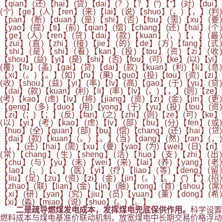
【qian】(还)【hai】(贷)【dai】(？)【？】(“)【“】(对)【dui】
(个)【ge】(人)【ren】(来)【lai】(说)【shuo】(，)【，】(判)
【pan】(断)【duan】(是)【shi】(否)【fou】(需)【xu】(要)
【yao】(提)【ti】(前)【qian】(偿)【chang】(还)【hai】(个)
【ge】(人)【ren】(贷)【dai】(款)【kuan】(，)【，】(最)
【zui】(直)【zhi】(接)【jie】(的)【de】(方)【fang】(式)
【shi】(是)【shi】(看)【kan】(投)【tou】(资)【zi】(收)
【shou】(益)【yi】(是)【shi】(否)【fou】(可)【ke】(以)【yi】
(覆)【fu】(盖)【gai】(贷)【dai】(款)【kuan】(利)【li】(息)
【xi】(。)【。】(如)【ru】(果)【guo】(投)【tou】(资)【zi】
(收)【shou】(益)【yi】(率)【lv】(高)【gao】(于)【yu】(贷)
【dai】(款)【kuan】(利)【li】(率)【lv】(，)【，】(则)【ze】
(考)【kao】(虑)【lv】(将)【jiang】(资)【zi】(金)【jin】(更)
【geng】(多)【duo】(用)【yong】(于)【yu】(投)【tou】(资)
【zi】(；)【；】(反)【fan】(之)【zhi】(则)【ze】(可)【ke】
(以)【yi】(考)【kao】(虑)【lv】(部)【bu】(分)【fen】(或)
【huo】(全)【quan】(部)【bu】(偿)【chang】(还)【hai】(贷)
【dai】(款)【kuan】(。)【。】(当)【dang】(然)【ran】(，)
【，】(还)【hai】(需)【xu】(要)【yao】(为)【wei】(日)【ri】
(常)【chang】(生)【sheng】(活)【huo】(支)【zhi】(出)
【chu】(与)【yu】(未)【wei】(来)【lai】(养)【yang】(老)
【lao】(、)【、】(医)【yi】(疗)【liao】(等)【deng】(留)
【liu】(足)【zu】(资)【zi】(金)【jin】(。)【。】(”)【”】(招)
【zhao】(联)【lian】(金)【jin】(融)【rong】(首)【shou】(席)
【xi】(研)【yan】(究)【jiu】(员)【yuan】(董)【dong】(希)
【xi】(淼)【miao】(说)【shuo】(。)【。】
二是疏导燃煤发电成本，发挥煤电兜底保供作用。
科学设置
燃料成本与煤电基准价联动机制，放宽煤电中长期交易价格浮动