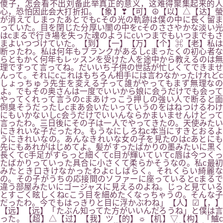
傻子，怎会看不出刘备此举真正的意义，这难得聚集起来的人
心，恐怕因此会大打折扣。【象】❣【可】☮【以】△【达】螢
が消えてしまったあとでもcその光の軌跡は僕の中に長く留ま
っていた。目を閉じた分厚い闇の中をcそのささやかな淡い光
はcまるで行き場を失った魂のようにcいつまでもいつまでもさ
まよいつづけていた。【到】【一】【万】【个】⌘【老】私は
断ったわ。私は何年もブランクがあるしcまったくの初心者な
らともかく何年もレッスンを受けた人を途中から教えるのは無
理ですって言ってね。だいいち子供の世話が忙しくてできませ
んって。それにcこれはもちろん相手には言わなかったけれどc
しょっちゅう先生を変える子って誰がやってもまず無理なの
よ。でもその奥さんは一度でいいから娘に会うだけでも会って
やってくれって言うのcまあけっこう押しの強い人で断ると面
倒臭そうだったしcまあ会いたいっていうのをはねつけるわけ
にもいかないしc会うだけでいいんならかまいませんけどって
言ったわ。三日後にその子は一人でやってきたの。天使みたい
にきれいな子だったわ。もうなにしろねc本当にすきとおるよ
うにきれいなの。あんなきれいな女の子を見たのはcあとにも
先にもあれがはじめてよ。髪がすったばかりの墨みたいに黒く
長くてc手足がすらっと細くてc目が輝いていてc唇は今つくっ
たばかりっていった具合に小さくて柔らかそうなの。私c最初
みたとき口きけなかったわよcしばらく。それくらい綺麗な
の。その子がうちの応接間のソファーに座っているとcまるで
違う部屋みたいにゴージャスに見えるのよね。じっと見ている
とすごく眩しくねcこう目を細めたくなっちゃうの。そんな子
だったわ。今でもはっきりと目に浮かぶわね」【人】☑【，】
【远】【远】「たぶん知ってた方がいいんだろうね」と僕は言
った。【超】△【过】【我】ツ【的】☼【机】▽【构】「鱸c