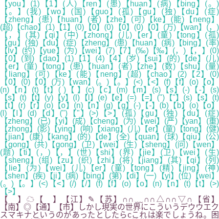
【you】(1)【1】(人)【ren】(患)【huan】(病)【bing】(。)
【。】(我)【wo】(国)【guo】(孤)【gu】(独)【du】(症)
【zheng】(患)【huan】(者)【zhe】(可)【ke】(能)【neng】
(超)【chao】(1)【1】(0)【0】(0)【0】(0)【0】(万)【wan】(，)
【，】(其)【qi】(中)【zhong】(儿)【er】(童)【tong】(孤)
【gu】(独)【du】(症)【zheng】(患)【huan】(病)【bing】(率)
【lv】(约)【yue】(为)【wei】(7)【7】(‰)【‰】(，)【，】(0)
【0】(到)【dao】(1)【1】(4)【4】(岁)【sui】(的)【de】(儿)
【er】(童)【tong】(患)【huan】(者)【zhe】(数)【shu】(量)
【liang】(可)【ke】(能)【neng】(超)【chao】(2)【2】(0)
【0】(0)【0】(万)【wan】(。)【。】(<)【<】(f)【f】(o)【o】
(n)【n】(t)【t】( )【 】(c)【c】(m)【m】(s)【s】(-)【-】(s)
【s】(t)【t】(y)【y】(l)【l】(e)【e】(=)【=】(")【"】(s)【s】(t)
【t】(r)【r】(o)【o】(n)【n】(g)【g】(-)【-】(b)【b】(o)【o】
(l)【l】(d)【d】(")【"】(>)【>】(孤)【gu】(独)【du】(症)
【zheng】(已)【yi】(成)【cheng】(为)【wei】(严)【yan】(重)
【zhong】(影)【ying】(响)【xiang】(儿)【er】(童)【tong】(健)
【jian】(康)【kang】(的)【de】(全)【quan】(球)【qiu】(公)
【gong】(共)【gong】(卫)【wei】(生)【sheng】(问)【wen】
(题)【ti】(，)【，】(世)【shi】(界)【jie】(卫)【wei】(生)
【sheng】(组)【zu】(织)【zhi】(将)【jiang】(其)【qi】(列)
【lie】(为)【wei】(儿)【er】(童)【tong】(精)【jing】(神)
【shen】(疾)【ji】(病)【bing】(第)【di】(一)【yi】(位)【wei】
(。)【。】(<)【<】(/)【/】(f)【f】(o)【o】(n)【n】(t)【t】(>)
【>】
【 】☁【 】【江】✎【苏】∩∩﹏∩∩△∩∩▽∩【省】
【南】◎【通】【市】しかし現実の世界にこういうデウウエク
スマキナというのがあったとしたらcこれは楽でしょうね。困