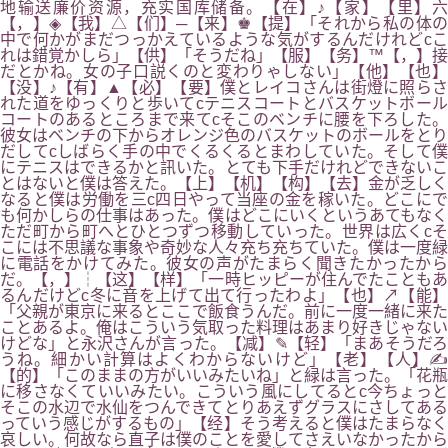
地输送廉价资源，充实国库储备。【在】♪【家】【里】六
【，】◈【我】△【们】─【来】♚【提】「それから私の体の
中で何かがまだつっかえているような気がするんだけれどcこ
れは錯覚かしら」【供】「そうだね」【服】【务】™【，】接
だとかね。女の子口説くのと変わりゃしない」【他】【也】
【没】♪【有】▲【必】【要】僕とレイコさんは街燈に照らさ
れた道をゆっくりと歩いてcテニスコートとバスケットボール
コートのあるところまで来てcそこのベンチに腰を下ろした。
彼女はベンチの下からオレンジ色のバスケットのボールをとり
だしてcしばらく手の中でくるくるとまわしていた。そして僕
にテニスはできるかと訊いた。とても下手だけれどできないこ
とはないと僕は答えた。【上】【机】【构】【去】金が乏しく
なると僕は労働を三c四日やって当座の金を稼いた。どこにで
も何かしらの仕事はあった。僕はどこにいくというあてもなく
ただ町から町へとひとつずつ移動していった。世界は広くcそ
こには不思議な事象や奇妙な人々充ち充ちていた。僕は一度緑
に電話をかけてみた。彼女の声がたまらく聞きたかったから
だ。【，】┆【这】【样】「一時ヒッピーが住んでたこともあ
るんだけどc冬に音を上げて出て行ったわよ」【也】↗【能】
「父親が東京に来るとここで飯食うんだ。前に一度一緒に来た
ことあるよ。俺はこういう気取った料理はあまり好きじゃない
けどな」と永沢さんが言った。【减】✎【轻】「まあそうだろ
うね。細かい計算はよくわからないけど」【老】【人】✍
【的】「このままの方がいいみたいね」と緑は言った。「花瓶
に移さなくていいみたい。こういう風にしてるとc今ちょっと
そこの水辺で水仙をつんできてとりあえずグラスにさしてある
っていう感じがするもの」【经】そう考えると僕はたまらなく
哀しい。何故なら直子は僕のことを愛してさえいなかったから