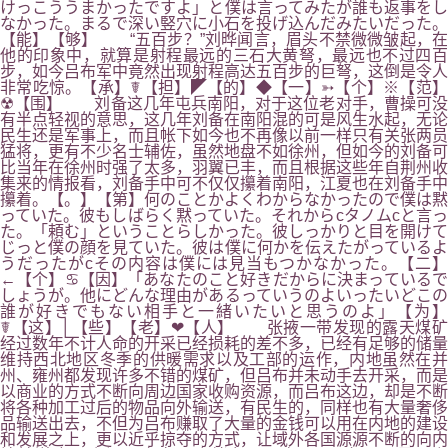
けっこううまかったですよ」と僕は言ってみたが誰も返事をし
なかった。まるで深い竪穴に小石を投げ込んだみたいだった。
【能】【够】 “五百步？”刘晔闻言，眉头不禁微微皱起，在
他的印象中，就算是射程最远的三石大黄弩，最远也不过四百
步，如今吕布军中竟然出现射程高达五百步的巨弩，这倒是令人
非常吃惊。【承】☤【担】◤【的】◆【一】➳【个】※【范】
☢【围】 刘备这几年屯兵南阳，对于这位老对手，曹操可没
有半点轻视的意思，这几年刘备在南阳混的可是风生水起，无论
民生还是军事上，而且帐下如今也不再像以前一样只有关张两员
猛将，更有不少名士辅佐，虽然地盘不如徐州，但如今的刘备可
比当年在徐州时强了太多，羽翼已丰，而且根据这些年自荆州收
集来的情报看，刘备手中可不仅仅攥着南阳，江夏也在刘备手中
攥着。【。】【第】何のことかよくわからなかったので僕は黙
っていた。彼もしばらく黙っていた。それからcタノムcと言っ
た。「頼む」ということらしかった。彼しっかりと目を開けて
じっと僕の顔を見ていた。彼は僕に何かを伝えたがっているよ
うだったがcその内容は僕には見当もつかなかった。【二】
←【个】♋【因】「あなたのこと好きだからに決まっているで
しょうが。他にどんな理由があるっていうのよいったいどこの
誰が好きでもない相手と一緒いたいと思うのよ」【为】
☤【这】│【些】【老】❤【人】 张掖一带发现的露天煤矿
经过数年不计人命的开采已经损耗的差不多，已经有足够的储量
维持西北地区冬季的供暖需求以及工部的运作，内地虽然在并
州、雍州都发现许多不错的煤矿，但吕布并未动手去开采，而是
以商业的方式不断向周边国家收购资源，而吕布这边，却是不断
将各种加工过后的物品向外输送，有民生的，同样也有大量奢侈
品输送出去，不但为吕布赚取了大量的金钱可以用在内地的建设
和发展之上，更以近乎掠夺的方式，让域外各国源源不断的向内