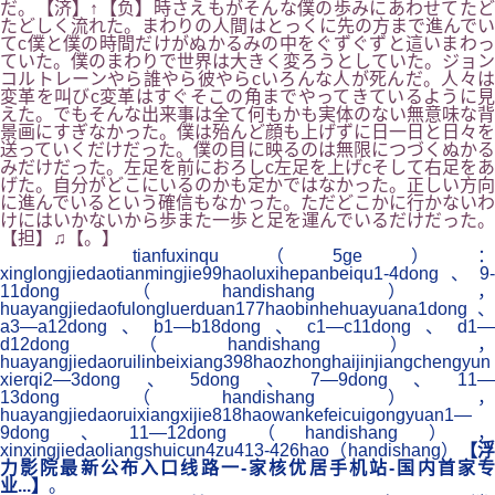
だ。【济】↑【负】時さえもがそんな僕の歩みにあわせてたど
たどしく流れた。まわりの人間はとっくに先の方まで進んでい
てc僕と僕の時間だけがぬかるみの中をぐずぐずと這いまわっ
ていた。僕のまわりで世界は大きく変ろうとしていた。ジョン
コルトレーンやら誰やら彼やらcいろんな人が死んだ。人々は
変革を叫びc変革はすぐそこの角までやってきているように見
えた。でもそんな出来事は全て何もかも実体のない無意味な背
景画にすぎなかった。僕は殆んど顔も上げずに日一日と日々を
送っていくだけだった。僕の目に映るのは無限につづくぬかる
みだけだった。左足を前におろしc左足を上げcそして右足をあ
げた。自分がどこにいるのかも定かではなかった。正しい方向
に進んでいるという確信もなかった。ただどこかに行かないわ
けにはいかないから歩また一歩と足を運んでいるだけだった。
【担】♫【。】
tianfuxinqu（5ge）：
xinglongjiedaotianmingjie99haoluxihepanbeiqu1-4dong、9-
11dong（handishang），
huayangjiedaofulongluerduan177haobinhehuayuana1dong、
a3—a12dong、b1—b18dong、c1—c11dong、d1—
d12dong（handishang），
huayangjiedaoruilinbeixiang398haozhonghaijinjiangchengyun
xierqi2—3dong、5dong、7—9dong、11—
13dong（handishang），
huayangjiedaoruixiangxijie818haowankefeicuigongyuan1—
9dong、11—12dong（handishang），
xinxingjiedaoliangshuicun4zu413-426hao（handishang）
【
力影院最新公布入口线路一-家核优居手机站-国内首家专
业...】
。