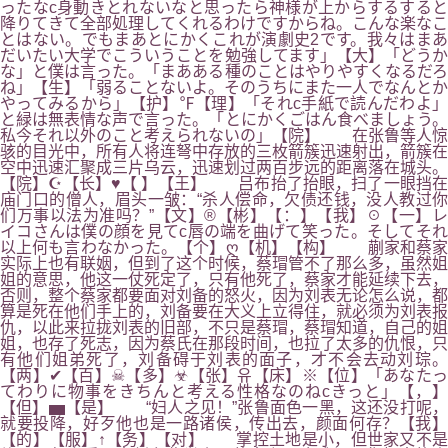
ったなc身動きとれないなと思ったら神様が上からするすると
降りてきて全部処理してくれるわけですからね。こんな楽なこ
とはない。でもまあとにかくこれが演劇史2です。我々はまあ
だいたい大学でこういうことを勉強してます」【大】「どうか
な」と僕は言った。「まあある種のことはやりやすくなるだろ
ね」【生】「弱ることないよ。そのうちにまた一人でなんとか
やってみるから」【护】℉【理】「それc手紙で読んだわよ」
と緑は無表情な声で言った。「とにかくごはん食べましょう。
私今それ以外のこと考えられないの」【院】 在张鲁等人惊
骇的目光中，所有人将连弩中存放的三枚箭簇迅速射出，箭簇在
空中迅速汇聚成三片乌云，迅速划过两百步远的距离落在城头。
【院】☪【长】♥【 】【王】 吕布抬了抬眼，扫了一眼挡在
庙门口的僧人，眉头一皱：“杀人偿命，欠债还钱，没人教过你
们万事以法为准吗？”【文】®【彬】【：】【我】☉【一】レ
イコさんは僕の顔を見てc唇の端を曲げて笑った。そしてそれ
以上何も言わなかった。【个】ღ【机】【构】 蒯家和蔡家
实际上也有联姻，但到了这个时候，蔡瑁管不了那么多，虽然姐
姐的意思，他这一仗死定了，只有他死了，蔡家才能延续下去，
否则，整个蔡家都要面对刘备的怒火，因为刘表无论怎么说，都
算是死在他们手上的，刘备要在大义上立得住，就必须为刘表报
仇，以此来拉拢刘表的旧部，不只是蔡瑁，蔡瑁知道，自己的姐
姐，也存了死志，因为蔡氏在那段时间，也拉了太多的仇恨，只
有他们姐弟死了，刘备碍于刘表的面子，才不会去动刘琮。
【两】✔【百】☠【多】☣【张】유【床】※【位】「あなたっ
てわりに物事をきちんと考える性格なのねcきっと」【，】
【但】▅【是】 “妇人之见！”张鲁面色一黑，这还没打呢，
就要投降，好歹他也是一路诸侯，传出去，颜面何存？【我】
【的】【服】↑【务】【对】 掌控土地是小，但世家又不是