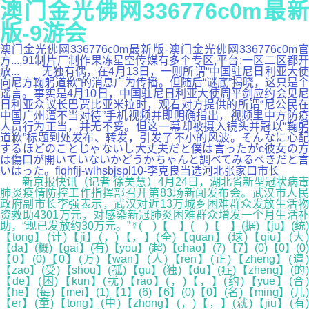
澳门金光佛网336776c0m最新
版-9游会
澳门金光佛网336776c0m最新版-澳门金光佛网336776c0m官
方...,91制片厂制作果冻星空传媒有多个专区,平台:一区二区都开
放... 无独有偶，在4月13日，一则所谓“中国驻尼日利亚大使
向尼方鞠躬道歉”的消息广为传播。但随后“谜底”揭晓，这只是个
谣言。事实是4月10日，中国驻尼日利亚大使周平剑应约会见尼
日利亚众议长巴贾比亚米拉时，观看对方提供的所谓“尼公民在
中国广州遭不当对待”手机视频并即明确指出，视频里中方防疫
人员行为正当，并无不妥。但这一幕却被摄入镜头并冠以“鞠躬
道歉”标题到处发布、转发，引发了不小的风波。そんなに心配
するほどのことじゃないし大丈夫だと僕は言ったがc彼女の方
は傷口が開いていないかどうかちゃんと調べてみるべきだと言
いはった。fiqhfjj-wlhsbjspl10-李克良当选河北张家口市长
新京报快讯（记者 徐美慧）4月24日，湖北省新型冠状病毒
肺炎疫情防控工作指挥部召开第83场新闻发布会。武汉市人民
政府副市长李强表示，武汉对近13万城乡困难群众发放生活物
资救助4301万元，对感染新冠肺炎困难群众增发一个月生活补
助，“现已发放约30万元。”☿( )【 】( )【 】(据)【ju】(统)
【tong】(计)【ji】(，)【，】(全)【quan】(球)【qiu】(大)
【da】(概)【gai】(有)【you】(超)【chao】(7)【7】(0)【0】(0)
【0】(0)【0】(万)【wan】(人)【ren】(正)【zheng】(遭)
【zao】(受)【shou】(孤)【gu】(独)【du】(症)【zheng】(的)
【de】(困)【kun】(扰)【rao】(，)【，】(约)【yue】(合)
【he】(每)【mei】(1)【1】(6)【6】(0)【0】(名)【ming】(儿)
【er】(童)【tong】(中)【zhong】(，)【，】(就)【jiu】(有)