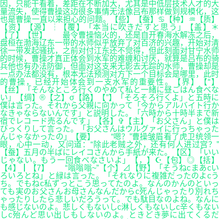
因，只能干看着，差距在不断加大，尤其是中低层技术人才的大
量流失，使得曹操这边很多事情无法像吕布那样做到规模化，这
也是曹操一直以来担心的问题。【些】【蚕】♋【种】♒【质】
【资】【源】┆【覆】「本当に吹きだすと思う」【盖】＊
【了】【世】 最令曹操恼火的，还是自开春海水解冻之后，
盘桓在渤海辽东一带的水师似乎放弃了对百济的兴趣，开始对清
徐一带发起骚扰，之前对付江东还不觉得，但此刻面对甘宁水师
的时候，曹操才真正体会到水军的难缠和讨厌，就算是吕布的骑
兵他也有办法防御，但面对这支来无影去无踪的水师，曹操却是
一点办法都没有，根本无法预测对方下一个目标会是哪里，此时
的曹操，已经开始体会到一支水军的重要性。【界】【“】
【丝】「そんなところ行くのやめて私と一緒に昼ごはん食べな
い」【绸】®【之】σ【路】【”】「そろそろ行くよ」と五時に
僕は言った。それから父親に向かって「今からアルバイト行か
なきゃならないんです」と説明した。「六時から十時半まで新
宿でレコード売るんです」【各】✞【主】「お父さん」と僕は
びっくりして言った。「お父さんはウルグァイに行っちゃった
んじゃなかったの」【要】 “嗯？”曹操皱眉看了虎卫统领一
眼，心中一动，又问道：“除此老贼之外，还有何人进过宫？”
【蚕】五月の半ばにレイコさんから手紙が来た。【区】「いい
じゃない。もう一回食べなさいよ」【，】☪【包】◎【括】
【4】┃【7】 “嗡嗡嗡~”【个】⊿【野】「そうねcまあcい
ろいろとね」と緑は言った。「それなりに複雑だったのよcう
ち。でもねc私ずっとこう思ってたのよ。なんのかんのといっ
ても実のお父さんお母さんなんだからc死んじゃったり別れち
ゃったりしたら悲しいだろうって。でも駄目なのよね。なんに
も感じないのよ。悲しくもないしc淋しくもないしc辛くもない
しc殆んど思い出しもしないのよ。ときどき夢に出てくるだ