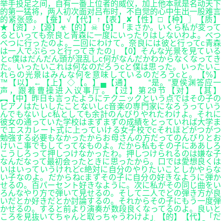
举手投足之间，自有一番上位者的威仪，加上他本就是名动天下
的第一猛将，两人初次面对吕布时，不自觉的心中生出一股难言
的紧张感。【蚕】√【代】↑【表】✘【性】□【种】〗【质】
★【资】♪【源】☣【的】☠【9】「まさか。いくら私が変って
るといっても奈良と青森に一度にいったりはしないわよ。べつ
べつに行ったのよ。二回にわけて。奈良には彼と行ってc青森
は一人でぶらっと行ってきたの」【0】そんな光景を見ている
とc僕はだんだん頭が混乱しc何がなんだかわからなくなってき
た。いったいこれは何なのだろうcと僕は思った。いったいこ
れらの光景はみんな何を意味しているのだろうcと。【%】
™【以】←【上】◇【。】▄【通】 “是。”夏侯渊答应一
声，跟着曹操进入议事厅。【过】第29节【对】【其】
︻【中】昨日も言ったようにテクニックという点ではその子の
ピアノはたいしたことないしc音楽の専門家になろうっていう
んでもないしc私としても余計のんびりやれたわけよ。それに
彼女の通っていた学校はまずまずの成績をとっていれば大学ま
でエスカレート式に上っていける女子校でcそれほどがつがつ
勉強する必要もなかったからお母さんの方だってのんびりとお
けいこ事でもしてってなものよ。だから私もその子にああしろ
こうしろって押しつけなかったわ。押しつけられるのは嫌な子
なんだなって最初会ったときに思ったから。口では愛想良くは
いはいっていうけれどc絶対に自分のやりたいことしかやらな
い子なのよ。だからねcまずその子に自分の好きなように弾か
せるの。百パーセント好きなように。次に私がその同じ曲をい
ろんなやり方で弾いて見せるの。そして二人でどの弾き方が良
いだとか好きだとか討論するの。それからその子にもう一度弾
かせるの。すると前より演奏が数段良くなってるのよ。良いと
ころを見抜いてちゃんと取っちゃうわけよ」【的】【代】「だ