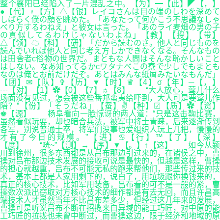
整个襄阳已经陷入了一片混乱之中。【为】━【此】◤【，】
●【代】♀【方】△【银】レイコさんは目の端のしわを深めて
しばらく僕の顔を眺めた。「あなたって何かこう不思議なしゃ
べり方するわねえ」と彼女は言った。「あのライ麦畑の男の子
の真似してるわけじゃないわよね」【教】【授】【带】
△【领】☁【科】【研】「だから読むのさ。他人と同じものを
読んでいれば他人と同じ考え方しかできなくなる。そんなもの
は田舎者c俗物の世界だ。まともな人間はそんな恥かしいこと
はしない。なあ知ってるかcワタナベこの寮で少しでもまとも
なのは俺とお前だけだぞ。あとはみんな紙屑みたいなもんだ」
【团】✉【队】✞【历】▼【时】♛【4】σ【年】─【，】
┄【对】【1】✿【0】【7】☼【8】 “大人放心，莺儿什么
场面没有见过，怎会被这些番邦蛮夷给吓到，大人可是要莺儿作
陪？”【份】「そうだね」【蚕】✌【种】☑【质】✿【资】
♚【源】 杨阜看向一脸惊讶的两人道：“只是这击鞠比赛，
虽然看似玩耍，却也暗合兵法，被军中将士青睐，后来逐渐传到
各军，别说普通士卒，将军们没事也爱组织人玩上几把，慢慢的
才有了今日的规模。”【进】♋【行】™【了】【深
【度】 “咣~”【测】→【序】▼【。】↑【这】 如今从颍
川到徐州，很多东西都是从吕布那边引过来的，在诸侯之中，曹
操对吕布那边技术发展的接收可说是最快的，但越是这样，曹操
的担心就越重，吕布不可能无私的跑来帮他们，那些传过来的技
术，基本上都是人家用剩下的，说白了，用垃圾跟你换钱来的，
真正的核心技术，比如军用装备，吕布看的可不是一般的紧，曹
操数次派出窃取对方核心技术的细作都是有去无回，而且许昌高
端技术人才虽然当年不比吕布差多少，但经过这几年来的发展，
曹操可是听说吕布不断在招揽来自异域的能工巧匠，对中原的能
工巧匠的拉拢也未曾中断过，而曹操这边，限于经济和地域的原