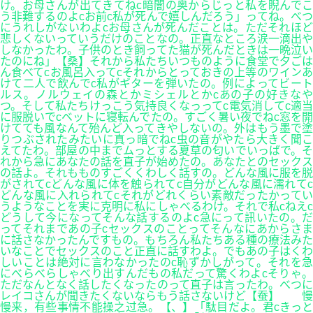
け。お母さんが出てきてねc暗闇の奥からじっと私を睨んでこ
う非難するのよcお前c私が死んで嬉しんだろう」ってね。べつ
にうれしがないわよcお母さんが死んだことは。ただそれほど
悲しくないっていうだけのことなの。正直なところ涙一滴出や
しなかったわ。子供のとき飼ってた猫が死んだときは一晩泣い
たのにね」【桑】それから私たちいつものように食堂で夕ごは
ん食べてcお風呂入ってcそれからとっておきの上等のワインあ
けて二人で飲んでc私がギターを弾いたの。例によってビート
ルス。ノルウェイの森とかミシェルとかcあの子の好きなや
つ。そして私たちけっこう気持良くなっってc電気消してc適当
に服脱いでcベットに寝転んでたの。すごく暑い夜でねc窓を開
けてても風なんて殆んど入ってきやしないの。外はもう墨で塗
りつぶされたみたいに真っ暗でねc虫の音がやたら大きく聞こ
えてたわ。部屋の中までムっとする夏草の匂いでいっばで。そ
れから急にあなたの話を直子が始めたの。あなたとのセックス
の話よ。それもものすごくくわしく話すの。どんな風に服を脱
がされてcどんな風に体を触られてc自分がどんな風に濡れてc
どんな風に入れられてcそれがどれくらい素敵だったかってい
うようなことを実に克明に私にしゃべるわけ。それで私cねえc
どうして今になってそんな話するのよc急にって訊いたの。だ
ってそれまであの子cセックスのことってそんなにあからさま
に話さなかったんですもの。もちろん私たちある種の療法みた
いなことでセックスのこと正直に話すわよ。でもあの子はくわ
しいことは絶対に言わなかったのc恥ずかしがって。それを急
にべらべらしゃべり出すんだもの私だって驚くわよcそりゃ。
ただなんとなく話したくなったのって直子は言ったわ。べつに
レイコさんが聞きたくないならもう話さないけど【蚕】 慢
慢来，有些事情不能操之过急。【、】「駄目だよ。君cきっと