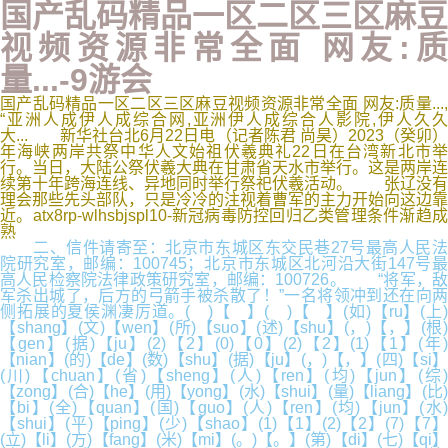
国产乱码精品一区二区三区麻豆
视频资源非常全面 网友:质
量...-9游会
国产乱码精品一区二区三区麻豆视频资源非常全面 网友:质量...,
“亚洲人成伊人成综合网,亚洲伊人成综合人影院,伊人久久
大... 新华社台北6月22日电（记者陈君 尚昊）2023（癸卯）
年海峡两岸共祭中华人文始祖伏羲典礼22日在台湾新北市举
行。当日，大陆公祭伏羲大典在甘肃省天水市举行。这是两岸连
续第十年跨海连线、异地同时举行祭祀伏羲活动。 张辽没有
理会那些先头部队，只是冷冷的注视着曹军的主力开始向这边靠
近。atx8rp-wlhsbjspl10-新冠病毒防控回归乙类管理条件渐趋成
熟
二、信件请寄至：北京市东城区东交民巷27号最高人民法
院研究室，邮编：100745；北京市东城区北河沿大街147号最
高人民检察院法律政策研究室，邮编：100726。 “将军，敌
军杀出城了，后方的弓箭手被杀散了！”一名将领冲到还在向两
侧拓展的夏侯渊凄厉道。( )【 】( )【 】(如)【ru】(上)
【shang】(文)【wen】(所)【suo】(述)【shu】(，)【，】(根)
【gen】(据)【ju】(2)【2】(0)【0】(2)【2】(1)【1】(年)
【nian】(的)【de】(数)【shu】(据)【ju】(，)【，】(四)【si】
(川)【chuan】(省)【sheng】(人)【ren】(均)【jun】(综)
【zong】(合)【he】(用)【yong】(水)【shui】(量)【liang】(比)
【bi】(全)【quan】(国)【guo】(人)【ren】(均)【jun】(水)
【shui】(平)【ping】(少)【shao】(1)【1】(2)【2】(7)【7】
(立)【li】(方)【fang】(米)【mi】(。)【。】(第)【di】(七)【qi】