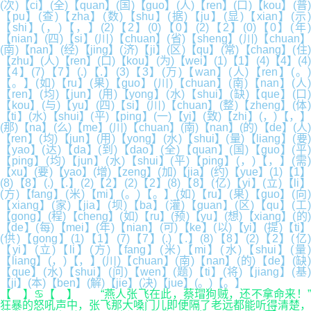
(次)【ci】(全)【quan】(国)【guo】(人)【ren】(口)【kou】(普)
【pu】(查)【zha】(数)【shu】(据)【ju】(显)【xian】(示)
【shi】(，)【，】(2)【2】(0)【0】(2)【2】(0)【0】(年)
【nian】(四)【si】(川)【chuan】(省)【sheng】(川)【chuan】
(南)【nan】(经)【jing】(济)【ji】(区)【qu】(常)【chang】(住)
【zhu】(人)【ren】(口)【kou】(为)【wei】(1)【1】(4)【4】(4)
【4】(7)【7】(.)【.】(3)【3】(万)【wan】(人)【ren】(。)
【。】(如)【ru】(果)【guo】(川)【chuan】(南)【nan】(人)
【ren】(均)【jun】(用)【yong】(水)【shui】(缺)【que】(口)
【kou】(与)【yu】(四)【si】(川)【chuan】(整)【zheng】(体)
【ti】(水)【shui】(平)【ping】(一)【yi】(致)【zhi】(，)【，】
(那)【na】(么)【me】(川)【chuan】(南)【nan】(的)【de】(人)
【ren】(均)【jun】(用)【yong】(水)【shui】(量)【liang】(要)
【yao】(达)【da】(到)【dao】(全)【quan】(国)【guo】(平)
【ping】(均)【jun】(水)【shui】(平)【ping】(，)【，】(需)
【xu】(要)【yao】(增)【zeng】(加)【jia】(约)【yue】(1)【1】
(8)【8】(.)【.】(2)【2】(2)【2】(8)【8】(亿)【yi】(立)【li】
(方)【fang】(米)【mi】(。)【。】(如)【ru】(果)【guo】(向)
【xiang】(家)【jia】(坝)【ba】(灌)【guan】(区)【qu】(工)
【gong】(程)【cheng】(如)【ru】(预)【yu】(想)【xiang】(的)
【de】(每)【mei】(年)【nian】(可)【ke】(以)【yi】(提)【ti】
(供)【gong】(1)【1】(7)【7】(.)【.】(8)【8】(2)【2】(亿)
【yi】(立)【li】(方)【fang】(米)【mi】(水)【shui】(量)
【liang】(，)【，】(川)【chuan】(南)【nan】(的)【de】(缺)
【que】(水)【shui】(问)【wen】(题)【ti】(将)【jiang】(基)
【ji】(本)【ben】(解)【jie】(决)【jue】(。)【。】
【 】♋【 】 “燕人张飞在此，蔡瑁狗贼，还不拿命来！”
狂暴的怒吼声中，张飞那大嗓门儿即便隔了老远都能听得清楚，