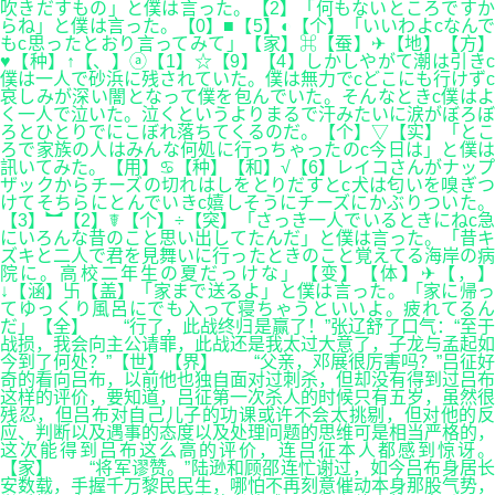
吹きだすもの」と僕は言った。【2】「何もないところですか
らね」と僕は言った。【0】■【5】◐【个】「いいわよcなんで
もc思ったとおり言ってみて」【家】⌘【蚕】✈【地】【方】
♥【种】↑【、】ⓐ【1】☆【9】【4】しかしやがて潮は引きc
僕は一人で砂浜に残されていた。僕は無力でcどこにも行けずc
哀しみが深い闇となって僕を包んでいた。そんなときc僕はよ
く一人で泣いた。泣くというよりまるで汗みたいに涙がぼろぼ
ろとひとりでにこぼれ落ちてくるのだ。【个】▽【实】「とこ
ろで家族の人はみんな何処に行っちゃったのc今日は」と僕は
訊いてみた。【用】♋【种】【和】√【6】レイコさんがナップ
ザックからチーズの切れはしをとりだすとc犬は匂いを嗅ぎつ
けてそちらにとんでいきc嬉しそうにチーズにかぶりついた。
【3】︼【2】☤【个】÷【突】「さっき一人でいるときにねc急
にいろんな昔のこと思い出してたんだ」と僕は言った。「昔キ
ズキと二人で君を見舞いに行ったときのこと覚えてる海岸の病
院に。高校二年生の夏だっけな」【变】【体】✈【，】
↓【涵】卐【盖】「家まで送るよ」と僕は言った。「家に帰っ
てゆっくり風呂にでも入って寝ちゃうといいよ。疲れてるん
だ」【全】 “行了，此战终归是赢了！”张辽舒了口气：“至于
战损，我会向主公请罪，此战还是我太过大意了，子龙与孟起如
今到了何处？”【世】【界】 “父亲，邓展很厉害吗？”吕征好
奇的看向吕布，以前他也独自面对过刺杀，但却没有得到过吕布
这样的评价，要知道，吕征第一次杀人的时候只有五岁，虽然很
残忍，但吕布对自己儿子的功课或许不会太挑剔，但对他的反
应、判断以及遇事的态度以及处理问题的思维可是相当严格的，
这次能得到吕布这么高的评价，连吕征本人都感到惊讶。
【家】 “将军谬赞。”陆逊和顾邵连忙谢过，如今吕布身居长
安数载，手握千万黎民民生，哪怕不再刻意催动本身那股气势，