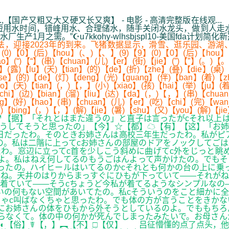
...,【国产又粗又大又硬又长又爽】 - 电影 - 高清完整版在
用水时间，错峰用水、合理储水，随手关闭水龙头，做到人走水停
月之需。”☪u7kkohy-wlhsbjspl10-美国fda计划
迎接2023年的到来。飞猪数据显示，滑雪、逛乐园、游湖
0】(后)【hou】(、)【、】(9)【9】(0)【0】(后)【hou】(小)
ao】(“)【“】(串)【chuan】(儿)【er】(街)【jie】(”)【”】(。)【
(露)【lu】(天)【tian】(的)【de】(折)【zhe】(叠)【die】(桌)【
e】(的)【de】(灯)【deng】(光)【guang】(伴)【ban】(着)【zh
ao】(天)【tian】(，)【，】(小)【xiao】(孩)【hai】(举)【ju】(
hi】(边)【bian】(溜)【liu】(达)【da】(，)【，】(串)【chuan
g】(好)【hao】(串)【chuan】(儿)【er】(吃)【chi】(完)【wan
冰)【bing】(，)【，】(解)【jie】(暑)【shu】(又)【you】(解)【j
↗【据】「それとはまた違うの」と直子は言ったがcそれ以上
うしてそうと思ったの」【今】☆【都】☁【有】【这】「お姉
日だったわ。そのときお姉さんは高校三年生だったわ。私がピ
の。私は二階に上ってcお姉さんの部屋のドアをノックしてごは
わ。窓辺に立ってc首を少しこう斜めに曲げてc外をじっと眺
よ。私はねえ何してるのもうごはんよって声かけたの。でもそ
ったの。ハイヒールはいてるのかcそれとも何かの台の上に乗
ね。天井のはりからまっすぐにひもが下っていて――それがね
着ていて――そうcちょうど今私が着てるようなシンプルなの
いの何もない空間があいてたの。私cそういうのをこと細かに
ゃc叫ばなくちゃと思ったわ。でも体の方が言うことをきかな
にお姉さんの体をひもから外そうとしているのよ。でももちろ
らなくて。体の中の何かが死んでしまったみたいで。お母さん
◐【俗】☤【，】︻【不】□【仅】 吕征懵懂的点了点头，他