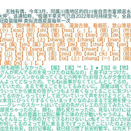
线观... 无独有偶，今年3月，同属川南地区的四川省自贡市富顺县水
”。该通知称，“极端干旱天气已自2022年8月持续至今，全县
简化新冠疫苗接种 类似流感疫苗每年一次
、露营、围炉煮茶、酒店剧本杀、漫游古镇、看烟花、登山等是
【xiao】(时)【shi】(候)【hou】(，)【，】(锦)【jin】(州
。】(一)【yi】(到)【dao】(夏)【xia】(天)【tian】(的)【de】(傍)
zhuo】(子)【zi】(上)【shang】(长)【chang】(满)【man】(了)
e】(氤)【yin】(氲)【yun】(的)【de】(炊)【chui】(烟)【yan】
着)【zhe】(羊)【yang】(肉)【rou】(串)【chuan】(、)【、】(排)
】(儿)【er】(街)【jie】(走)【zou】(到)【dao】(头)【tou】(就)
】(了)【le】(，)【，】(来)【lai】(上)【shang】(一)【yi】(碗)
ie】(腻)【ni】(。)【。】
は何も説明しなかった。【报】【道】™【，】●【当】☮【地】
さんが死んでるのを見つけたのは私なの」と直子はつづけた。
アノのレッスンから戻ってくると六時半でcお母さんが夕食の支
んよってどなったの。でもねc返事がなくてcしんとしてるの。
めていたの。まるで考えごとをしてるみたいに。部屋は暗くてc
ういってから彼女の背がいつもより高くなってることに気づい
ってるのかしらってcそして近づいていって声をかけようとした
c本当にびっくりするくらいまっすぐなのよcまるで定規を使っ
――グレーのスカートはいてc足の先がバレエの爪立てみたいに
全部見ちゃったのよ。顔も。顔も見ちゃったの。見ないわけには
いのよ。私の意識とは別に勝手に体の方が動いちゃうのよ。私
んそんなこと子供の力でできるわけないしc私そこで五c六分ぼ
が何してるのよって見に来るまでcずっと私そこにいたのよcお
出生在长安，自打记事起，就已经习惯了长安的繁华，以为天下