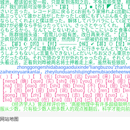
城池，都该如长安一般，只是来到洛阳之后，不免有些失望，相
兵？我们的箭可没带多少！”【宴】┆【，】■【乔】◤【迁】
さいと言った。レコード店に戻るとcお前もう家帰れよc出勤
高ぶっていて誰かと話がしたかったしc彼にもずいぶん長く会
ならしてくれよcと僕は思った。解体してバラバラにしてc足
助けが必要なら手伝ったっていい。さっさとやってくれ。【满
らもどるから。なんてことないわよ。でもここにいると食事
下，陈群摇摇头道：“若莺儿小姐有恙，改日再来不迟。”【近
卫疯狂的带着人在四周搜索，然而除了一把被扔在地上的弩弓
た。【宴】☪【的】☿【时】------------【候】✔【
あいがウルグアイに農場持っててcそこに行きゃなんとでもな
うしようもないしc言葉もできないしcだいいちお父さん東京
クだったのね。それで頭のタガが外れちゃったのよ。それくら
头看过去，正看到刘晔被两名将士押着走上来，虽然有些狼狈，
zhonggongershidabaogaoduixinde“liangbuzou”zhanlvej
zaihexinyuankanlai，zheyilunduanshilujinghemubiaodeheerwe
( )【 】( )【 】(长)【chang】(远)【yuan】(来)【lai】(说
【neng】(确)【que】(实)【shi】(有)【you】(可)【ke】(能)【
【na】(到)【dao】(时)【shi】(候)【hou】(不)【bu】(是)【shi】
【，】(而)【er】(是)【shi】(说)【shuo】(人)【ren】(类)【le
【gong】(智)【zhi】(能)【neng】(去)【qu】(做)【zuo】(，)【
【ba】(控)【kong】(在)【zai】(自)【zi】(己)【ji】(手)【shou
《经济学人》曾这样评价他：“高能物理中有许多超级聪明与超
服从少数，只有极少数人把多数人的观点推翻后，科学才能向前
网站地图