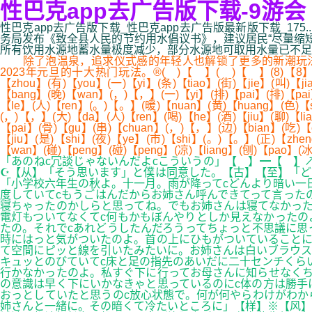
性巴克app去广告版下载-9游会
性巴克app去广告版下载_性巴克app去广告版最新版下载_175
务局发布《致全县人民的节约用水倡议书》，建议居民“尽量缩短
所有饮用水源地蓄水量极度减少，部分水源地可取用水量已不足水厂生产1
除了泡温泉，追求仪式感的年轻人也解锁了更多的新潮玩法，
2023年元旦的十大热门玩法。®( )【 】( )【 】(8)【8】(0)【
【zhou】(有)【you】(一)【yi】(条)【tiao】(街)【jie】(叫)【ji
【bang】(晚)【wan】(，)【，】(一)【yi】(排)【pai】(排)【pai】
【le】(人)【ren】(。)【。】(暖)【nuan】(黄)【huang】(色)【s
(，)【，】(大)【da】(人)【ren】(喝)【he】(酒)【jiu】(聊)【li
【pai】(骨)【gu】(串)【chuan】(，)【，】(边)【bian】(吃)【c
【jiu】(是)【shi】(夜)【ye】(市)【shi】(。)【。】(正)【zhen
【wan】(碰)【peng】(碰)【peng】(凉)【liang】(刨)【pao】(
「あのねc冗談じゃないんだよcこういうの」【 】━【 】
☪【从】「そう思います」と僕は同意した。【古】【至】「ど
「小学校六年生の秋よ。十一月。雨が降ってcどんより暗い一
度していてcもうごはんだからお姉さん呼んできてって言った
寝ちゃったのかしらと思ってね。でもお姉さんは寝てなかった
電灯もついてなくてc何もかもぼんやりとしか見えなかったの
たの。それでcあれどうしたんだろうってちょっと不思議に思
時にはっと気がついたのよ。首の上にひもがついていることに
て空間にピッと線を引いたみたいに。お姉さんは白いブラウス
キュッとのびていてc床と足の指先のあいだに二十センチくら
行かなかったのよ。私すぐ下に行ってお母さんに知らせなくち
の意識は早く下にいかなきゃと思っているのにc体の方は勝手
おっとしていたと思うのc放心状態で。何が何やらわけがわか
姉さんと一緒に。その暗くて冷たいところに」【样】※【风】