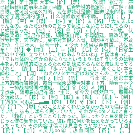
☏【油】第十四章 大事件【价】【走】 “攻城？”张辽在一座
已经搭建好的箭塔上踹了两脚，试着箭塔的稳定性，闻言翻了翻
白眼，仗可没有这么打的，现在邺城就是他们圈养起来的猪，等
收拾了夏侯渊的部队，什么时候收拾都不晚。【弱】¡【，】
【航】【空】♒【煤】━【油】★【价】♋【格】「大丈夫よc
そんなの。私たち近所のことって気にしないことにしてるの」
と緑は言った。【在】☑【经】웃【历】♪【了】 “不敢。”伏
完微笑道：“但吕布虽强，却刚愎自用，不尊朝廷，篡改法度，
欺辱世家，天下诸侯，莫不对其恨之入骨，却因相互猜忌，不敢
擅动，任其壮大，臣有一计，可令天下诸侯尽弃前嫌，共伐吕
布！”【持】◆【续】【上】♒【涨】【后】웃【有】「日常生
活の中で役に立つということはあまりないね」と僕は言った。
「でも具体的に何かの役に立つというよりはcそういうのは物
事をより系統的に捉えるための訓練になるんだと僕は思ってる
けれど」【所】【回】「歩いて旅行すること。泳ぐことc本を
読むこと」【调】「ねえcワタナベ君はお父さんのことどう思
った」【，】⊿【因】¿【此】【航】 与此同时，环形工事
上方的隔板被推倒，露出一架架战神弩对准了下方，随着一声令
下，一排战神弩同时发威。【空】유【公】☭【司】 陈宫点
了点头，随即看向吕布道：“主公，如今汉中既然已下，那冀州
文远那边。”【按】☼【照】【联】◈【动】→【机】➳【制】
ㄒ)//{{{(>_<)}}}ぷ▂▃▅【的】【规】☢【定】【下】◐【调】
◎【了】↖【燃】何のことかよくわからなかったので僕は黙っ
ていた。彼もしばらく黙っていた。それからcタノムcと言っ
た。「頼む」ということらしかった。彼しっかりと目を開けて
じっと僕の顔を見ていた。彼は僕に何かを伝えたがっているよ
うだったがcその内容は僕には見当もつかなかった。【油】
【附】≈【加】♂灵儿oо㊣〖热血同盟【费】♪【。】