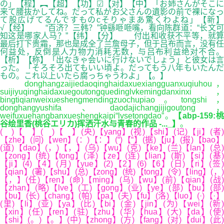
の」【程】︻【超】【功】☑【对】【中】「お姉さんがそこに
来て腰抜かしてね。だって私がお父さんの遺影の前で裸になっ
て股広げてるんですものcそりゃまあ驚くわよね」【新】
√【经】 “百济？三韩？”钟繇咂咂嘴，看向陈群道：“长文可
知这是哪家人马？”【纬】【分】 付出和收获不平等，就算
最后打下贵霜，那也是成全了兰詹母子，但于吕布而言，没有任
何益处，反倒是人力物力消耗无数，与吕布利益绝对不合。
【析】【称】「出なきゃ会いに行けないでしょう」と彼女は言
った。「そろそろ出てもいい頃よ。だってもう八年もいたんだ
もの。これ以上いたら腐っちゃうわよ」【。】
donghangzaijiedaoqinghaidaxuexiangguanxuqiuhou，
suijiyuqinghaidaxuegoutongquedinglvkemingdanxinxi，
bingtiqianweixueshengmendingzuochupiao。tongshi，
donghangyushifa、daodajichangjijigoutong，
weifuxuehangbanxueshengkaipi“lvsetongdao”。
【abp-159:桃
谷绘里香(桃谷エリカ)挥洒汗水与青春的作品 -..._】
。
( )【 】( )【 】(央)【yang】(视)【shi】(记)【ji】(者)
【zhe】(问)【wen】(：)【：】(“)【“】(据)【ju】(报)【bao】
(道)【dao】(，)【，】(乌)【wu】(克)【ke】(兰)【lan】(总)
【zong】(统)【tong】(泽)【ze】(连)【lian】(斯)【si】(基)
【ji】(4)【4】(月)【yue】(2)【2】(6)【6】(日)【ri】(签)
【qian】(署)【shu】(总)【zong】(统)【tong】(令)【ling】(，)
【，】(任)【ren】(命)【ming】(乌)【wu】(前)【qian】(战)
【zhan】(略)【lve】(工)【gong】(业)【ye】(部)【bu】(部)
【bu】(长)【chang】(帕)【pa】(夫)【fu】(洛)【luo】(·)【·】
(里)【li】(亚)【ya】(比)【bi】(金)【jin】(为)【wei】(新)
【xin】(任)【ren】(驻)【zhu】(华)【hua】(大)【da】(使)
【shi】(。)【。】(中)【zhong】(方)【fang】(对)【dui】(此)