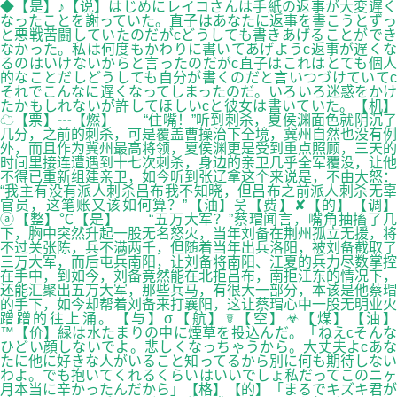
◆【是】♪【说】はじめにレイコさんは手紙の返事が大変遅く
なったことを謝っていた。直子はあなたに返事を書こうとずっ
と悪戦苦闘していたのだがcどうしても書きあげることができ
なかった。私は何度もかわりに書いてあげようc返事が遅くな
るのはいけないからと言ったのだがc直子はこれはとても個人
的なことだしどうしても自分が書くのだと言いつづけていてc
それでこんなに遅くなってしまったのだ。いろいろ迷惑をかけ
たかもしれないが許してほしいcと彼女は書いていた。【机】
☁【票】┄【燃】 “住嘴！”听到刺杀，夏侯渊面色就阴沉了
几分，之前的刺杀，可是覆盖曹操治下全境，冀州自然也没有例
外，而且作为冀州最高将领，夏侯渊更是受到重点照顾，三天的
时间里接连遭遇到十七次刺杀，身边的亲卫几乎全军覆没，让他
不得已重新组建亲卫，如今听到张辽拿这个来说是，不由大怒：
“我主有没有派人刺杀吕布我不知晓，但吕布之前派人刺杀无辜
官员，这笔账又该如何算？”【油】웃【费】✘【的】【调】
ⓐ【整】℃【是】 “五万大军？”蔡瑁闻言，嘴角抽搐了几
下，胸中突然升起一股无名怒火，当年刘备在荆州孤立无援，将
不过关张陈，兵不满两千，但随着当年出兵洛阳，被刘备截取了
三万大军，而后屯兵南阳，让刘备将南阳、江夏的兵力尽数掌控
在手中，到如今，刘备竟然能在北拒吕布，南拒江东的情况下，
还能汇聚出五万大军，那些兵马，有很大一部分，本该是他蔡瑁
的手下，如今却帮着刘备来打襄阳，这让蔡瑁心中一股无明业火
蹭蹭的往上涌。【与】σ【航】☤【空】☣【煤】【油】
™【价】緑は水たまりの中に煙草を投込んだ。「ねえcそんな
ひどい顔しないでよ。悲しくなっちゃうから。大丈夫よcあな
たに他に好きな人がいること知ってるから別に何も期待しない
わよ。でも抱いてくれるくらいはいいでしょ私だってこのニヶ
月本当に辛かったんだから」【格】【的】「まるでキズキ君が