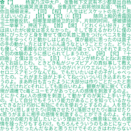
✿【”】 杨家乃汉中大户，张鲁帐下文武有不少都是出自杨
家，见杨松痛哭流涕哀嚎，张鲁连忙上前将他扶起道：“杨伯，
你且细细说来。”【同】【程】「人生はビスケットの缶だと思
えばいいのよ」【研】♛【究】ⓐ【院】 随同上殿的贵霜国
卫士想要反抗，但哪里是骠骑卫的对手，片刻的时间，便被骠骑
卫一举拿下，押送下去。【首】【席】「どれくらい好き」と僕
は訊いたがc彼女は答えなかった。そして答えるかわりに僕の
体にぴったりと身を寄せて僕の乳首に唇をつけcペニスを握っ
た手をゆっくりと動かしはじめた。僕が最初に思ったのは直子
の手の動かし方とはずいぶん違うなということだった。どちら
も優しくて素敵なのだけれどc何かが違っていてcそれでまった
く別の体験のように感じられてしまうのだ。【研】【究】「十
四曲」と僕は言った。【员】「レッスンが終わるとねcお茶飲
んでお話したわ。ときどき私がジャズピアノの真似事して教え
てあげたりしてね。こういうのがバドバウエルcこういうのが
セロニスアモンクなんてね。でもだいたいはその子がしゃべっ
てたの。これがまた話が上手くてねcついつい引き込まれちゃ
うのよ。まあ昨日も言ったように大部分は作りごとだったと思
うんだけれどcそれにしても面白いわよ。観察が実に鋭くてc表
現が適確でc毒とユーモアがあってc人の感情を刺激するのよ。
とにかくねc人の感情を刺激して動かすのが実に上手い子な
の。そして自分でもそういう能力があることを知っているから
cできるだけ巧妙に有効にそれを使おうとするのよ。人を怒ら
せたりc悲しませたりc同情させたりc落胆させたりc喜ばせたり
c思うがままに相手の感情を刺激することができるのよ。それ
も自分の能力を試したいという理由だけでc無意味に他人の感
情を操ったりもするわけ。もちろんそういうのもあとになって
からそうだったんだなあと思うだけでそのときはわからない