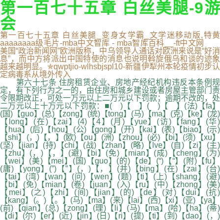
第一百七十五章 白丝美腿-9游
会
第一百七十五章 白丝美腿_变身女学霸_文学迷移动版,特黄
aaaaaaaa级毛片-mba中文智库 - mba智库百科__-ft中文网
美国“政治新闻网”欧洲版称，中乌领导人通话对欧洲来说是“好消
息”，而中方将派出中国特使的消息也说明斡旋俄乌和谈的迹象
越来越明显。✯qwptjio-wlhsbjspl10-新疆伊犁州本轮疫情初步认
定病毒系从境外传入
第六十七条 住房租赁企业、房地产经纪机构违反本条例规
定，有下列行为之一的，由住房和城乡建设或者房屋主管部门责
令限期改正，可处一万元以上二万元以下罚款；逾期不改的，处
二万元以上十万元以下罚款：■( )【 】( )【 】(法)【fa】
(国)【guo】(总)【zong】(统)【tong】(马)【ma】(克)【ke】(龙)
【long】(在)【zai】(4)【4】(月)【yue】(访)【fang】(华)
【hua】(后)【hou】(公)【gong】(开)【kai】(表)【biao】(示)
【shi】(，)【，】(欧)【ou】(洲)【zhou】(必)【bi】(须)【xu】
(坚)【jian】(持)【chi】(战)【zhan】(略)【lve】(自)【zi】(主)
【zhu】(，)【，】(避)【bi】(免)【mian】(成)【cheng】(为)
【wei】(美)【mei】(国)【guo】(的)【de】(“)【“】(附)【fu】
(庸)【yong】(”)【”】(，)【，】(并)【bing】(在)【zai】(台)
【tai】(湾)【wan】(问)【wen】(题)【ti】(上)【shang】(避)
【bi】(免)【mian】(卷)【juan】(入)【ru】(中)【zhong】(美)
【mei】(之)【zhi】(间)【jian】(的)【de】(对)【dui】(抗)
【kang】(。)【。】(马)【ma】(来)【lai】(西)【xi】(亚)【ya】
(前)【qian】(总)【zong】(理)【li】(马)【ma】(哈)【ha】(蒂)
【di】(尔)【er】(近)【jin】(日)【ri】(提)【ti】(到)【dao】(，)