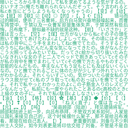
暗いところから手をのばして私を求めてるような気がするの。
おいナオコc俺たち離れられないんだぞって。そう言われると
私c本当にどうしようもなくなっちゃうの」【变】✌【动】
☮【是】☒【联】☑【动】◎【的】♪【，】☪【当】 错马而
过的瞬间，便杀了三名曹将，后方白马营兴奋地鼓噪起来，而曹
军阵营中，于禁以及一众曹军却是集体失声，于禁突然有些后
悔，吕布麾下，貌似最不缺的就是这种。【航】「いささか」と
僕は言った。【空】♂【煤】仕方がないから私cその子の頭を
抱いて撫でてあげたわよcよしよしってね。その頃にはその子
は私の背中にこう手をまわしてねc撫でてたの。そうするとそ
のうちにねc私だんだん変な気になってきたの。体がなんだか
こう火照ってるみたいでね。だってさc絵から切り抜いたみた
いなきれいな女の子と二人でベッドで抱きあっていてcその子
が私の背中を撫でまわしていてcその撫で方たるやものすごく
官能的なんだもの。亭主なんてもう足もとにも及ばないくらい
なの。ひと撫でされるごとに体のたがが少しずつ外れていくの
がわかるのよ。それくらいすごいの。気がついたら彼女私のブ
ラウス脱がせてc私のブラ取ってc私のおっぱいを撫でてるの
よ。それで私やっとわかったのよcこの子筋金入りのレズビア
ンなんだって。私前にも一度やられたことあるのc高校のときc
上級の女の子に。それで私c駄目cよしなさいって言ったの。
【油】【价】【格】【较】✿【基】【准】◆【价】【（】
◐【5】❣【0】【0】【0】「ねえc直子」と僕は言った。
【元】︻【/】【吨】 “吴县顾邵（陆逊），拜见骠骑将军。”
顾邵和陆逊上前一步，向吕布恭拜，不管双方关系如何，人家是
以国礼来接见自己的，这个时候摆什么架子，那不是给吕布难
看，那是在给自己丢人。【）】 更重要的是，刘备与不少荆
州士人交好，如今刘表更是将印信交给了刘备，不管是不是自