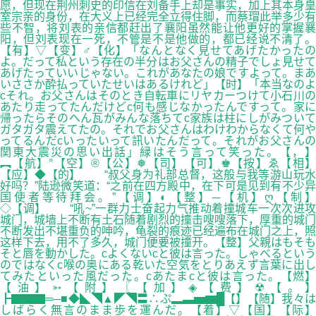
愿，但现在荆州刺史的印信在刘备手上却是事实，加上其本身皇
室宗亲的身份，在大义上已经完全立得住脚，而蔡瑁此举多少有
些不智，将刘表的亲信都赶出了襄阳虽然能让他更好的掌握襄
阳，但刘表现在一死，不管是不是他做的，都已经说不清了。
【有】▽【变】♂【化】「なんとなく見せてあげたかったの
よ。だって私という存在の半分はお父さんの精子でしょ見せて
あげたっていいじゃない。これがあなたの娘ですよって。まあ
いささか酔払っていたせいはあるけれど」【时】「本当なのよ
cそれ。お父さんはそのとき自転車にリヤカーつけて小石川の
あたり走ってたんだけどc何も感じなかったんですって。家に
帰ったらそのへん瓦がみんな落ちてc家族は柱にしがみついて
ガタガタ震えてたの。それでお父さんはわけわからなくて何や
ってるんだcいったいって訊いたんだって。それがお父さんの
関東大震災の思い出話」緑はそう言って笑った。【，】
︻【航】°【空】®【公】❅【司】【可】♚【按】ゑ【相】
【应】◆【的】 “叔父身为礼部总督，这般与我等游山玩水
好吗？”陆逊微笑道：“之前在四方殿中，在下可是见到有不少异
国使者等待拜会。”【调】◐【整】─【机】ღ【制】
◇【调】 “吼~”一群力士奋起力气推动着撞城车一次次进攻
城门，城墙上不断有土石随着剧烈的撞击嗖嗖落下，厚重的城门
不断发出不堪重负的呻吟，龟裂的痕迹已经遍布在城门之上，照
这样下去，用不了多久，城门便要被撞开。【整】父親はもそも
そと唇を動かした。cよくないcと彼は言った。しゃべるという
のではなくc喉の奥にある乾いた空気をとりあえず言葉に出し
てみたといった風だった。cあたまcと彼は言った。【燃】
【油】➳【附】〖【加】◈【费】☢【。】
┣▇▇▇═─■◆◣◥▲◤◥〓∴ぷ▂▃▅▆█【】【随】我々は
しばらく無言のまま歩を運んだ。【着】▽【国】【际】