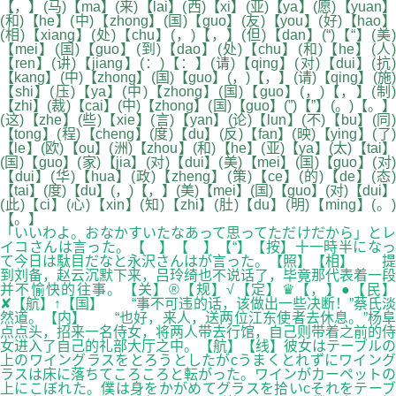
【，】(马)【ma】(来)【lai】(西)【xi】(亚)【ya】(愿)【yuan】
(和)【he】(中)【zhong】(国)【guo】(友)【you】(好)【hao】
(相)【xiang】(处)【chu】(，)【，】(但)【dan】(“)【“】(美)
【mei】(国)【guo】(到)【dao】(处)【chu】(和)【he】(人)
【ren】(讲)【jiang】(：)【：】(请)【qing】(对)【dui】(抗)
【kang】(中)【zhong】(国)【guo】(，)【，】(请)【qing】(施)
【shi】(压)【ya】(中)【zhong】(国)【guo】(，)【，】(制)
【zhi】(裁)【cai】(中)【zhong】(国)【guo】(”)【”】(。)【。】
(这)【zhe】(些)【xie】(言)【yan】(论)【lun】(不)【bu】(同)
【tong】(程)【cheng】(度)【du】(反)【fan】(映)【ying】(了)
【le】(欧)【ou】(洲)【zhou】(和)【he】(亚)【ya】(太)【tai】
(国)【guo】(家)【jia】(对)【dui】(美)【mei】(国)【guo】(对)
【dui】(华)【hua】(政)【zheng】(策)【ce】(的)【de】(态)
【tai】(度)【du】(，)【，】(美)【mei】(国)【guo】(对)【dui】
(此)【ci】(心)【xin】(知)【zhi】(肚)【du】(明)【ming】(。)
【。】
「いいわよ。おなかすいたなあって思ってただけだから」とレ
イコさんは言った。【 】【 】【“】【按】十一時半になっ
て今日は駄目だなと永沢さんはが言った。【照】【相】 提
到刘备，赵云沉默下来，吕玲绮也不说话了，毕竟那代表着一段
并不愉快的往事。【关】®【规】√【定】♛【，】●【民】
✘【航】↑【国】 “事不可违的话，该做出一些决断！”蔡氏淡
然道。【内】 “也好，来人，送两位江东使者去休息。”杨阜
点点头，招来一名侍女，将两人带去行馆，自己则带着之前的侍
女进入了自己的礼部大厅之中。【航】【线】彼女はテーブルの
上のワイングラスをとろうとしたがcうまくとれずにワイング
ラスは床に落ちてころころと転がった。ワインがカーペットの
上にこぼれた。僕は身をかがめてグラスを拾いcそれをテーブ