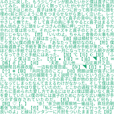
ルの上に戻した。もう少しワインが飲みたいかと僕は直子に訊
いてみた。彼女はしばらく黙っていたがcやがて突然体を震わ
せて泣きはじめた。直子は体をふたつに折って両手の中に顔を
埋めc前と同じように息をつまらせながら激しく泣いた。レイ
コさんがギターを置いてやってきてc直子の背中に手をあてて
やさしく撫でた。そして直子の肩に手をやるとc直子はまるで
赤ん坊のように頭をレイコさんの胸に押しつけた。【的】やれ
やれcと僕は思った。それじゃキズキと直子のときとまったく
同じじゃないか。【燃】「いいわよ。ちゃんと食後の火事も用
意しておくから」と緑は言った。【油】緑は頬杖をついてにっ
こり笑いc僕の顔を見た。「あなたって親切なのね」【附】僕
は毎週直子に手紙を書きc直子からも何通か手紙が来た。それ
ほど長い手紙ではなかった。十一月になってだんだん朝夕が寒
くなってきたと手紙にはあった。【加】℃【与】☪【航】「ふ
うむ」と僕は言った。【空】●【煤】♒【油】◥【价】✉
【格】✌【之】【间】 “夫君，征儿他……”吕征离开之后，
貂蝉帮吕布换衣服，一边有些埋怨道。【存】◥【在】☤【一】
【个】❅【联】「共同生活のこと」【动】問題は僕が直子に対
してそういう状況の展開をうまく説明できないという点にあっ
た。他の時期ならともかくc今の直子に僕が他の女の子を好き
になってしまったなんて言えるわけがなかった。そして僕は直
子のこともやはり愛していたのだ。どこかの過程で不思議なか
たちに歪められた愛し方であるにはせよc僕は間違いなく直子
を愛していたしc僕の中には直子のためにかなり広い場所が手
つかず保存されていたのだ。【机】「ええc殆んど何も」
【制】♡【，】 “杀！”亲卫统领狠狠地一催战马，疯狂的朝
着张飞冲过来。【也】「私と一緒にウルグァイに行っちゃえば
良いのよ」と緑はカンタンーに片肘をついたまま言った【就】