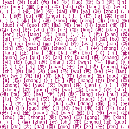
【yao】(对)【dui】(俄)【e】(罗)【luo】(斯)【si】(进)【jin】
(行)【xing】(国)【guo】(事)【shi】(访)【fang】(问)【wen】
(，)【，】(接)【jie】(待)【dai】(亚)【ya】(洲)【zhou】(、)
【、】(欧)【ou】(洲)【zhou】(、)【、】(拉)【la】(美)【mei】
(、)【、】(非)【fei】(洲)【zhou】(等)【deng】(诸)【zhu】(多)
【duo】(国)【guo】(家)【jia】(和)【he】(国)【guo】(际)【ji】
(组)【zu】(织)【zhi】(的)【de】(领)【ling】(导)【dao】(人)
【ren】(访)【fang】(华)【hua】(，)【，】(掀)【xian】(起)
【qi】(一)【yi】(波)【bo】(又)【you】(一)【yi】(波)【bo】(的)
【de】(元)【yuan】(首)【shou】(外)【wai】(交)【jiao】(新)
【xin】(高)【gao】(潮)【chao】(。)【。】(中)【zhong】(方)
【fang】(还)【hai】(发)【fa】(布)【bu】(《)【《】(全)
【quan】(球)【qiu】(安)【an】(全)【quan】(倡)【chang】(议)
【yi】(概)【gai】(念)【nian】(文)【wen】(件)【jian】(》)
【》】(《)【《】(关)【guan】(于)【yu】(政)【zheng】(治)
【zhi】(解)【jie】(决)【jue】(乌)【wu】(克)【ke】(兰)【lan】
(危)【wei】(机)【ji】(的)【de】(中)【zhong】(国)【guo】(立)
【li】(场)【chang】(》)【》】(两)【liang】(份)【fen】(重)
【zhong】(要)【yao】(文)【wen】(件)【jian】(，)【，】(成)
【cheng】(功)【gong】(斡)【wo】(旋)【xuan】(沙)【sha】
(特)【te】(和)【he】(伊)【yi】(朗)【lang】(恢)【hui】(复)
【fu】(外)【wai】(交)【jiao】(关)【guan】(系)【xi】(，)
【，】(为)【wei】(推)【tui】(动)【dong】(解)【jie】(决)
【jue】(国)【guo】(际)【ji】(和)【he】(地)【di】(区)【qu】
(安)【an】(全)【quan】(问)【wen】(题)【ti】(作)【zuo】(出)
【chu】(重)【zhong】(要)【yao】(贡)【gong】(献)【xian】
(，)【，】(展)【zhan】(示)【shi】(中)【zhong】(国)【guo】
(的)【de】(大)【da】(国)【guo】(责)【ze】(任)【ren】(、)