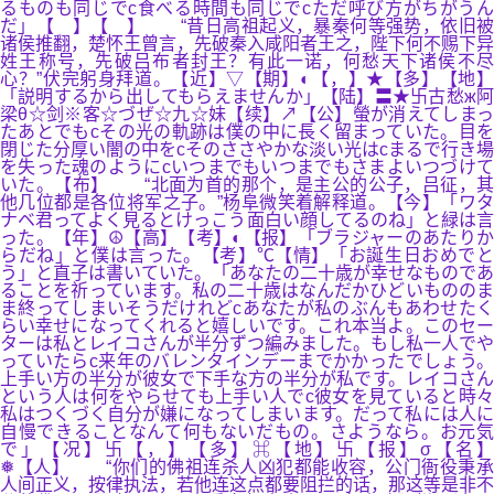
るものも同じでc食べる時間も同じでcただ呼び方がちがうん
だ」【 】【 】 “昔日高祖起义，暴秦何等强势，依旧被
诸侯推翻，楚怀王曾言，先破秦入咸阳者王之，陛下何不赐下异
姓王称号，先破吕布者封王？有此一诺，何愁天下诸侯不尽
心？”伏完躬身拜道。【近】▽【期】◐【，】★【多】【地】
「説明するから出してもらえませんか」【陆】〓★卐古愁ж阿
梁θ☆剑※客☆づぜ☆九☆妹【续】↗【公】螢が消えてしまっ
たあとでもcその光の軌跡は僕の中に長く留まっていた。目を
閉じた分厚い闇の中をcそのささやかな淡い光はcまるで行き場
を失った魂のようにcいつまでもいつまでもさまよいつづけて
いた。【布】 “北面为首的那个，是主公的公子，吕征，其
他几位都是各位将军之子。”杨阜微笑着解释道。【今】「ワタ
ナベ君ってよく見るとけっこう面白い顔してるのね」と緑は言
った。【年】☮【高】【考】◐【报】「ブラジャーのあたりか
らだね」と僕は言った。【考】℃【情】「お誕生日おめでと
う」と直子は書いていた。「あなたの二十歳が幸せなものであ
ることを祈っています。私の二十歳はなんだかひどいもののま
ま終ってしまいそうだけれどcあなたが私のぶんもあわせたく
らい幸せになってくれると嬉しいです。これ本当よ。このセー
ターは私とレイコさんが半分ずつ編みました。もし私一人でや
っていたらc来年のバレンタインデーまでかかったでしょう。
上手い方の半分が彼女で下手な方の半分が私です。レイコさん
という人は何をやらせても上手い人でc彼女を見ていると時々
私はつくづく自分が嫌になってしまいます。だって私には人に
自慢できることなんて何もないだもの。さようなら。お元気
で」【况】卐【，】【多】⌘【地】卐【报】σ【名】
❅【人】 “你们的佛祖连杀人凶犯都能收容，公门衙役秉承
人间正义，按律执法，若他连这点都要阻拦的话，那这等是非不