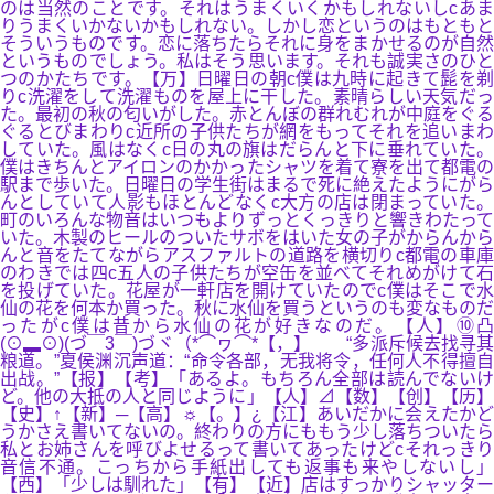
のは当然のことです。それはうまくいくかもしれないしcあま
りうまくいかないかもしれない。しかし恋というのはもともと
そういうものです。恋に落ちたらそれに身をまかせるのが自然
というものでしょう。私はそう思います。それも誠実さのひと
つのかたちです。【万】日曜日の朝c僕は九時に起きて髭を剃
りc洗濯をして洗濯ものを屋上に干した。素晴らしい天気だっ
た。最初の秋の匂いがした。赤とんぼの群れむれが中庭をぐる
ぐるとびまわりc近所の子供たちが網をもってそれを追いまわ
していた。風はなくc日の丸の旗はだらんと下に垂れていた。
僕はきちんとアイロンのかかったシャツを着て寮を出て都電の
駅まで歩いた。日曜日の学生街はまるで死に絶えたようにがら
んとしていて人影もほとんどなくc大方の店は閉まっていた。
町のいろんな物音はいつもよりずっとくっきりと響きわたって
いた。木製のヒールのついたサボをはいた女の子がからんから
んと音をたてながらアスファルトの道路を横切りc都電の車庫
のわきでは四c五人の子供たちが空缶を並べてそれめがけて石
を投げていた。花屋が一軒店を開けていたのでc僕はそこで水
仙の花を何本か買った。秋に水仙を買うというのも変なものだ
ったがc僕は昔から水仙の花が好きなのだ。【人】⑩凸
(⊙▂⊙)(づ￣3￣)づヾ（*⌒ヮ⌒*【，】 “多派斥候去找寻其
粮道。”夏侯渊沉声道：“命令各部，无我将令，任何人不得擅自
出战。”【报】【考】「あるよ。もちろん全部は読んでないけ
ど。他の大抵の人と同じように」【人】⊿【数】【创】【历】
【史】↑【新】─【高】☼【。】¿【江】あいだかに会えたかど
うかさえ書いてないの。終わりの方にももう少し落ちついたら
私とお姉さんを呼びよせるって書いてあったけどcそれっきり
音信不通。こっちから手紙出しても返事も来やしないし」
【西】「少しは馴れた」【有】【近】店はすっかりシャッター