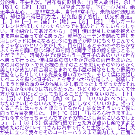
分的佛，不要也罢。”吕布看向赵班头：“再有人敢阻拦，杀！”
【数】☪【增】【加】 “司空此言差矣，下官一心为国，绝
无半点私心，只是非常之事，当行非常手段，未能及时通知丞
相，却也是不得已而为之，以免贻误了战机。”伏完躬身道。
【，】☮【一】➳【些】☪【地】︻【方】【还】「もしガール
フレンドがほしくなったらいつでも私のところにいらっしゃ
い。すぐ紹介してあげるから」【创】僕は混乱した頭を抱えた
まま電車に乗って寮に戻った。部屋のカーテンを閉めて電灯を
消しcベッドに横になるとc今にも直子が隣りにもぐりこんでく
るじゃないかという気がした。目を閉じるとそののやわらかな
ふくらみを胸に感じc囁き声を聞きc両手で体の線を感じとるこ
とができた。暗闇の中でc僕はもう一度直子のあの小さな世界
へ戻って行った。僕は草原の匂いをかぎc夜の雨音を聴いた。
あの月の光の下で見た裸の直子のことを思いcそのやわらかく
美しいが黄色い雨合羽に包まれて鳥小屋の掃除をしたり野菜の
世話をしたりしている光景を思い浮かべた。そして僕は勃起し
たベニスを握りc直子のことを考えながら射精した。射精して
しまうと僕の頭の中の混乱も少し収まったようだったがcそれ
でもなかなか眠りは訪れなかった。ひどく疲れていて眠くて仕
方がないのにcどうしても眠ることができないのだ。【下】
♫【历】√【史】【新】【高】☮【。】「いいのよcべつに。あ
なたのせいじゃないんだから。気にしなくていいのよ。帰って
くるころにはちゃんと収まってるから」彼女はそういって僕に
向って片目を閉じた。【例】℃【如】「もちろん行きますよ。
でも今すぐ行っちゃうんですかその前に少し東京にいるでしょ
う」【，】ⓐ【今】僕は飛行機で行った方が速いし楽ですよと
勧めたのだがcレイコさんは汽車で行くと主張した。【年】犬
が先に立って我々をそのコーヒーハウスまで案内した。正面に