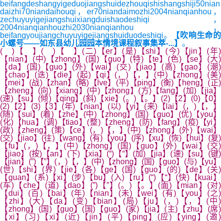
beifangdeshangyigeduojiangshuidezhouqishishangshiji50nian
daizhi70niandaihouqi，er70niandaimozhi2004nianqianhou，
zechuyuyigejiangshuixiangduishaodeshiqi，
2004nianqianhouzhi2030nianqianhou，
beifangyoujiangchuyuyigejiangshuiduodeshiqi。
【吹响生命
小螺号——如东县幼儿园园本情境课程叙事集萃-...】
。
( )【 】( )【 】(二)【er】(是)【shi】(今)【jin】(年)
【nian】(中)【zhong】(国)【guo】(特)【te】(色)【se】(大)
【da】(国)【guo】(外)【wai】(交)【jiao】(高)【gao】(潮)
【chao】(迭)【die】(起)【qi】(，)【，】(中)【zhong】(美)
【mei】(战)【zhan】(略)【lve】(平)【ping】(衡)【heng】(正)
【zheng】(向)【xiang】(中)【zhong】(方)【fang】(加)【jia】
(速)【su】(倾)【qing】(斜)【xie】(。)【。】(2)【2】(0)【0】
(2)【2】(3)【3】(年)【nian】(以)【yi】(来)【lai】(，)【，】
(随)【sui】(着)【zhe】(中)【zhong】(国)【guo】(优)【you】
(化)【hua】(调)【tiao】(整)【zheng】(防)【fang】(疫)【yi】
(政)【zheng】(策)【ce】(，)【，】(中)【zhong】(外)【wai】
(交)【jiao】(往)【wang】(有)【you】(序)【xu】(恢)【hui】(复)
【fu】(，)【，】(中)【zhong】(国)【guo】(外)【wai】(交)
【jiao】(按)【an】(下)【xia】(“)【“】(加)【jia】(速)【su】(键)
【jian】(”)【”】(，)【，】(中)【zhong】(国)【guo】(与)【yu】
(世)【shi】(界)【jie】(各)【ge】(国)【guo】(的)【de】(关)
【guan】(系)【xi】(步)【bu】(入)【ru】(“)【“】(快)【kuai】
(车)【che】(道)【dao】(”)【”】(。)【。】(面)【mian】(对)
【dui】(百)【bai】(年)【nian】(未)【wei】(有)【you】(之)
【zhi】(大)【da】(变)【bian】(局)【ju】(，)【，】(中
【zhong】(国)【guo】(国)【guo】(家)【jia】(主)【zhu】(席)
【xi】(习)【xi】(近)【jin】(平)【ping】(应)【ying】(邀)