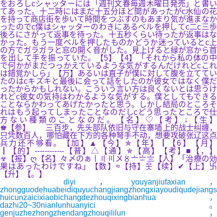
をおろしcシャッターには「週刊文春毎週木曜日発売」と書い
てあった。十二時にはまだ十五分ほど間があったがc水仙の花
を持って商店街を歩いて時間をつぶすのもあまり気が進まなか
ったのでc僕はシャッターのわきにあるベルを押してc二c三歩
後ろにさがって返事を待った。十五秒くらい待ったが返事はな
かった。もう一度ベルを押したものかどうか迷っているとc上
の方でガラガラと窓の開く音がした。見上げると緑が窓から首
を出して手を振っていた。【5】【4】「それから私の体の中
で何かがまだつっかえているような気がするんだけれどcこれ
は錯覚かしら」【万】あるいは直子が僕に対して腹を立ててい
たのはcキズキと最後に会って話をしたのが彼女ではなく僕だ
ったからかもしれない。こういう言い方は良くないとは思うけ
れどc彼女の気持はわかるような気がする。僕としてもできる
ことならかわってあげたかったと思う。しかし結局のところそ
れはもう起ってしまったことなのだしcどう思ったところで仕
方ない種類のことなのだ。【名】♡【考】↓【生】
♚【参】 三百步，先头部队依旧与守在寨墙上的战士纠缠，
只凭数百人，哪怕藏在下方的各种弩手不动，想要攻破张辽这点
兵力还不够看。【加】▲【今】✯【年】┃【6】【月】
┃【的】------------【普】△【通】✯【高】【考】■【，】
☣【报】ღ【名】々〆のぁ〡〢〣〤〥〦〧〨【人】「治療の効
果はあったわけですね」【数】≈【持】웃【续】✔【上】卐
【升】【。】
diyi，youyanjiufaxian，
zhongguodehuabeidiquyuchangjiangzhongxiayoudiqudejiangs
huicunzaicixiaobichangdezhouqixingbianhua，
dazhi20~30nianlunhuanyici。
genjuzhezhongzhendangzhouqililun，