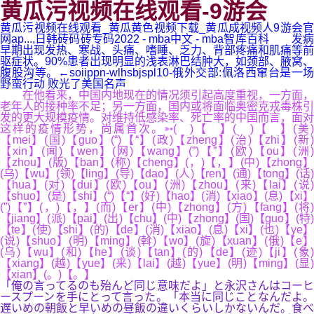
黄瓜污视频在线观看-9游会
黄瓜污视频在线观看_黄瓜黄色视频下载_黄瓜成视频人9游会官
网ap...,日韩砖码砖专码2022 - mba中文 - mba智库百科 发病
早期出现发热、寒战、头痛、嗜睡、乏力、背部疼痛和肌痛等前
驱症状。90%患者出现明显的浅表淋巴结肿大，如颈部、腋窝、
腹股沟等。←soiippn-wlhsbjspl10-俄外交部:佩洛西窜台是一场
野蛮行动 败光了美国名声
在他看来，中国内地现在的情况须引起高度重视，一方面，
老年人的接种率不足；另一方面，国内或将面临奥密克戎毒株引
发的更大规模疫情。对维持低感染率、死亡率的中国而言，面对
这样的疫情形势，尚属首次。➳( )【 】( )【 】(美)
【mei】(国)【guo】(“)【“】(政)【zheng】(治)【zhi】(新)
【xin】(闻)【wen】(网)【wang】(”)【”】(欧)【ou】(洲)
【zhou】(版)【ban】(称)【cheng】(，)【，】(中)【zhong】
(乌)【wu】(领)【ling】(导)【dao】(人)【ren】(通)【tong】(话)
【hua】(对)【dui】(欧)【ou】(洲)【zhou】(来)【lai】(说)
【shuo】(是)【shi】(“)【“】(好)【hao】(消)【xiao】(息)【xi】
(”)【”】(，)【，】(而)【er】(中)【zhong】(方)【fang】(将)
【jiang】(派)【pai】(出)【chu】(中)【zhong】(国)【guo】(特)
【te】(使)【shi】(的)【de】(消)【xiao】(息)【xi】(也)【ye】
(说)【shuo】(明)【ming】(斡)【wo】(旋)【xuan】(俄)【e】
(乌)【wu】(和)【he】(谈)【tan】(的)【de】(迹)【ji】(象)
【xiang】(越)【yue】(来)【lai】(越)【yue】(明)【ming】(显)
【xian】(。)【。】
「俺の言ってるのも殆んど同じ意味だよ」と永沢さんはコーヒ
ースプーンを手にとって言った。「本当に同じことなんだよ。
遅いめの朝飯と早いめの昼飯の違いくらいしかないんだ。食べ