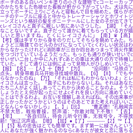
ポーチのある白いペンキ塗りの小さな建物でcコーヒーカップ
のかたちをした色褪せた看板が軒から下がっていた。犬は先に
立ってポーチに上りcごろんと寝転んで目を細めた。僕らがポ
ーチのテーブルに座ると中からトレーナーシャツとホワイトジ
ーンズという格好の髪をポニーテールにした女の子が出てきて
cレイコさんと直子に親しい気にあいさつした。【湖】「そん
なことないですよ。直子だって誰かに着てもらっている方が嬉
しいと思いますね。とくにレイコさんに」【南】♛【高】
【考】僕は手すりから身をのりだしてそちらを眺めてみた。ち
ょうど三階建てのビルのかげになっていてcくわしい状況はわ
からなかったけれどc消防車が三台か四台あつまって消火作業
をつづけていているようだった。もっとも通りが狭いせいでc
せいぜい二台しか中に入れずcあとの車は大通りの方で待機し
ていた。そして通りには例によって見物人がひしめいていた。
【报】【名】┄【人】十【数】°【为】 “没问题！”马铁点了
点头，转身带着兵马开始寻找城中散兵。【6】【8】「でもや
らなかったのね」【万】「それは私にもわからないわよ」とレ
イコさんは言った。「直子にもわからないしね。それはあなた
たち二人がよく話しあってこれから決めることなのよ。そうで
しょうたとえ何が起ったにせよcそれを良い方向に進めていく
ことはできるわよ。お互いを理解しあえればね。その出来事が
正しかったかどうかというのはそのあとでまた考えればいいこ
となんじゃないかしら」【，】¡【比】 “曹孟德！”孔融闻言
不禁大怒，戟指曹操，怒声道：“你敢对陛下不敬！”【去】
【年】 “各自归队，待会儿听令行事，无我号令，不得放
箭！”张辽沉声道。【增】【加】●【了】------------【2】™【.】
┃【5】私の忠告はとても簡単です。まず第一に緑さんという
人にあなたが強く魅かれるのならcあなたが彼女と恋に落ちる