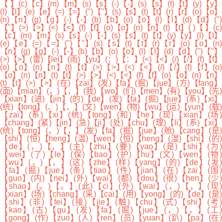
【 】(c)【c】(m)【m】(s)【s】(-)【-】(s)【s】(t)【t】(y)【y】
(l)【l】(e)【e】(=)【=】(")【"】(s)【s】(t)【t】(r)【r】(o)【o】
(n)【n】(g)【g】(-)【-】(b)【b】(o)【o】(l)【l】(d)【d】(")
【"】(>)【>】(<)【<】(f)【f】(o)【o】(n)【n】(t)【t】( )【 】(c)
【c】(m)【m】(s)【s】(-)【-】(s)【s】(t)【t】(y)【y】(l)【l】
(e)【e】(=)【=】(")【"】(s)【s】(t)【t】(r)【r】(o)【o】(n)
【n】(g)【g】(-)【-】(b)【b】(o)【o】(l)【l】(d)【d】(")【"】
(>)【>】(雷)【lei】(雨)【yu】(：)【：】(<)【<】(/)【/】(f)【f】
(o)【o】(n)【n】(t)【t】(>)【>】(<)【<】(/)【/】(f)【f】(o)
【o】(n)【n】(t)【t】(>)【>】(<)【<】(f)【f】(o)【o】(n)【n】
(t)【t】(>)【>】(在)【zai】(发)【fa】(掘)【jue】(方)【fang】
(面)【mian】(，)【，】(我)【wo】(们)【men】(有)【you】(先)
【xian】(进)【jin】(的)【de】(发)【fa】(掘)【jue】(系)【xi】
(统)【tong】(、)【、】(文)【wen】(物)【wu】(运)【yun】(载)
【zai】(系)【xi】(统)【tong】(和)【he】(现)【xian】(场)
【chang】(紧)【jin】(急)【ji】(处)【chu】(理)【li】(系)【xi】
(统)【tong】(，)【，】(发)【fa】(掘)【jue】(舱)【cang】(是)
【shi】(恒)【heng】(温)【wen】(恒)【heng】(湿)【shi】(的)
【de】(，)【，】(主)【zhu】(要)【yao】(是)【shi】(为)
【wei】(了)【le】(保)【bao】(护)【hu】(文)【wen】(物)
【wu】(，)【，】(这)【zhe】(样)【yang】(的)【de】(发)
【fa】(掘)【jue】(条)【tiao】(件)【jian】(在)【zai】(国)
【guo】(内)【nei】(外)【wai】(都)【dou】(很)【hen】(少)
【shao】(。)【。】(此)【ci】(外)【wai】(，)【，】(现)
【xian】(场)【chang】(采)【cai】(用)【yong】(的)【de】(是)
【shi】(非)【fei】(接)【jie】(触)【chu】(式)【shi】(考)
【kao】(古)【gu】(发)【fa】(掘)【jue】(，)【，】(工)
【gong】(作)【zuo】(人)【ren】(员)【yuan】(趴)【pa】(在)