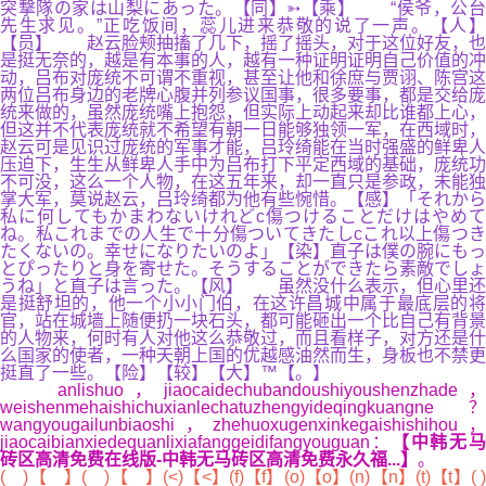
突撃隊の家は山梨にあった。【同】➳【乘】 “侯爷，公台
先生求见。”正吃饭间，蕊儿进来恭敬的说了一声。【人】
【员】 赵云脸颊抽搐了几下，摇了摇头，对于这位好友，也
是挺无奈的，越是有本事的人，越有一种证明证明自己价值的冲
动，吕布对庞统不可谓不重视，甚至让他和徐庶与贾诩、陈宫这
两位吕布身边的老牌心腹并列参议国事，很多要事，都是交给庞
统来做的，虽然庞统嘴上抱怨，但实际上动起来却比谁都上心，
但这并不代表庞统就不希望有朝一日能够独领一军，在西域时，
赵云可是见识过庞统的军事才能，吕玲绮能在当时强盛的鲜卑人
压迫下，生生从鲜卑人手中为吕布打下平定西域的基础，庞统功
不可没，这么一个人物，在这五年来，却一直只是参政，未能独
掌大军，莫说赵云，吕玲绮都为他有些惋惜。【感】「それから
私に何してもかまわないけれどc傷つけることだけはやめて
ね。私これまでの人生で十分傷ついてきたしcこれ以上傷つき
たくないの。幸せになりたいのよ」【染】直子は僕の腕にもっ
とぴったりと身を寄せた。そうすることができたら素敵でしょ
うね」と直子は言った。【风】 虽然没什么表示，但心里还
是挺舒坦的，他一个小小门伯，在这许昌城中属于最底层的将
官，站在城墙上随便扔一块石头，都可能砸出一个比自己有背景
的人物来，何时有人对他这么恭敬过，而且看样子，对方还是什
么国家的使者，一种天朝上国的优越感油然而生，身板也不禁更
挺直了一些。【险】【较】【大】™【。】
anlishuo，jiaocaidechubandoushiyoushenzhade，
weishenmehaishichuxianlechatuzhengyideqingkuangne？
wangyougailunbiaoshi，zhehuoxugenxinkegaishishihou，
jiaocaibianxiedequanlixiafanggeidifangyouguan：
【中韩无
砖区高清免费在线版-中韩无马砖区高清免费永久福...】
。
( )【 】( )【 】(<)【<】(f)【f】(o)【o】(n)【n】(t)【t】( )