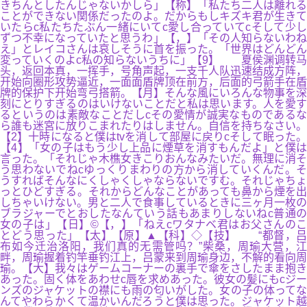
きちんとしたんじゃないかしら」【称】「私たち二人は離れる
ことができない関係だったのよ。だからもしキズキ君が生きて
いたらc私たちたぶん一緒にいてc愛し合っていてcそして少し
ずつ不幸になっていたと思うわ」【，】「その人知らないわね
え」とレイコさんは哀しそうに首を振った。「世界はどんどん
変っていくのよc私の知らないうちに」【9】 夏侯渊调转马
头，返回本真，一挥手，号角声起，一支千人队迅速结成方阵，
开始向圈形攻势逼近，一面面盾牌顶在前方，后面的弓箭手在盾
牌的保护下开始弯弓搭箭。【月】そんな風にいろんな物事を深
刻にとりすぎるのはいけないことだと私は思います。人を愛す
るというのは素敵なことだしcその愛情が誠実なものであるな
ら誰も迷宮に放りこまれたりはしません。自信を持ちなさい。
【2】十時になると僕はtvを消して部屋に戻りcそして眠った。
【4】「女の子はもう少し上品に煙草を消すもんだよ」と僕は
言った。「それじゃ木樵女きこりおんなみたいだ。無理に消そ
う思わないでねcゆっくりまわりの方から消していくんだ。そ
うすればそんなにくしゃくしゃならないですむ。それじゃちょ
っとひどすぎる。それからどんなことがあっても鼻から煙を出
しちゃいけない。男と二人で食事しているときに三ヶ月一枚の
ブラジャーでとおしたなんていう話もあまりしないねc普通の
女の子は」【日】©【，】「ねえcワタナベ君はお父さんのこ
とどう思った」【太】【原】▲【科】◇【技】 “都督，吕
布如今迁治洛阳，我们真的无需管吗？”柴桑，周瑜大营，江
畔，周瑜握着钓竿垂钓江上，吕蒙来到周瑜身边，不解的看向周
瑜。【大】我々はゲームコーナーの裏手で傘をさしたまま抱き
あった。固く体をあわせc唇を求めあった。彼女の髪にもcジー
ンズのジャケットの襟にも雨の匂いがした。女の子の体ってな
んてやわらかくて温かいんだろうと僕は思った。ジャケット越