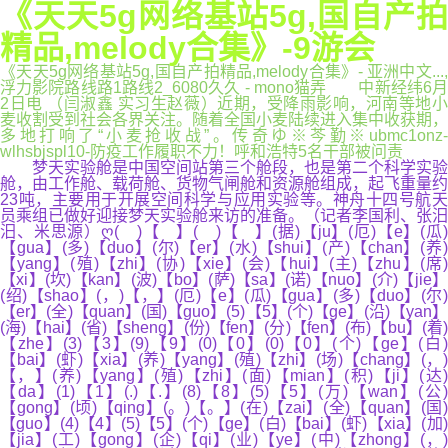
《天天5g网络基站5g,国自产拍
精品,melody合集》-9游会
《天天5g网络基站5g,国自产拍精品,melody合集》- 亚洲中文...,
浮力影院路线路1路线2_6080久久 - mono猫弄 中新经纬6月
2日电 （闫淑鑫 实习生赵薇）近期，受降雨影响，河南等地小
麦收割受到社会各界关注。随着全国小麦陆续进入集中收获期，
多地打响了“小麦抢收战”。传奇ゆ※芩勤※ubmc1onz-
wlhsbjspl10-防疫工作履职不力！呼和浩特5名干部被问责
梦天实验舱是中国空间站第三个舱段，也是第二个科学实验
舱，由工作舱、载荷舱、货物气闸舱和资源舱组成，起飞重量约
23吨，主要用于开展空间科学与应用实验等。神舟十四号航天
员乘组已做好迎接梦天实验舱来访的准备。（记者李国利、张汨
汨、米思源）ღ( )【 】( )【 】(据)【ju】(厄)【e】(瓜)
【gua】(多)【duo】(尔)【er】(水)【shui】(产)【chan】(养)
【yang】(殖)【zhi】(协)【xie】(会)【hui】(主)【zhu】(席)
【xi】(坎)【kan】(波)【bo】(萨)【sa】(诺)【nuo】(介)【jie】
(绍)【shao】(，)【，】(厄)【e】(瓜)【gua】(多)【duo】(尔)
【er】(全)【quan】(国)【guo】(5)【5】(个)【ge】(沿)【yan】
(海)【hai】(省)【sheng】(份)【fen】(分)【fen】(布)【bu】(着)
【zhe】(3)【3】(9)【9】(0)【0】(0)【0】(个)【ge】(白)
【bai】(虾)【xia】(养)【yang】(殖)【zhi】(场)【chang】(，)
【，】(养)【yang】(殖)【zhi】(面)【mian】(积)【ji】(达)
【da】(1)【1】(.)【.】(8)【8】(5)【5】(万)【wan】(公)
【gong】(顷)【qing】(。)【。】(在)【zai】(全)【quan】(国)
【guo】(4)【4】(5)【5】(个)【ge】(白)【bai】(虾)【xia】(加)
【jia】(工)【gong】(企)【qi】(业)【ye】(中)【zhong】(，)