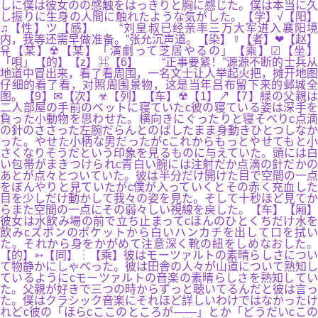
しに僕は彼女のの感触をはっきりと胸に感じた。僕は本当に久
し振りに生身の人間に触れたような気がした。【学】√【阳】
♫【性】ツ【感】 “刘皇叔已经亲率三万大军进入襄阳境
内，我等还需早做准备。”张允沉声道。【染】☿【者】❤【赵】
유【某】☢【某】「演劇って芝居やるの」【乘】☑【坐】
「唄」【的】【z】⌘【6】 “正事要紧！”源源不断的士兵从
地道中冒出来，看了看周围，一名文士让人举起火把，摊开地图
仔细的看了看，对照周围景物，这是当年吕布留下来的邺城全
图。【9】✉【次】☣【列】【车】☢【1】↗【7】緑の父親は
二人部屋の手前のベットに寝ていたc彼の寝ている姿は深手を
負った小動物を思わせた。横向きにぐったりと寝そべりc点滴
の針のささった左腕だらんとのばしたまま身動きひとつしなか
った。やせた小柄な男だったがcこれからもっとやせてもと小
さくなりそうだという印象を見るものに与えていた。頭には白
い包帯がまきつけられc青白い腕には注射だか点滴の針だかの
あとが点々とついていた。彼は半分だけ開けた目で空間の一点
をぼんやりと見ていたがc僕が入っていくとその赤く充血した
目を少しだけ動かして我々の姿を見た。そして十秒ほど見てか
らまた空間の一点にその弱々しい視線を戻した。【车】【厢】
彼女は水飲み場の前で立ち止まってcほんのひとくちだけ水を
飲みcズボンのポケットから白いハンカチを出して口を拭い
た。それから身をかがめて注意深く靴の紐をしめなおした。
【的】➳【同】┆【乘】彼はモーツァルトの素晴らしさについ
て物静かにしゃべった。彼は田舎の人々が山道について熟知し
ているようにcモーツァルトの音楽の素晴らしさを熟知してい
た。父親が好きで三つの時からずっと聴いてるんだと彼は言っ
た。僕はクラシック音楽にそれほど詳しいわけではなかったけ
れどc彼の「ほらcここのところが――」とか「どうだいcこの