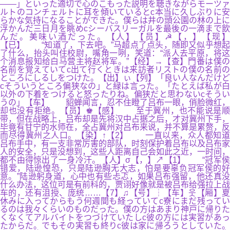
――」といった適切で心のこもった説明を聴きながらモーツァ
ルトのコンチェルトに耳を傾いているとc本当に久しぶりに安
らかな気持になることができた。僕らは井の頭公園の林の上に
浮かんだ三日月を眺めcシーバスリーガルを最後の一滴まで飲
んだ。美味い酒だった。【人】【员】☭【，】【现】
【已】 “知道了，下去吧。”马超点了点头，随即又似乎想起
了什么，抬头叫住校尉，嘴角一咧，笑道：“派人去平原，将这
个消息报知给白马营主将赵将军。”【经】→【查】門番は僕の
名前を覚えていてc出て行くときは来訪者リストの僕の名前の
ところにしるしをつけた。【出】ぃ【列】「良い人なんだけど
cそういうところ偏狭なの」と緑は言った。「たとえば私が白
以外の下着をつけると怒ったりね。偏狭だと思わないcそうい
うの」【车】 貂蝉闻言，忍不住瞪了吕布一眼，俏脸微红，
却也没有拒绝。【员】♚【感】 至于冀州，也不能说是顺
带，但在战略上，吕布却是先将汉中占据之后，才对冀州下手，
毕竟有甘宁的水师在，全占冀州对吕布来说，并不算是累赘，反
而尽得冀州之人口。【染】↑【2】 一直以来，众人都知道
吕布手中，有一支非常厉害的部队，时刻保护着吕布以及吕布家
人的安全，只是没想到，这些人距离自己会如此之近，一时间，
都不由得惊出了一身冷汗。【人】σ【，】↗【1】 “冠军侯
错爱，陆逊惶恐，只是陆逊胸无大志，怕是要辜负冠军侯的好
意。”陆逊躬身道，心中也有些忐忑，如果吕布强留，他还真没
什么办法，这位可是有前科的，贾诩好像就是被吕布给强拉上战
车的，还有沮授、庞统……【7】♫【号】┆【车】웃【厢】夏
休みに入ってからもう何週間も経っていてc寮にまだ残ってい
るのは我々くらいのものだった。僕の方はあまり神戸に帰りた
くなくてアルバイトをつづけていたしc彼の方には実習があっ
たからだ。でもその実習も終りc彼は家に帰ろうとしていた。