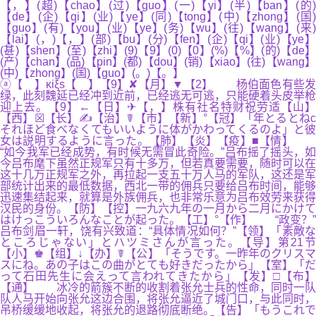
【，】(超)【chao】(过)【guo】(一)【yi】(半)【ban】(的)
【de】(企)【qi】(业)【ye】(同)【tong】(中)【zhong】(国)
【guo】(有)【you】(业)【ye】(务)【wu】(往)【wang】(来)
【lai】(，)【，】(部)【bu】(分)【fen】(企)【qi】(业)【ye】
(甚)【shen】(至)【zhi】(9)【9】(0)【0】(%)【%】(的)【de】
(产)【chan】(品)【pin】(都)【dou】(销)【xiao】(往)【wang】
(中)【zhong】(国)【guo】(。)【。】
ⓐ【 】κiξs【 】【9】✘【月】▼【2】 杨伯面色有些发
绿，此刻魏延已经冲到近前，已经逃无可逃，只能硬着头皮举枪
迎上去。【9】←【日】✈【，】株有社名特财祝劳适【山】
【西】☒【长】✍【治】☤【市】【新】°【冠】「年とるとねc
それほど食べなくてもいいように体がかわってくるのよ」と彼
女は説明するように言った。【肺】【炎】【疫】■【情】
“如今我军已经成势，有时候无需冒此奇险。”吕布摇了摇头，如
今吕布麾下虽然正规军只有十多万，但若真要需要，随时可以在
这十几万正规军之外，再拉起一支五十万人马的军队，这还是军
部统计出来的最低数据，西北一带的佣兵只要给吕布时间，能够
迅速集结起来，就算是外族佣兵，也非常乐意为吕布效劳来获得
汉民的身份。【防】【控】一九六九年の一月から二月にかけて
はけっこういろんなことが起った。【工】°【作】 “政变？”
吕布剑眉一轩，饶有兴致道：“具体情况如何？”【领】「素敵な
ところじゃない」とハツミさんが言った。【导】第21节
【小】♚【组】↓【办】☤【公】「そうです。一昨年のクリスマ
スにね。あの子はこの曲がとても好きだったから」【室】「だ
って石田先生に会えって言われてきたから」【发】□【布】
【通】 冰冷的箭簇不断的收割着张允士兵的性命，同时一队
队人马开始向张允这边合围，将张允逼近了城门口，与此同时，
吊桥缓缓地收起，将张允的退路彻底断绝。【告】「もうこれで