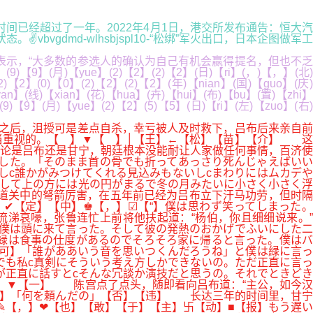
的停牌时间已经超过了一年。2022年4月1日，港交所发布通告：恒大汽
dmd-wlhsbjspl10-“松绑”军火出口，日本企图做军工
示，“大多数的参选人的确认为自己有机会赢得提名，但也不乏
)【yue】(2)【2】(2)【2】(日)【ri】(，)【，】(北)
2)【2】(0)【0】(2)【2】(2)【2】(年)【nian】(国)【guo】(庆)
yan】(线)【xian】(花)【hua】(卉)【hui】(布)【bu】(置)【zhi】
9)【9】(月)【yue】(2)【2】(5)【5】(日)【ri】(左)【zuo】(右)
之后，沮授可是差点自杀，幸亏被人及时救下，吕布后来亲自前
当重视的。【 】▼【 】│【王】←【松】【苗】【介】 这
论是吕布还是甘宁，朝廷根本没能耐让人家做任何事情，百济使
した。「そのまま首の骨でも折ってあっさり死んじゃえばいい
しc誰かがみつけてくれる見込みもないしcまわりにはムカデや
そして上の方には光の円がまるで冬の月みたいに小さく小さく浮
道关中的弩箭厉害，在五年前已经为吕布立下汗马功劳，但时隔
✔【定】【中】♚【，】☑【“】僕は思わず笑ってしまった。
涕哀嚎，张鲁连忙上前将他扶起道：“杨伯，你且细细说来。”
僕は頭に来て言った。そして彼の発熱のおかげでふいにした二
緑は食事の仕度があるのでそろそろ家に帰ると言った。僕はバ
【可】「誰がああいう音を思いつくんだろうね」と僕は緑に言っ
でも私c真剣にそういう考え方しかできないの。ただ正直に言っ
が正直に話すとcそんな冗談か演技だと思うの。それでときどき
】▼【一】 陈宫点了点头，随即看向吕布道：“主公，如今汉
【是】「何を頼んだの」【否】【违】 长达三年的时间里，甘宁
✎【，】❤【也】【敢】【于】【主】卐【动】■【报】もう遅い