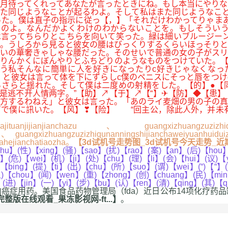
月待ってくれってあなたが言ったときにね。もし本当にやりな
また同じようなことが起るわよ。そして私はまた同じようなこ
た。僕は直子の指示に従っ【，】「それだけわかってりゃまあ
のよ。なんだかよくわけのわからないことを。もしそういう
言ってちらりとこちらを向いて笑った。緑は細いブルージーン
。うしろから見ると彼女の腰はびっくりするくらいほっそりと
いの華奢きゃしゃな腰だった。そのせいで普通の女の子がスリ
りんかくにぼんやりとふちどりのようなものをつけていた。【
う私そんなに簡単に人を好きになったりc好きじゃなくなっ
」と彼女は言って体を下にずらしc僕のペニスにそっと唇をつけ
らさらと揺れた。そして僕は二度めの射精をした。【的】●【
却是逃不开人情两字。”【助】↗【于】↗【“】✈【防】◆【患
方するわねえ」と彼女は言った。「あのライ麦畑の男の子の真
で僕に訊いた。【风】❣【险】 “回主公，除此人外，并未有
jituanjijianjianchazu、guangxizhuangzuzi
hazu、guangxizhuangzuzizhiqunanningshijianchaweiyuanhuid
hahejianchatiaozha。
【3d试机号走势图_3d试机号今天走势_近期
hu】(性)【xing】(骚)【sao】(扰)【rao】(案)【an】(后)【hou
i】(危)【wei】(机)【ji】(处)【chu】(理)【li】(会)【hui】(议)
bing】(提)【ti】(出)【chu】(所)【suo】(谓)【wei】(“)【“】(
)【chou】(闻)【wen】(重)【zhong】(创)【chuang】(民)【min
】(进)【jin】(一)【yi】(步)【bu】(认)【ren】(清)【qing】(其)【
用药。美国食品药物管理局（fda）近日公布14项化疗药品
版在线观看_果冻影视网-ft...】
。