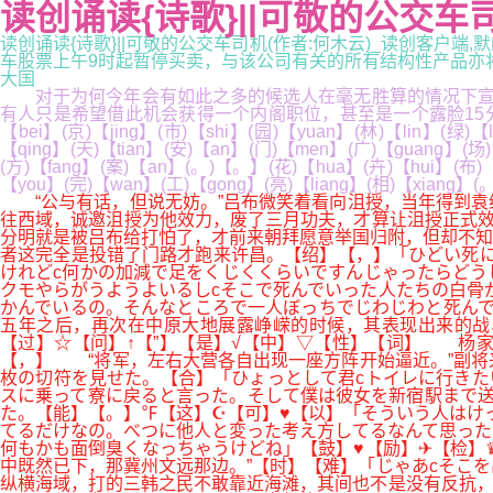
读创诵读{诗歌}||可敬的公交车司
读创诵读{诗歌}||可敬的公交车司机(作者:何木云)_读创客户端,默
车股票上午9时起暂停买卖，与该公司有关的所有结构性产品亦将同时暂
大国
对于为何今年会有如此之多的候选人在毫无胜算的情况下宣布
有人只是希望借此机会获得一个内阁职位，甚至是一个露脸15分钟的机会，
【bei】(京)【jing】(市)【shi】(园)【yuan】(林)【lin】(绿)
【qing】(天)【tian】(安)【an】(门)【men】(广)【guang】(场)
(方)【fang】(案)【an】(。)【。】(花)【hua】(卉)【hui】(布)【
【you】(完)【wan】(工)【gong】(亮)【liang】(相)【xiang】
“公与有话，但说无妨。”吕布微笑着看向沮授，当年得到袁
往西域，诚邀沮授为他效力，废了三月功夫，才算让沮授正式
分明就是被吕布给打怕了，才前来朝拜愿意举国归附，但却不知
者这完全是投错了门路才跑来许昌。【绍】【，】「ひどい死に
けれどc何かの加減で足をくじくくらいですんじゃったらどう
クモやらがうようよいるしcそこで死んでいった人たちの白骨
かんでいるの。そんなところで一人ぼっちでじわじわと死ん
五年之后，再次在中原大地展露峥嵘的时候，其表现出来的战
【过】☆【问】↑【”】【是】√【中】▽【性】【词】 杨家
【，】 “将军，左右大营各自出现一座方阵开始逼近。”副将
枚の切符を見せた。【合】「ひょっとして君cトイレに行きた
スに乗って寮に戻ると言った。そして僕は彼女を新宿駅まで送
た。【能】【。】℉【这】☪【可】♥【以】「そういう人はけ
てるだけなの。べつに他人と変った考え方してるなんて思った
何もかも面倒臭くなっちゃうけどね」【鼓】♥【励】✈【检】
中既然已下，那冀州文远那边。”【时】【难】「じゃあcそこ
纵横海域，打的三韩之民不敢靠近海滩，其间也不是没有反抗，