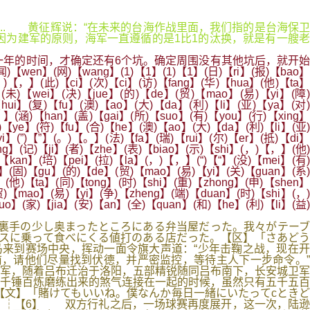
在... 黄征辉说：“在未来的台海作战里面，我们指的是台海保卫
为建军的原则，海军一直遵循的是1比1的汰换，就是有一艘老
年的时间，才确定还有6个坑。确定周围没有其他坑后，就开始
en】(网)【wang】(1)【1】(1)【1】(日)【ri】(报)【bao】
，)【，】(此)【ci】(次)【ci】(访)【fang】(华)【hua】(他)【ta】
r】(未)【wei】(决)【jue】(的)【de】(贸)【mao】(易)【yi】(障)
【hui】(复)【fu】(澳)【ao】(大)【da】(利)【li】(亚)【ya】(对)
】(涵)【han】(盖)【gai】(所)【suo】(有)【you】(行)【xing】
)【ye】(符)【fu】(合)【he】(澳)【ao】(大)【da】(利)【li】(亚)
i】(”)【”】(。)【。】(法)【fa】(瑞)【rui】(尔)【er】(抵)【di】
ing】(记)【ji】(者)【zhe】(表)【biao】(示)【shi】(，)【，】(他)
)【kan】(培)【pei】(拉)【la】(，)【，】(“)【“】(没)【mei】(有)
o】(固)【gu】(的)【de】(贸)【mao】(易)【yi】(关)【guan】(系)
(他)【ta】(同)【tong】(时)【shi】(重)【zhong】(申)【shen】
贸)【mao】(易)【yi】(争)【zheng】(端)【duan】(时)【shi】(，)
o】(家)【jia】(安)【an】(全)【quan】(和)【he】(利)【li】(益)
裏手の少し奥まったところにある弁当屋だった。我々がテーブ
スに乗って食べにくる値打のある店だった。【区】「さあどう
来到赛场中央，挥动一面令旗大声道：“少年击鞠之战，现在开
前，请他们尽量找到伏德，并严密监控，等待主人下一步命令。”
军，随着吕布迁治于洛阳，五部精锐随同吕布南下，长安城卫军
千锤百炼磨练出来的煞气连接在一起的时候，虽然只有五千五百
文】「賭けてもいいね。僕なんか毎日一緒にいたってcときど
】┆【6】 双方行礼之后，一场球赛再度展开，这一次，陆逊