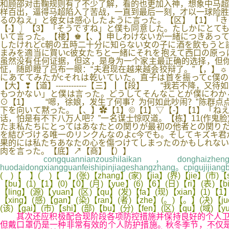
和顾邵对击鞠规则有了不少了解，看的也更加入神，想象中马超
样百出，逼得马超陷入了苦战，一直到最后一刻，才以一球险胜
るのねえ」と彼女は感心したように言った。【区】【1】「き
【-】〗【3】「そうですね」と僕も同意した。たしかにとて
いて言った。【楼】♚【、】申しわけないが一緒につきあって
したけれどc朝の五時二十分に知らない女の子に酒を飲もうと
まみを適当に買いc彼女たちと一緒にそれを抱えて西口の原っ
虽然没有任何证据，但这，是身为一个家主最正确的选择，但你
怔，随即瞪了吕布一眼：“夫君现在越来越会狡辩了。”【，】
にあててみたがcそれは乾いていた。直子は首を振ってc僕
【大】❣【道】------------【三】┃【段】 “我若不
もつかない」と僕は言った。どうしてそんなことが僕にわか
⊙【1】 “嗯，徐娘，发生了何事？为何如此吵闹？”陈群点
下を向いて黙った。【、】✿【1】©【1】▽【-】【1】「
话，怕是有不下八万人吧？”一名谋士惊叹道。【栋】11(作鬼脸
たま私たちにとってはあなたとの関りが最初の他者との関りだ
を結びづける唯一のリンクんなのよc今でも。そしてキズキ君
果的には私たちあなたの心を傷つけてしまったのかもしれない
肉を言った。【底】↗【商】【）】
congquannianzoushilaikan，donghaizhengqua
huodaidongxiangguanfeishipinjiageshangzhang。cpigujijian
( )【 】( )【 】(张)【zhang】(家)【jia】(界)【jie】(市)【sh
【bu】(1)【1】(0)【0】(月)【yue】(6)【6】(日)【ri】(表)【
【ling】(源)【yuan】(区)【qu】(发)【fa】(现)【xian】(1)【1
【xing】(感)【gan】(染)【ran】(者)【zhe】(。)【。】(决)【ju
(该)【gai】(市)【shi】(部)【bu】(分)【fen】(区)【qu】(域)【yu
其次还应积极配合现阶段各项防控措施并保持良好的个人卫生习
但戴口罩仍是一种非常有效的个人防护措施。秋冬季节，不仅