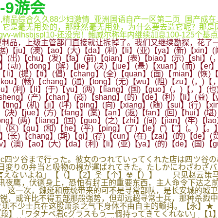
-9游会
.,精品综合久久88少妇激情_亚洲国语自产一区第二页_国产成
它是毫无用处的，那既然毫无用处，为什么要去造它呢？那是因
lhsbjspl10-还没完！鲍威尔称年内继续加息100-125个基点
制品，上级主管部门直接就让拆掉了。我们又继续勘探，花了一
)【ao】(大)【da】(利)【li】(亚)【ya】(新)【xin】(闻)【w
】(出)【chu】(发)【fa】(前)【qian】(表)【biao】(示)【shi】(
tui】(动)【dong】(解)【jie】(决)【jue】(悬)【xuan】(而)【e
【li】(提)【ti】(倡)【chang】(全)【quan】(面)【mian】(恢)
kou】(畅)【chang】(通)【tong】(无)【wu】(阻)【zu】(，)【，
u】(利)【li】(于)【yu】(两)【liang】(国)【guo】(，)【，】(也
heng】(产)【chan】(商)【shang】(的)【de】(利)【li】(益)【y
【ting】(机)【ji】(坪)【ping】(向)【xiang】(随)【sui】(行)【x
】(决)【jue】(方)【fang】(案)【an】(返)【fan】(回)【hui】(堪
g】(两)【liang】(国)【guo】(之)【zhi】(间)【jian】(牢)【la
】(区)【qu】(和)【he】(平)【ping】(了)【le】(”)【”】(。)【。】
e】(长)【chang】(期)【qi】(存)【cun】(在)【zai】(的)【de】(
v】(澳)【ao】(大)【da】(利)【li】(亚)【ya】(的)【de】(国)【gu
c四ツ谷まで行った。彼女のつれていってくれた店は四ツ谷の
日変りの弁当と吸物の椀が運ばれてきた。たしかにわざわざバ
言えないよね」【（】【2】웃【个】☢【）】 只见赵云策马
传讯夜鹰，伏德身上，恐怕有封王的重要东西，主人命令下达之
 这一次，魏延和庞统带来的可不是寻常部队，是长安城的城卫
锐，或许比不得五部那般强势，但却远超寻常士兵，那种杀戮中
现不少士兵在这股萧杀之气下身体不由自主的颤抖。【永】★【
段】「ワタナベ君cグラスもう一個持ってきてくれない」【1