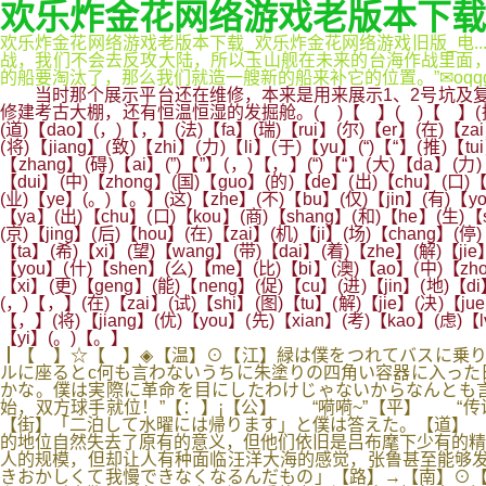
欢乐炸金花网络游戏老版本下载
欢乐炸金花网络游戏老版本下载_欢乐炸金花网络游戏旧版_电..
战，我们不会去反攻大陆，所以玉山舰在未来的台海作战里面，
的船要淘汰了，那么我们就造一艘新的船来补它的位置。”✉oqqgvv-w
当时那个展示平台还在维修，本来是用来展示1、2号坑及复
修建考古大棚，还有恒温恒湿的发掘舱。( )【 】( )【 】(据)【ju】(澳
(道)【dao】(，)【，】(法)【fa】(瑞)【rui】(尔)【er】(在)【zai
(将)【jiang】(致)【zhi】(力)【li】(于)【yu】(“)【“】(推)【
【zhang】(碍)【ai】(”)【”】(，)【，】(“)【“】(大)【da】(力)
【dui】(中)【zhong】(国)【guo】(的)【de】(出)【chu】(口)【
(业)【ye】(。)【。】(这)【zhe】(不)【bu】(仅)【jin】(有)【yo
【ya】(出)【chu】(口)【kou】(商)【shang】(和)【he】(生)【s
(京)【jing】(后)【hou】(在)【zai】(机)【ji】(场)【chang】(停)
【ta】(希)【xi】(望)【wang】(带)【dai】(着)【zhe】(解)【jie
【you】(什)【shen】(么)【me】(比)【bi】(澳)【ao】(中)【zhon
【xi】(更)【geng】(能)【neng】(促)【cu】(进)【jin】(地)【di
(，)【，】(在)【zai】(试)【shi】(图)【tu】(解)【jie】(决)【ju
【，】(将)【jiang】(优)【you】(先)【xian】(考)【kao】(虑)【l
【yi】(。)【。】
┃【 】☆【 】◈【温】⊙【江】緑は僕をつれてバスに乗り
ルに座るとc何も言わないうちに朱塗りの四角い容器に入った
かな。僕は実際に革命を目にしたわけじゃないからなんとも
始，双方球手就位！”【：】¡【公】 “嗬嗬~”【平】 “
【街】「二泊して水曜には帰ります」と僕は答えた。【道】
的地位自然失去了原有的意义，但他们依旧是吕布麾下少有的精
人的规模，但却让人有种面临汪洋大海的感觉，张鲁甚至能够发
きおかしくて我慢できなくなるんだもの」【路】→【南】⊙【