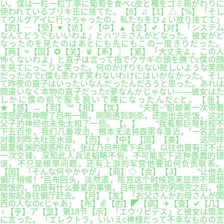
い。僕は一粒一粒丁寧に葡萄を食べc皮と種をゴミ箱がわりに
使われているブリキ缶に捨てた。【8】♫【1】△【%】「そし
てウルグアイに行っちゃったの。私たちをひょい放り捨てて」
【的】┄【受】♥【访】♂【中】▲【企】✔【对】「システム
なんてどうでもいいわよ」とハツミさんがどなった。彼女がど
なったのを見たのはあとにも先にもこの一度きりだった。
【两】≈【国】✪【关】♛【系】〗【紧】「大丈夫よ。この人
怖くないわよ」と直子は言って指でウサギの頭を撫でc僕の顔
を見てにっこりと笑った。何のかげりもない眩しいような笑顔
だったのでc僕も思わず笑わないわけにはいかなかった。そし
て昨夜の直子はいったいなんだったんだろうと思った。あれは
間違いなく本物の直子だったc夢なんかじゃない――彼女はた
しかに僕の前で服を脱いで裸になったんだcと。【张】
★【感】→【到】™【担】【忧】 “夫君~”貂蝉第一次带着
埋怨的眼神瞪了吕布一眼，刚刚遇到刺杀，还跑出去吃饭，这对
父子的神经也未免太粗了一些。【。】 “我看那巨弩射程不
下五百步，我们几番攻击，根本无法将霹雳车靠近。”一名武将
对着刘晔大吐苦水道。【而】☿【中】【国】【美】 这同样
是夏侯渊的疑惑所在，张辽乃吕布麾下名将，以往也曾有过不止
一次交锋，深知此人兵法韬略不俗，不可能犯下这种愚蠢的错
误，不只是粮草问题，还有上游的军营他要如何负责联系。
【国】「そんな何やかやが」【商】◇【会】【3】 “让他去
偏厅稍候！”吕布回头，淡然道，陈宫这个时候跑来显然不是想
蹭饭的，怕是有什么要紧的事情，吕布将碗里的粥喝完之后，便
匆匆起身往偏厅赶去。【月】【发】「お父さんかお母さんが関
西の人なのcじゃあ」【布】✌【的】◤【调】✈【查】✔【几】
♀【乎】ア【显】第18节【示】「エウリピデス」と彼女は簡潔
に言った。「エレクトラ。いいえc神様だって不幸なものの言