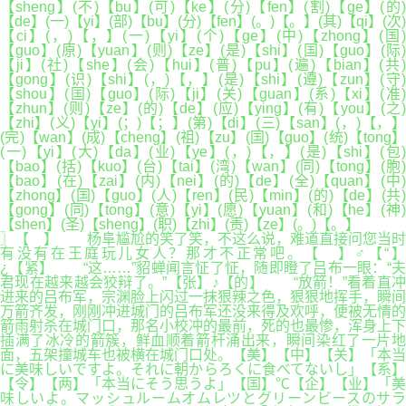
【sheng】(不)【bu】(可)【ke】(分)【fen】(割)【ge】(的)
【de】(一)【yi】(部)【bu】(分)【fen】(。)【。】(其)【qi】(次)
【ci】(，)【，】(一)【yi】(个)【ge】(中)【zhong】(国)
【guo】(原)【yuan】(则)【ze】(是)【shi】(国)【guo】(际)
【ji】(社)【she】(会)【hui】(普)【pu】(遍)【bian】(共)
【gong】(识)【shi】(，)【，】(是)【shi】(遵)【zun】(守)
【shou】(国)【guo】(际)【ji】(关)【guan】(系)【xi】(准)
【zhun】(则)【ze】(的)【de】(应)【ying】(有)【you】(之)
【zhi】(义)【yi】(；)【；】(第)【di】(三)【san】(，)【，】
(完)【wan】(成)【cheng】(祖)【zu】(国)【guo】(统)【tong】
(一)【yi】(大)【da】(业)【ye】(，)【，】(是)【shi】(包)
【bao】(括)【kuo】(台)【tai】(湾)【wan】(同)【tong】(胞)
【bao】(在)【zai】(内)【nei】(的)【de】(全)【quan】(中)
【zhong】(国)【guo】(人)【ren】(民)【min】(的)【de】(共)
【gong】(同)【tong】(意)【yi】(愿)【yuan】(和)【he】(神)
【shen】(圣)【sheng】(职)【zhi】(责)【ze】(。)【。】
〗【 】 杨阜尴尬的笑了笑，不这么说，难道直接问您当时
有没有在王庭玩儿女人？那才不正常吧。【 】♂【“】
¿【紧】 “这……”貂蝉闻言怔了怔，随即瞪了吕布一眼：“夫
君现在越来越会狡辩了。”【张】♪【的】 “放箭！”看着直冲
进来的吕布军，宗渊脸上闪过一抹狠辣之色，狠狠地挥手，瞬间
万箭齐发，刚刚冲进城门的吕布军还没来得及欢呼，便被无情的
箭雨射杀在城门口，那名小校冲的最前，死的也最惨，浑身上下
插满了冰冷的箭簇，鲜血顺着箭杆涌出来，瞬间染红了一片地
面，五架撞城车也被横在城门口处。【美】【中】【关】「本当
に美味しいですよ。それに朝からろくに食べてないし」【系】
【令】【两】「本当にそう思うよ」【国】℃【企】【业】「美
味しいよ。マッシュルームオムレツとグリーンビースのサラ