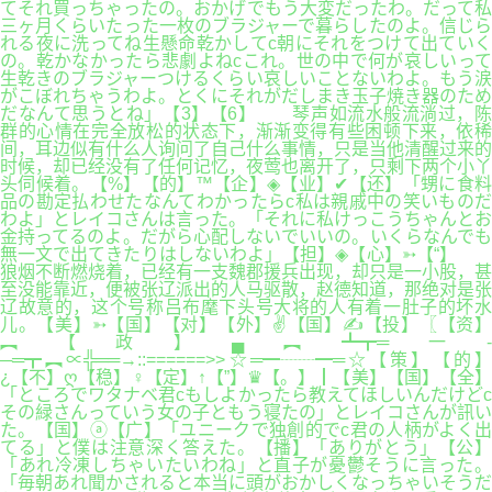
てそれ買っちゃったの。おかげでもう大変だったわ。だって私
三ヶ月くらいたった一枚のブラジャーで暮らしたのよ。信じら
れる夜に洗ってね生懸命乾かしてc朝にそれをつけて出ていく
の。乾かなかったら悲劇よねcこれ。世の中で何が哀しいって
生乾きのブラジャーつけるくらい哀しいことないわよ。もう涙
がこぼれちゃうわよ。とくにそれがだしまき玉子焼き器のため
だなんて思うとね」【3】【6】 琴声如流水般流淌过，陈
群的心情在完全放松的状态下，渐渐变得有些困顿下来，依稀
间，耳边似有什么人询问了自己什么事情，只是当他清醒过来的
时候，却已经没有了任何记忆，夜莺也离开了，只剩下两个小丫
头伺候着。【%】【的】™【企】◈【业】✔【还】「甥に食料
品の勘定払わせたなんてわかったらc私は親戚中の笑いものだ
わよ」とレイコさんは言った。「それに私けっこうちゃんとお
金持ってるのよ。だがら心配しないでいいの。いくらなんでも
無一文で出てきたりはしないわよ」【担】◈【心】➳【“】
狼烟不断燃烧着，已经有一支魏郡援兵出现，却只是一小股，甚
至没能靠近，便被张辽派出的人马驱散，赵德知道，那绝对是张
辽故意的，这个号称吕布麾下头号大将的人有着一肚子的坏水
儿。【美】➳【国】【对】【外】✌【国】✍【投】〖【资】
︻【政】▄︻┻┳═一-
─═┳︻∝╬══→::======>>☆═━┈┈━═☆【策】【的】
¿【不】ღ【稳】♀【定】↑【”】♛【。】┃【美】【国】【全】
「ところでワタナベ君cもしよかったら教えてほしいんだけどc
その緑さんっていう女の子ともう寝たの」とレイコさんが訊い
た。【国】ⓐ【广】「ユニークで独創的でc君の人柄がよく出
てる」と僕は注意深く答えた。【播】「ありがとう」【公】
「あれ冷凍しちゃいたいわね」と直子が憂鬱そうに言った。
「毎朝あれ聞かされると本当に頭がおかしくなっちゃいそうだ