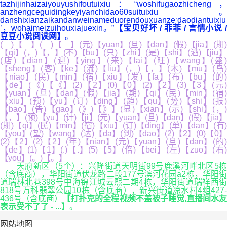
tazhijinhaizaiyouyushifoutuixiu：“woshifugaozhicheng，
anzhengceguidingkeyiyanchidao60suituixiu。
danshixianzaikandanweinameduorendouxuanze‘daodiantuixiu
’，wohaimeizuihouxiajuexin。”
【宝贝好坏 / 菲菲 / 言情小说 
豆豆小说阅读网】
。
( )【 】( )【 】(元)【yuan】(旦)【dan】(假)【jia】(期)
【qi】(，)【，】(不)【bu】(只)【zhi】(是)【shi】(酒)【jiu】
(店)【dian】(迎)【ying】(来)【lai】(旺)【wang】(盛)
【sheng】(客)【ke】(流)【liu】(，)【，】(木)【mu】(鸟)
【niao】(民)【min】(宿)【xiu】(发)【fa】(布)【bu】(的)
【de】(《)【《】(2)【2】(0)【0】(2)【2】(3)【3】(元)
【yuan】(旦)【dan】(假)【jia】(期)【qi】(民)【min】(宿)
【xiu】(预)【yu】(订)【ding】(趋)【qu】(势)【shi】(报)
【bao】(告)【gao】(》)【》】(显)【xian】(示)【shi】(，)
【，】(预)【yu】(计)【ji】(元)【yuan】(旦)【dan】(假)【jia】
(期)【qi】(民)【min】(宿)【xiu】(订)【ding】(单)【dan】(有)
【you】(望)【wang】(达)【da】(到)【dao】(2)【2】(0)【0】
(2)【2】(2)【2】(年)【nian】(元)【yuan】(旦)【dan】(的)
【de】(1)【1】(.)【.】(5)【5】(倍)【bei】(左)【zuo】(右)
【you】(。)【。】
天府新区（5个）：兴隆街道天明街99号鹿溪河畔北区5栋
（含底商），华阳街道伏龙路二段177号滨河花园a2栋，华阳街
道瑞林北巷398号中海锦江城云熙二期4栋，华阳街道瑞祥西街
818号万科翡翠公园10栋（含底商），新兴街道凉水村4组427-
436号（含底商）
【打扑克的全程视频不盖被子睡觉,直播间水
表示受不了了 - ...】
。
网站地图