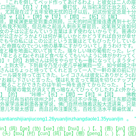
。「これを倒してベッド作ってあげるわよ」と彼女は二人の座
脱口而出。【在】√【电】 要打仗，从当初决定迁治之后，众
，尤其是在过了五年安稳无忧的日子以后，对这份安定总是十分
烟】☣【品】÷【牌】☢【早】☿【期】←【拓】☑【展】 “住
领，夏侯渊更是受到重点照顾，三天的时间里接连遭遇到十七次
吕布我不知晓，但吕布之前派人刺杀无辜官员，这笔账又该如何
女の子は公正なんていう言葉はまず使わないからです。普通の
が公正かどうかよりは何が美しいかとかどうすれば自分が幸せ
でも今の私にはこの公正という言葉はとてもぴったりしている
だ命題なのでcつい他の基準にすがりついてしまうわけです。
c皮と種を地面に吹いて捨てた。瑞々しい味の葡萄だった。レイ
「年とるとねcそれほど食べなくてもいいように体がかわってく
♂【秀】☿【的】お姉さんは何をやらせても一番になってしまうタイ
，上到太守，下到县令乃至小吏几乎被屠戮一空，如今邺城之中
さんはちょっと待っててくれと言って一人で一軒の家の前に行
ニール袋を持って出てきた。レイコさんは彼女にありがとうcお
お越し下さいと言った。僕は礼を言って電話を切りcナップザ
と眠ることができたのは午前一時を過ぎてからだった。【一】
】「部屋の電気が消えて真っ暗なんてびっくりしたわよc外から
】【的】 “咔嚓~”【长】÷【期】━【利】☠【润】 佛教
不过吕布当初在徐州之时，倒是见过不少寺庙，听说江东那边佛
外家学派来刺激各家学说，佛门自然也随着这股大流进来，只是
意儿不是太感冒，而且吕布注重民生，百姓生活水平普遍优渥，
shijianjiucong1.26yuan/jinzhangdaole1.35yuan/jin。”
n】(鸽)【ge】(协)【xie】(会)【hui】(、)【、】(晋)【jin】(阳)
】(头)【tou】(村)【cun】(鸽)【ge】(棚)【peng】(、)【、】(庞)