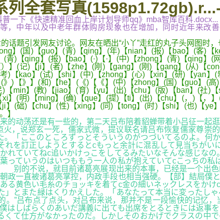
全套写真(1598p1.72gb).r..
gb).r...,科普一下《快速精准回血上岸计划导师qq》mba智库百
，中年以及中老年群体购房现象也在增加，同时近年来改善性需求
的话题引发网友讨论。网友在晒出“小丫”走红的丸子头网图时，也
国)【guo】(青)【qing】(年)【nian】(报)【bao】(客)【ke】(
(青)【qing】(报)【bao】(·)【·】(中)【zhong】(青)【qing】(网
)【）】(记)【ji】(者)【zhe】(刚)【gang】(刚)【gang】(从)【co
(考)【kao】(试)【shi】(中)【zhong】(心)【xin】(研)【yan】
i】(》)【》】(和)【he】(《)【《】(中)【zhong】(国)【guo】(高)【
)【min】(教)【jiao】(育)【yu】(出)【chu】(版)【ban】(社)【
)【xi】(明)【ming】(确)【que】(提)【ti】(出)【chu】(，)【，
【ji】(础)【chu】(性)【xing】(同)【tong】(时)【shi】(也)【y
【。】
来的动荡还是有一些的，第二天吕布陪着貂蝉带着小吕征一起逛
点火，说郑玄一死，儒家式微，提议联名请吕布恢复儒家尊崇的
た。「ここのところずっとそういうのがつづいてるのよ。何か
それを訂正しようとするとcもっと余計に混乱して見当ちがい
かれていてねc追いかけっこをしてるみたいなそんな感じなの
葉っていうのはいつももう一人の私が抱えていてcこっちの私
】 别的不说，就目前诸葛亮展现出来的本事，已经是一个出色
朝政一直被诸葛亮掌控，内政手段也相当强硬。【部】結局僕と
ある黄色い毛糸のチョッキを着てc金の細いネックレスをかけ
た」とまた緑はくりかえした。「あなたって本当に変ったしゃ
的。”吕布点了点头，对吕布来说，那并不是一段愉快的记忆，
僕はしばらくのあいだ講義に出ても出席をとるときには返事を
るくて仕方がなかったのだ。しかしそのおかげでクラスの中で