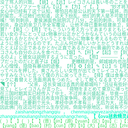
没了骂人的兴致。【姚】¿【远】レイコさんは長い冬のことを
っているソファーをぽん【认】＊【为】イ【，】 “妙才将
女心中已经有了这个认知，哪怕吕布是公认的天下第一猛将，而
的留恋，不过她们也知道，这天下纷乱，他们的男人是不可能甘
嘴！”听到刺杀，夏侯渊面色就阴沉了几分，之前的刺杀，可是
刺杀，身边的亲卫几乎全军覆没，让他不得已重新组建亲卫，
算？”【新】◇【用】でもこういう考え方ってあまりまともじ
若い女の子にとってはc物事が公正かどうかなんていうのは根
になれるかとかcそういうことを中心に物事を考えるものです
ように感じられるのです。たぶん何が美しいかとかどうすれば
たとえば公正であるかとかc正直であるかとかc普遍的である
コさんも自分のぶんを食べた。【烟】↖【杆】✔【起】☏【到】
るのよ」と彼女は説明するように言った。【用】---------
プだったのだcと直子は【烟】 更糟糕的是，邺城城内也出
人心惶惶，隐隐有暴动的迹象。【杆】✪【会】✎【让】♋【用
ってベルを押した。奥さんらしい女性が出てきてレイコさんと
やすみなさいと言って僕の方に戻ってきた。【择】僕は食事の
ックに着替えと洗面用具をつめた。そして眠くなるまでブラ
◥【个】 “父亲，这长安城过去真的是都城吗？”吕征有些好
見て」とレイコさんが言った。「荷物をまとめて東京に帰っち
在三国时期其实已经传入了中土，不过并未兴盛起来，毕竟一旦
教比较兴旺，这些年吕布支持百家争鸣，各派学说在长安乃至吕
不能婚嫁，还要剃个光头，孝经中讲不孝有三，无后为大，还有
因此佛门在这边可没什么生存空间，倒是中原地区，听说有不少
zaishandongzhangqiu，chenmaijiageyezaishangzhang。“x
zhangqiumouliangshishougoushangcheng。
【《ova拯救精灵
( )【 】( )【 】(晋)【jin】(源)【yuan】(区)【qu】(：)【：】
【yang】(堡)【bao】(村)【cun】(李)【li】(大)【da】(志)【zh