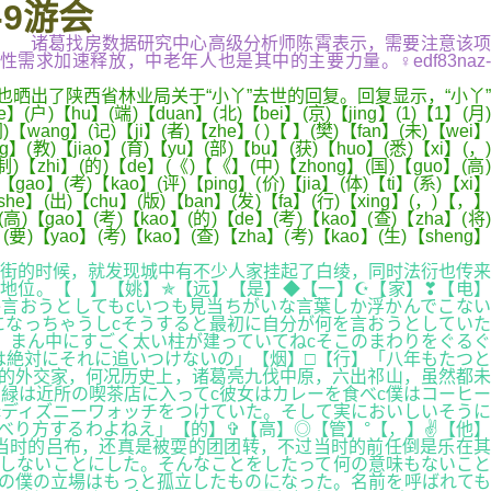
.-9游会
科.docx... 诸葛找房数据研究中心高级分析师陈霄表示，需要注意该项
加速释放，中老年人也是其中的主要力量。♀edf83naz-
晒出了陕西省林业局关于“小丫”去世的回复。回复显示，“小丫”
户)【hu】(端)【duan】(北)【bei】(京)【jing】(1)【1】(月)
)【wang】(记)【ji】(者)【zhe】( )【 】(樊)【fan】(未)【wei】
ng】(教)【jiao】(育)【yu】(部)【bu】(获)【huo】(悉)【xi】(，)
(制)【zhi】(的)【de】(《)【《】(中)【zhong】(国)【guo】(高)
gao】(考)【kao】(评)【ping】(价)【jia】(体)【ti】(系)【xi】
she】(出)【chu】(版)【ban】(发)【fa】(行)【xing】(，)【，】
】(高)【gao】(考)【kao】(的)【de】(考)【kao】(查)【zha】(将)
e】(要)【yao】(考)【kao】(查)【zha】(考)【kao】(生)【sheng】
街的时候，就发现城中有不少人家挂起了白绫，同时法衍也传来
地位。【 】【姚】✯【远】【是】◆【一】☪【家】❣【电】
言おうとしてもcいつも見当ちがいな言葉しか浮かんでこない
になっちゃうしcそうすると最初に自分が何を言おうとしていた
。まん中にすごく太い柱が建っていてねcそこのまわりをぐるぐ
は絶対にそれに追いつけないの」【烟】□【行】「八年もたつと
的外交家，何况历史上，诸葛亮九伐中原，六出祁山，虽然都未
緑は近所の喫茶店に入ってc彼女はカレーを食べc僕はコーヒー
cディズニーワォッチをつけていた。そして実においしいそうに
べり方するわよねえ」【的】✞【高】◎【管】°【，】✌【他】
当时的吕布，还真是被耍的团团转，不过当时的前任倒是乐在其
しないことにした。そんなことをしたって何の意味もないこと
の僕の立場はもっと孤立したものになった。名前を呼ばれても