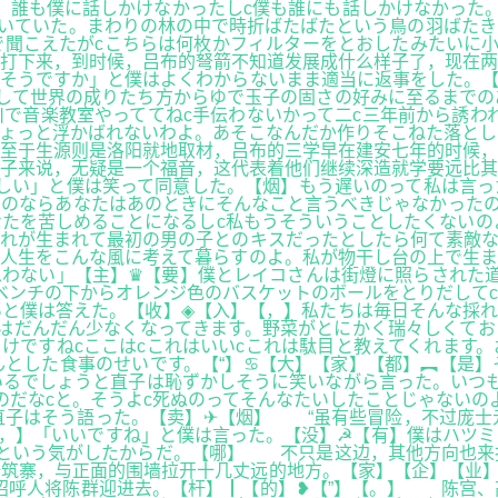
。誰も僕に話しかけなかったしc僕も誰にも話しかけなかった
いていた。まわりの林の中で時折ばたばたという鳥の羽ばたき
聞こえたがcこちらは何枚かフィルターをとおしたみたいに小
打下来，到时候，吕布的弩箭不知道发展成什么样子了，现在两
そうですか」と僕はよくわからないまま適当に返事をした。【
して世界の成りたち方からゆで玉子の固さの好みに至るまでの
で音楽教室やっててねc手伝わないかって二c三年前から誘わ
ちょっと浮かばれないわよ。あそこなんだか作りそこねた落と
至于生源则是洛阳就地取材，吕布的三学早在建安七年的时候，
子来说，无疑是一个福音，这代表着他们继续深造就学要远比其
しい」と僕は笑って同意した。【烟】もう遅いのって私は言っ
のならあなたはあのときにそんなこと言うべきじゃなかったの
苦しめることになるしc私もうそういうことしたくないのよ【企】
これが生まれて最初の男の子とのキスだったとしたら何て素敵
の人生をこんな風に考えて暮らすのよ。私が物干し台の上で生
思わない」【主】♛【要】僕とレイコさんは街燈に照らされた
ベンチの下からオレンジ色のバスケットのボールをとりだして
と僕は答えた。【收】◈【入】【，】私たちは毎日そんな採れ
はだんだん少なくなってきます。野菜がとにかく瑞々しくてお
けですねcここはcこれはいいcこれは駄目と教えてくれます
とした食事のせいです。【“】♋【大】【家】【都】︻【是】
いるでしょうと直子は恥ずかしそうに笑いながら言った。いつ
のだなcと。そうよc死ぬのってそんなたいしたことじゃないの
直子はそう語った。【卖】✈【烟】 “虽有些冒险，不过庞士
【，】「いいですね」と僕は言った。【没】☭【有】僕はハツ
だという気がしたからだ。【哪】 不只是这边，其他方向也来
筑寨，与正面的围墙拉开十几丈远的地方。【家】【企】【业】
招呼人将陈群迎进去。【杆】┃【的】❥【”】【。】 陈宫、