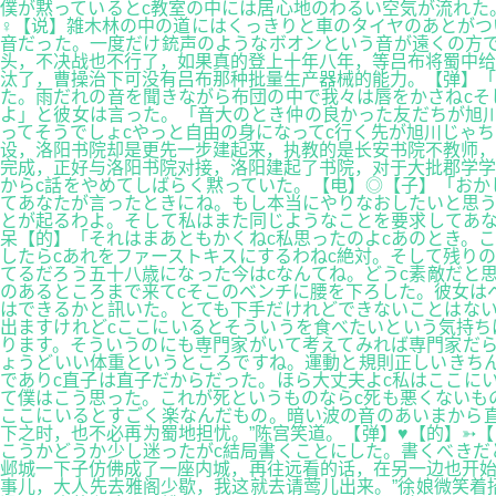
僕が黙っているとc教室の中には居心地のわるい空気が流れた
♀【说】雑木林の中の道にはくっきりと車のタイヤのあとがつ
音だった。一度だけ銃声のようなボオンという音が遠くの方で
头，不决战也不行了，如果真的登上十年八年，等吕布将蜀中给
汰了，曹操治下可没有吕布那种批量生产器械的能力。【弹】「
た。雨だれの音を聞きながら布団の中で我々は唇をかさねcそ
よ」と彼女は言った。「音大のとき仲の良かった友だちが旭川
ってそうでしょcやっと自由の身になってc行く先が旭川じゃ
设，洛阳书院却是更先一步建起来，执教的是长安书院不教师，
完成，正好与洛阳书院对接，洛阳建起了书院，对于大批郡学学
からc話をやめてしばらく黙っていた。【电】◎【子】「おか
てあなたが言ったときにね。もし本当にやりなおしたいと思う
とが起るわよ。そして私はまた同じようなことを要求してあなたを
呆【的】「それはまあともかくねc私思ったのよcあのとき。
したらcあれをファーストキスにするわねc絶対。そして残り
てるだろう五十八歳になった今はcなんてね。どうc素敵だと
のあるところまで来てcそこのベンチに腰を下ろした。彼女は
はできるかと訊いた。とても下手だけれどできないことはない
出ますけれどcここにいるとそういうを食べたいという気持ち
ります。そういうのにも専門家がいて考えてみれば専門家だら
ょうどいい体重というところですね。運動と規則正しいきちん
でありc直子は直子だからだった。ほら大丈夫よc私はここに
て僕はこう思った。これが死というものならc死も悪くないも
ここにいるとすごく楽なんだもの。暗い波の音のあいまから
下之时，也不必再为蜀地担忧。”陈宫笑道。【弹】♥【的】➳
こうかどうか少し迷ったがc結局書くことにした。書くべき
邺城一下子仿佛成了一座内城，再往远看的话，在另一边也开始
事儿，大人先去雅阁少歇，我这就去请莺儿出来。”徐娘微笑着