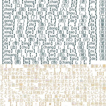
【de】(生)【sheng】(产)【chan】(及)【ji】(进)【jin】(出)
【chu】(口)【kou】(能)【neng】(力)【li】(。)【。】(中)
【zhong】(国)【guo】(加)【jia】(入)【ru】(世)【shi】(贸)
【mao】(组)【zu】(织)【zhi】(后)【hou】(，)【，】(开)
【kai】(启)【qi】(了)【le】(“)【“】(世)【shi】(界)【jie】(工)
【gong】(厂)【chang】(”)【”】(的)【de】(发)【fa】(展)
【zhan】(之)【zhi】(路)【lu】(，)【，】(大)【da】(量)
【liang】(劳)【lao】(动)【dong】(密)【mi】(集)【ji】(型)
【xing】(的)【de】(制)【zhi】(造)【zao】(业)【ye】(向)
【xiang】(珠)【zhu】(三)【san】(角)【jiao】(聚)【ju】(集)
【ji】(，)【，】(数)【shu】(以)【yi】(亿)【yi】(计)【ji】(的)
【de】(零)【ling】(件)【jian】(从)【cong】(这)【zhe】(里)
【li】(出)【chu】(厂)【chang】(，)【，】(或)【huo】(经)
【jing】(由)【you】(这)【zhe】(里)【li】(组)【zu】(装)
【zhuang】(，)【，】(而)【er】(后)【hou】(被)【bei】(运)
【yun】(往)【wang】(全)【quan】(球)【qiu】(的)【de】(消)
【xiao】(费)【fei】(市)【shi】(场)【chang】(。)【。】
☑【 】 “继续盯着。”蔡瑁点了点头：“我总觉得，蒯家人最
近有些不老实，你且下去吧。”【 】「変じゃないよ。レイコ
さんのかわりに僕が抱きしめてあげたいと思うだけど」【但】
【其】雑木林の中の道にはくっきりと車のタイヤのあとがつい
ていた。まわりの林の中で時折ばたばたという鳥の羽ばたきの
ような音が聞こえた。部分的に拡大されたように妙に鮮明な音
だった。一度だけ銃声のようなボオンという音が遠くの方で聞
こえたがcこちらは何枚かフィルターをとおしたみたいに小さ
くくぐもった音だった。【实】直子は死にc緑は残っているの
だ。直子は白い灰になりc緑は生身の人間として残っているの
だ。【，】◎【在】↑【还】✘【没】 有时候，吕布想想也