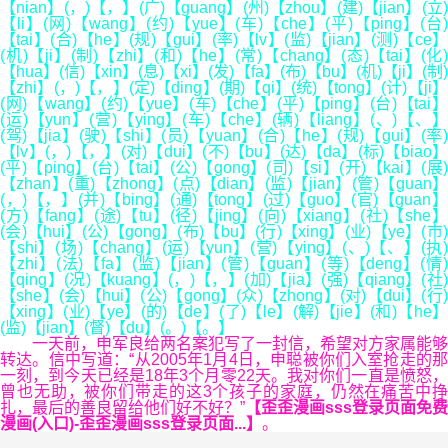
【nian】(，)【，】(广)【guang】(州)【zhou】(建)【jian】(立)
【li】(网)【wang】(约)【yue】(车)【che】(平)【ping】(台)
【tai】(合)【he】(规)【gui】(率)【lv】(监)【jian】(测)【ce】
(机)【ji】(制)【zhi】(和)【he】(常)【chang】(态)【tai】(化)
【hua】(信)【xin】(息)【xi】(发)【fa】(布)【bu】(机)【ji】(制)
【zhi】(，)【，】(定)【ding】(期)【qi】(统)【tong】(计)【ji】
(网)【wang】(约)【yue】(车)【che】(平)【ping】(台)【tai】
(运)【yun】(营)【ying】(车)【che】(辆)【liang】(、)【、】
(驾)【jia】(驶)【shi】(员)【yuan】(合)【he】(规)【gui】(率)
【lv】(，)【，】(对)【dui】(不)【bu】(达)【da】(标)【biao】
(平)【ping】(台)【tai】(公)【gong】(司)【si】(开)【kai】(展)
【zhan】(重)【zhong】(点)【dian】(监)【jian】(管)【guan】
(，)【，】(并)【bing】(通)【tong】(过)【guo】(官)【guan】
(方)【fang】(途)【tu】(径)【jing】(向)【xiang】(社)【she】
(会)【hui】(公)【gong】(布)【bu】(行)【xing】(业)【ye】(市)
【shi】(场)【chang】(运)【yun】(营)【ying】(、)【、】(执)
【zhi】(法)【fa】(监)【jian】(管)【guan】(等)【deng】(情)
【qing】(况)【kuang】(，)【，】(加)【jia】(强)【qiang】(社)
【she】(会)【hui】(公)【gong】(众)【zhong】(对)【dui】(行)
【xing】(业)【ye】(的)【de】(了)【le】(解)【jie】(和)【he】
(监)【jian】(督)【du】(。)【。】
一天前，申军良给两名案犯写了一封信，希望对方家属能够
转达。信中写道：“从2005年1月4日，申聪被你们入室抢走的那
一刻，到今天已经是18年3个月零22天。我对你们一直是愤怒，
曾也无助，被你们带走的这3个孩子的家庭，仍然在痛苦中挣
扎，最后的善良留给他们好不好？”
【歪歪漫画sss登录页面免费
漫画(入口)-歪歪漫画sss登录页面...】
。