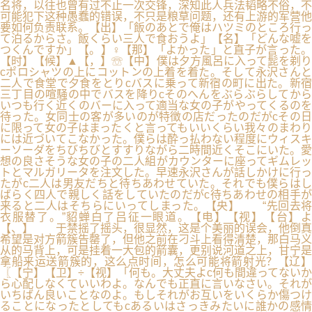
名将，以往也曾有过不止一次交锋，深知此人兵法韬略不俗，不
可能犯下这种愚蠢的错误，不只是粮草问题，还有上游的军营他
要如何负责联系。【出】「飯のあとで俺はハツミのところ行っ
て泊るからさ。飯くらい三人で食おうよ」【名】「どんな嘘を
つくんですか」【。】♀【那】「よかった」と直子が言った。
【时】【候】▲【，】☏【中】僕は夕方風呂に入って髭を剃り
cポロシャツの上にコットンの上着を着た。そして永沢さんと
二人で食堂で夕食をとりcバスに乗って新宿の町に出た。新宿
三丁目の喧騒の中でバスを降りcそのへんをぶらぶらしてから
いつも行く近くのバーに入って適当な女の子がやってくるのを
待った。女同士の客が多いのが特徴の店だったのだがcその日
に限って女の子はまったくと言ってもいいくらい我々のまわり
には近づいてこなかった。僕らは酔っ払わない程度にウィスキ
ーソーダをちびちびとすすりながら二時間近くそこにいた。愛
想の良さそうな女の子の二人組がカウンターに座ってギムレッ
トとマルガリータを注文した。早速永沢さんが話しかけに行っ
たがc二人は男友だちと待ちあわせていた。それでも僕らはし
ばらく四人で親しく話をしていたのだがc待ちあわせの相手が
来ると二人はそちらにいってしまった。【央】 “先回去将
衣服替了。”貂蝉白了吕征一眼道。【电】【视】【台】よ
【、】 于禁摇了摇头，很显然，这是个美丽的误会，他倒真
希望是对方箭簇告罄了，但他之前在刁斗上看得清楚，那白马义
从的马背上，可是挂着一大包的箭囊，更别说河道之上，甘宁是
拿船来运送箭簇的，这么点时间，怎么可能将箭射光？【辽】
〖【宁】【卫】÷【视】「何も。大丈夫よc何も間違ってないか
ら心配しなくていいわよ。なんでも正直に言いなさい。それが
いちばん良いことなのよ。もしそれがお互いをいくらか傷つけ
ることになったとしてもcあるいはさっきみたいに誰かの感情