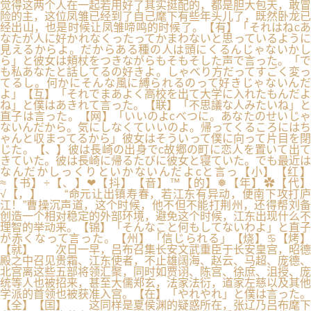
觉得这两个人在一起若用好了其实挺配的，都是胆大包天，敢冒
险的主，这位凤雏已经到了自己麾下有些年头儿了，既然卧龙已
经出山，也是时候让凤雏啼鸣的时候了。【有】「それはねcあ
なたが人に好かれなくったってかまわないと思っているように
見えるからよ。だからある種の人は頭にくるんじゃないかし
ら」と彼女は頬杖をつきながらもそもそした声で言った。「で
も私あなたと話してるの好きよ。しゃべり方だってすごく変っ
てるし。何かにそんな風に縛られるのって好きじゃないんだ
よ」【互】「それでまあよく高校を出て大学に入れたもんだよ
ね」と僕はあきれて言った。【联】「不思議な人みたいね」と
直子は言った。【网】「いいのよcべつに。あなたのせいじゃ
ないんだから。気にしなくていいのよ。帰ってくるころにはち
ゃんと収まってるから」彼女はそういって僕に向って片目を閉
じた。【、】彼は長崎の出身でc故郷の町に恋人を置いて出て
きていた。彼は長崎に帰るたびに彼女と寝ていた。でも最近は
なんだかしっくりといかないんだよcと言っ【小】【红】
≈【书】÷【、】❤【抖】【音】™【的】❅【年】✿【代】
√【，】 “命元让出镇寿春，若江东有异动，便南下攻打庐
江！”曹操沉声道，这个时候，他不但不能打荆州，还得帮刘备
创造一个相对稳定的外部环境，避免这个时候，江东出现什么不
理智的举动来。【锦】「そんなこと何もしてないわよ」と直子
が赤くなって言った。【州】「信じられる」【烧】♋【烤】
【就】 次日一早，吕布召集长安文武重臣于长安皇宫，昭德
殿之中召见贵霜、江东使者，不止雄阔海、赵云、马超、庞德、
北宫离这些五部将领汇聚，同时如贾诩、陈宫、徐庶、沮授、庞
统等人也被招来，甚至大儒郑玄，法家法衍，道家左慈以及其他
学派的首领也被获准入宫。【在】「やれやれ」と僕は言った。
【全】【国】 这同样是夏侯渊的疑惑所在，张辽乃吕布麾下