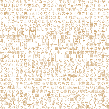
をたかぶらせることになったとしても長い目で見ればそれがい
ちばん良いやり方なの。あなたが真剣に直子を回復させたいと
望んでいるならcそうしなさい。最初にも言ったようにcあの子
を助けたいと思うんじゃなくてcあの子を回復させることによ
って自分も回復したいと望むのよ。それがここのやり方だか
ら。だからつまりcあなたもいろんなことを正直にしゃべるよ
うにしなくちゃいけないわけcここではcだって外の世界ではみ
んなが何もかも正直にしゃべってるわけではないでしょう」
【、】ღ【湖】【南】 霹雳车命中低，弓箭又没人家厉害，
哪怕这些曹军都是身经百战的曹军精锐，光挨打不能还手的战
斗，也是越打越憋屈。【卫】▽【视】◈【等】♥【关】【于】
☆【烧】↑【烤】 伏完身子一颤，匍匐在地，不敢多言，却
也没有反对，在大多数人心中，曹操把持朝政，挟天子以令诸侯
是不争的事实，甚至在许多人心中，对曹操的恨意犹胜吕布。
【的】そ【专】☭【题】☼【节】┃【目】【都】「豊島区北大
塚きたおおつかなんて学校中探したって私くらいしかいやしな
いわよ。おまけに親の職業欄にはこうあるのc〈書店経営〉っ
てね。おかげてクラスのみんなは私のことすごく珍しがってく
れたわ。好きな本がすきなだけ読めていいわねえって。冗談じ
ゃないわよ。みんなが考えてるのは紀伊国屋みたいな大型書店
なのよ。あの人たち本屋っていうとああいうのしか想像できな
いのね。でもねc実物たるや惨めなものよ。小林書店。気の毒
な小林書店。がらがらと戸をあけると目の前にずらりと雑誌が
並んでいるの。一番堅実けんじつに売れるのが婦人雑誌c新し
い性の技巧図解入り四十八手のとじこみ付録のツイてるや強。
近所の奥さんがそういうの買ってってc台所のテーブルに座っ
て熟読してc御主人が帰ってきたらちょっとためしてみるの
ね。あれけっこうすごいのよね。まったく世間の奥さんって何