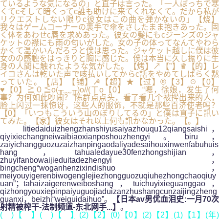
ているような気になるの」と直子は言った。「一人ぼっちで寒
くてcそして暗くってc誰も助けに来てくれなくて。だから私が
リクエストしない限りc彼女はこの曲を弾かないの」【烧】
我々はゲームコーナーの裏手で傘をさしたまま抱きあった。固
く体をあわせc唇を求めあった。彼女の髪にもcジーンズのジャ
ケットの襟にも雨の匂いがした。女の子の体ってなんてやわら
かくて温かいんだろうと僕は思った。ジャケット越しに僕は彼
女のの感触をはっきりと胸に感じた。僕は本当に久し振りに生
身の人間に触れたような気がした。【烤】↗【”】♛【的】レ
イコさんは乾いた声で咳払いしてからc話をやめてしばらく黙
っていた。【店】【铺】☭【超】★【过】®【3】☉【0】
♥【0】≧０≦o(╥﹏╥)o//(ㄒo【0】 “嗯，徐娘，发生了何
事？为何如此吵闹？”陈群点点头，看了看几个被撵出来的人，
脸上闪过一抹惊讶，这些人的服饰，不就是那些百济使者吗？
【0】「いつもこういう山のぼりしてるの」と僕は直子に訊い
てみた。【家】彼女はそれ以上何も訊かなかった。【。】
litiedaiduizhengzhanshiyusaiyazhouqu12qiangsaishi，
qiyixiechangneiwaibiaoxianposhouzhengyi。biru，
zaiyichangguozuzaizhanpingaodaliyadesaihouxinwenfabuhuis
hang，tahualedayue30fenzhongshijian，
zhuyifanbowaijieduitadezhengyi，
bingcheng“woganhenzixindishuo，
meiyouyigerenbiwogenglejiezhongguozuqiuhezhongchaoqiuy
uan”；tahaizaigerenweiboshang，tuichuyixieguanggao，
qizhongyouxiepinpaiyuguojiaduizanzhushangcunzaijingzheng
guanxi，beizhi“weiguidaihuo”。
【日本av男优血泪史:一月70
射精被榨干-法制频道-东北网手...】
。
( )【 】( )【 】(2)【2】(0)【0】(2)【2】(1)【1】(年)