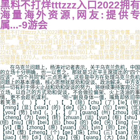
黑料不打烊tttzzz入口2022拥有
海量海外资源,网友:提供专
属...-9游会
黑料不打烊tttzzz入口2022拥有海量海外资源,网友:提供专属...,精
品国产偷窥一区二区,久久综合亚洲鲁鲁五月天,自拍偷自
拍... 截至2022年8月16日24时，全省现有确诊病例20例，累
计治愈出院病例2219例，累计死亡病例2例，累计报告确诊病例
2241例。累计追踪到密切接触者87601人，尚在医学观察的密
切接触者1970人。echw7x-wlhsbjspl10-中国联通原总经理李国
华被开除党籍
在乌克兰问题上，杨涛对记者表示，关于乌克兰危机，中国
的立场十分明确，也一以贯之，那就是习近平主席提出的“四个
应该”，“四个共同”和“三点思考”。这些是中方在处理乌克兰危机
问题上的基本遵循，核心思想就是劝和促谈、政治解决。中方支
持一切有利于停火止战和劝和促谈的努力，将继续秉持客观公正
立场，以自己的方式劝和促谈，不会做拉偏架、火上浇油的事
情，更不会趁机谋利。 “呃~”蒯良身体一僵，嘴角却依旧带
着笑意。( )【 】( )【 】(除)【chu】(了)【le】(明)
【ming】(显)【xian】(的)【de】(区)【qu】(位)【wei】(优)
【you】(势)【shi】(，)【，】(广)【guang】(州)【zhou】(成)
【cheng】(为)【wei】(转)【zhuan】(运)【yun】(枢)【shu】
(纽)【niu】(背)【bei】(后)【hou】(的)【de】(另)【ling】(一)
【yi】(重)【zhong】(原)【yuan】(因)【yin】(则)【ze】(是)
【shi】(整)【zheng】(个)【ge】(珠)【zhu】(三)【san】(角)
【jiao】(地)【di】(区)【qu】(强)【qiang】(大)【da】(的)