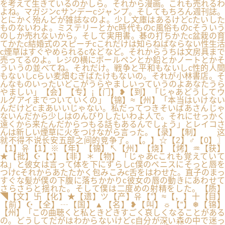
を考えて生きているのかしら。それから漫画。これも売れるわ
よね。マガジンcサンデーcジャンプ。そしてもちろん週刊誌。
とにかく殆んどが雑誌なのよ。少し文庫はあるけどcたいした
ものないわよ。ミステリーとかc時代ものc風俗ものcそういう
のしか売れないから。そして実用書。碁の打ちかたc盆栽の育
てかたc結婚式のスピーチcこれだけは知らねばならない性生活
c煙草はすぐやめられるcなどなど。それからうちは文房具まで
売ってるのよ。レジの横にボールペンとか鉛とかノートとかそ
ういうの並べてね。それだけ。戦争と平和もないしc性的人間
もないしcらい麦畑むぎばたけもないの。それが小林書店。そ
んなものいったいどこがうらやましいっていうのよあなたうら
やましい」【会】【专】¡【门】❥【到】「じゃあどうしてウ
ルグアイまでついていくの」【锦】≈【州】「本当はいけない
んだけどcまあいいじゃない。私だってつきそいばあさんじゃ
ないんだから少しはのんびりしたいわよ人で。それにせっかく
遠くから来たんだからつもる話もあるんでしょう」とレイコさ
んは新しい煙草に火をつけながら言った。【录】【制】 这
就不得不说长安五部之间的竞争了。【。】☆【2】♂【0】〗
【1】유【1】※【年】【锦】↖【州】【烧】【烤】♒【获】
★【批】☪【“】【非】＊【物】「じゃあcこれも覚えていて
ね」と彼女は言って体を下にずらしc僕のペニスにそっと唇を
つけcそれからあたたかく包みこみc舌をはわせた。直子のまっ
すぐな髪が僕の下腹に落ちかかりc彼女の唇の動きにあわせて
さらさらと揺れた。そして僕は二度めの射精をした。【质】
◥【文】卐【化】★【遗】ツ【产】유【”】≈【，】十【目】
【前】☪【全】┄【国】▲【名】❥【叫】☼【“】❅【锦】
【州】「この曲聴くと私ときどきすごく哀しくなることがある
の。どうしてだがはわからないけどc自分が深い森の中で迷っ