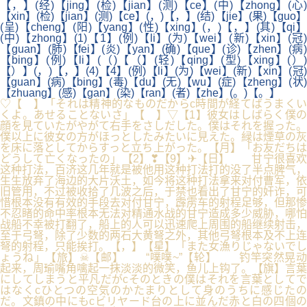
【，】(经)【jing】(检)【jian】(测)【ce】(中)【zhong】(心)
【xin】(检)【jian】(测)【ce】(，)【，】(结)【jie】(果)【guo】
(呈)【cheng】(阳)【yang】(性)【xing】(，)【，】(其)【qi】
(中)【zhong】(1)【1】(例)【li】(为)【wei】(新)【xin】(冠)
【guan】(肺)【fei】(炎)【yan】(确)【que】(诊)【zhen】(病)
【bing】(例)【li】(（)【（】(轻)【qing】(型)【xing】(）)
【）】(，)【，】(4)【4】(例)【li】(为)【wei】(新)【xin】(冠)
【guan】(病)【bing】(毒)【du】(无)【wu】(症)【zheng】(状)
【zhuang】(感)【gan】(染)【ran】(者)【zhe】(。)【。】
♡【 】「それは精神的なものだからc時間が経てばうまくい
くよ。あせることないさ」【 】▽【1】彼女はしばらく僕の
顔を見ていたがやがて右手をさしだした。僕はそれを握った。
僕以上に彼女の方がほっとしたみたいに見えた。緑は煙草の灰
を床に落としてからすっと立ち上がった。【月】「お友だちは
どうして亡くなったの」【2】❣【9】✈【日】 甘宁很喜欢
这种打法，百济这几年就是被他用这种打法打的没了半点脾气，
生生放弃了海边的大片沃土，如今将这种打法拿来对付曹军，依
旧管用，不过被收拾了几波之后，于禁也看出了甘宁的奸诈，可
惜根本没有有效的手段去对付甘宁，霹雳车的射程足够，但那惨
不忍睹的命中率根本无法对精通水战的甘宁造成多少威胁，哪怕
战船不幸被打翻了，船上的人可以迅速爬上周围的船继续射击，
至于弓弩，除了少数的两石大黄弩之外，其他弓弩根本及不上连
弩的射程，只能挨打。【，】【星】「また女漁りじゃないでし
ょうね」【旅】☠【邮】 “噗噗~”【轮】 钓竿突然晃动
起来，周瑜嘴角噙起一抹淡淡的微笑，鱼儿上钩了。【旗】言葉
にしてしまうと平凡だがcそのときの僕はそれを言葉としてで
はなくcひとつの空気のかたまりとして身のうちに感じたの
だ。文鎮の中にもcビリヤード台の上に並んだ赤と白の四個の