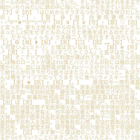
ボールの中にも死は存在していた。そして我々はそれをまるで
細かいちりみたいに肺の中に吸いこみながら生きているのだ。
【下】✞【的】「はじめからそうするつもりで僕を呼びだした
の」【“】↓【鼓】✪【浪】你要唔要啊∩¤々
♀♂^ǒ^*★*^ǒ^*☆*^ǒ^*【屿】♛【”】♛【号】♀【靠】♡【泊】
と言った。家も土地も昔からのももだしc子供もみんなしてし
まったしc何をせずとものんびりと老後を送れるのだと言っ
た。だからしょっちょう夫婦二人で旅行をするのだcと。
【上】✪【海】❥【吴】♀【淞】【口】°【国】︻【际】「すご
く可愛いよcミドリ」と僕は言いなおした。【邮】❅【轮】
↗【港】☿【，】「ええcすごくたくさん」と直子は言った。
【结】そこでドアが開いて料理が運ばれてきた。永沢さんの前
には鴨のローストが運ばれc僕とハツミさんの前には鱸の皿が
置かれた。皿には温野菜が盛られcソースがかけられた。そし
て給仕人が引き下がりc我々はまた三人きりになった。永沢さ
んは鴨をナイフで切ってうまそうに食べcウィスキーを飲ん
だ。【束】♚【航】◐【程】【，】 蔡瑁如今一想到诸葛
亮，就恨不得割掉对方那根烂舌头，原本占据着绝对的优势，就
在这么不到一年的时间里，硬生生被诸葛亮那根三寸不烂之舌，
游说各郡，将襄阳给彻底孤立，成了一座名副其实的孤城。
【出】ぱ【发】 阳平关，算是汉中北面门户，作为阳平关守
将，杨任也被这帮子羌民弄得火大，但张鲁明令不得对百姓动刀
兵，杨任便是心里有火，也不得不压着火气，作为张鲁手下第一
大将，他倒宁愿率兵去武关跟那郝昭真刀真枪干一场，只可惜，
虽然眼下吕布入主洛阳，让张鲁有些心慌，却没打算再出兵去招
惹吕布，杨任堂堂大将，镇守要隘，却也只能在这里干些调解民
生的活。【运】「まず第一に僕は君のことを友だちだと思って
るからcそういうことにまきこみたくないんだよ。そういう性