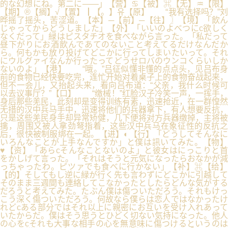
的な幻想にね。第二に――」【营】♋【被】⌘【无】♒【限】
【期】®【搁】√【置】┃【。】유【原】 “我有选择吗？”刘
晔摇了摇头，苦涩道。【本】─【前】─【往】〗【境】「飲ん
じゃってからどうしました」【外】「いいのよべつにc欲しく
なくだって」緑はピスタチオを食べながら言った。「私だって
昼下がりにお酒飲んであてのないこと考えてるだけなんだか
ら。何もかも放り投げてどこかに行ってしまいたいって。それ
にウルグァイなんか行ったってどうせロバのウンコくらいしか
ないのよ」【港】 “哦。”吕征似懂非懂的点点头，见吕布身
前的食物已经快要吃完，连忙开始对着桌子上的食物奋战起来，
但不一会儿，又抬起头来，看向吕布道：“父亲，我什么时候可
以去议事厅？”【口】 “缴械！”红脸汉子冷笑一声，一挥手，
身后那些羌民，此刻却是变得训练有素，迅速抢近，在一群惶然
无措的汉中兵马手中，迅速将他们的兵器拿下，有人想要反抗，
只是这些羌民身手却异常矫健，几下便将对方兵器缴掉，主将被
擒，周围又被人拿劲弩指着，这些汉中兵马在象征性的反抗之
后，很快被制服绑在一起。【进】◐【行】「どうしてそんなに
いろんなことが上手なんですか」と僕は訊いてみた。【物】
♥【资】「あらcそんなことないのよ」と彼女はにっこりと首
をかしげて言った。「それはそうと元気になったらおなかが減
っちゃったわ。ピツァでも食べに行かない」【补】⌘【给】
【的】そしてもし逆に緑が行く先も言わずにどこかに引越して
そのまま三週間も連絡してこなかったとしたらどんな気がする
だろうと考えてみた。たぶん僕は傷ついただろう。それもけっ
こう深く傷ついただろう。何故なら僕らは恋人ではなかったけ
れどcある部分ではそれ以上に親密にお互いを受け入れあって
いたからだ。僕はそう思うとひどく切ない気持になった。他人
の心をcそれも大事な相手の心を無意味に傷つけるというのは