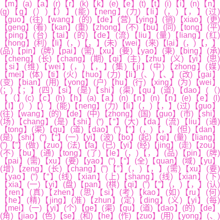
【m】(a)【a】(r)【r】(k)【k】(e)【e】(t)【t】(i)【i】(n)【n】
(g)【g】(）)【）】(能)【neng】(力)【li】(，)【，】(过)
【guo】(往)【wang】(的)【de】(营)【ying】(销)【xiao】(更)
【geng】(看)【kan】(重)【zhong】(不)【bu】(同)【tong】(平)
【ping】(台)【tai】(的)【de】(流)【liu】(量)【liang】(红)
【hong】(利)【li】(，)【，】(未)【wei】(来)【lai】(，)【，】
(品)【pin】(牌)【pai】(需)【xu】(要)【yao】(秉)【bing】(承)
【cheng】(长)【chang】(期)【qi】(主)【zhu】(义)【yi】(思)
【si】(维)【wei】(，)【，】(集)【ji】(中)【zhong】(媒)
【mei】(体)【ti】(火)【huo】(力)【li】(、)【、】(改)【gai】
(变)【bian】(用)【yong】(户)【hu】(行)【xing】(为)【wei】
(；)【；】(四)【si】(是)【shi】(渠)【qu】(道)【dao】(（)
【（】(c)【c】(h)【h】(a)【a】(n)【n】(n)【n】(e)【e】(l)
【l】(）)【）】(能)【neng】(力)【li】(，)【，】(过)【guo】
(往)【wang】(的)【de】(中)【zhong】(国)【guo】(市)【shi】
(场)【chang】(是)【shi】(“)【“】(大)【da】(流)【liu】(通)
【tong】(渠)【qu】(道)【dao】(”)【”】(，)【，】(但)【dan】
(是)【shi】(“)【“】(一)【yi】(波)【bo】(起)【qi】(量)【liang】
(”)【”】(做)【zuo】(法)【fa】(已)【yi】(经)【jing】(走)【zou】
(不)【bu】(通)【tong】(了)【le】(，)【，】(品)【pin】(牌)
【pai】(需)【xu】(要)【yao】(“)【“】(全)【quan】(域)【yu】
(增)【zeng】(长)【chang】(”)【”】(，)【，】(需)【xu】(要)
【yao】(“)【“】(线)【xian】(上)【shang】(线)【xian】(下)
【xia】(一)【yi】(盘)【pan】(棋)【qi】(”)【”】(，)【，】(认)
【ren】(真)【zhen】(思)【si】(考)【kao】(如)【ru】(何)
【he】(精)【jing】(准)【zhun】(定)【ding】(义)【yi】(每)
【mei】(一)【yi】(个)【ge】(渠)【qu】(道)【dao】(的)【de】
(角)【jiao】(色)【se】(和)【he】(作)【zuo】(用)【yong】(、)