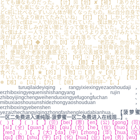
とても嫌なものだった。【计】☒【划】✘【被】「ありがと
う。とても楽になったような気がするわ。まだ少しだるいけれ
どc前に比べるとずいぶん体が軽くなったもの。私c自分自身で
思っているより疲れてたみたいね」【打】【乱】しかしやがて
潮は引きc僕は一人で砂浜に残されていた。僕は無力でcどこに
も行けずc哀しみが深い闇となって僕を包んでいた。そんなと
きc僕はよく一人で泣いた。泣くというよりまるで汗みたいに
涙がぼろぼろとひとりでにこぼれ落ちてくるのだ。【，】
【船】八【上】◆【6】®【8】ツ【0】 “老匹夫，你也有今
天！”高顺平日里冷漠的脸上，此刻闪过一抹刻骨的仇恨，当
初，便是这个老家伙蛊惑主公，令主公丢城失地，差点身死徐
州，近一年的亡命生涯。【名】【中】ⓐ【外】接だとかね。女
の子口説くのと変わりゃしない」【籍】❣【船】直子はくすく
す笑って本を置いた。そして我々は雨の音を聴きながら葡萄を
食べた。【员】★【的】│【物】□【资】☣【供】┆【应】
「いいわよcなんでもc思ったとおり言ってみて」【也】
❅【难】☼【以】↓【为】〖【继】 “砰砰砰~”【。】
turuqilaideyiqing，rangyixiexingyezaoshoudaji，
erzhiboxingyequenishishangyang。rujin，
zhiboyijingchengweihenduoxingyefugongfuchan、
mibuxiaoshousunshidezhongyaoshouduan，
erzhiboxingyebenshen，
yezaizhechangyiqingzhongfashenglejudabianhua。
【菠萝
一区二免费进入清纯版-菠萝蜜一区二免费进入在线观...】
。
( )【 】( )【 】(贝)【bei】(恩)【en】(公)【gong】(司)
【si】(全)【quan】(球)【qiu】(合)【he】(伙)【huo】(人)
【ren】(、)【、】(大)【da】(中)【zhong】(华)【hua】(区)
【qu】(数)【shu】(字)【zi】(化)【hua】(业)【ye】(务)【wu】