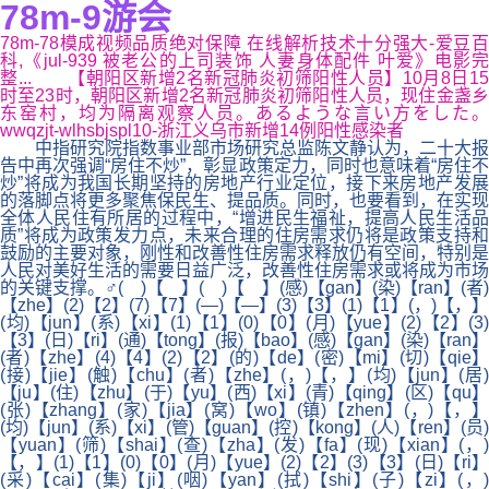
78m-9游会
78m-78模成视频品质绝对保障 在线解析技术十分强大-爱豆百
科,《jul-939 被老公的上司装饰 人妻身体配件 叶爱》电影完
整... 【朝阳区新增2名新冠肺炎初筛阳性人员】10月8日15
时至23时，朝阳区新增2名新冠肺炎初筛阳性人员，现住金盏乡
东窑村，均为隔离观察人员。あるような言い方をした。
wwqzjt-wlhsbjspl10-浙江义乌市新增14例阳性感染者
中指研究院指数事业部市场研究总监陈文静认为，二十大报
告中再次强调“房住不炒”，彰显政策定力，同时也意味着“房住不
炒”将成为我国长期坚持的房地产行业定位，接下来房地产发展
的落脚点将更多聚焦保民生、提品质。同时，也要看到，在实现
全体人民住有所居的过程中，“增进民生福祉，提高人民生活品
质”将成为政策发力点，未来合理的住房需求仍将是政策支持和
鼓励的主要对象，刚性和改善性住房需求释放仍有空间，特别是
人民对美好生活的需要日益广泛，改善性住房需求或将成为市场
的关键支撑。♂( )【 】( )【 】(感)【gan】(染)【ran】(者)
【zhe】(2)【2】(7)【7】(—)【—】(3)【3】(1)【1】(，)【，】
(均)【jun】(系)【xi】(1)【1】(0)【0】(月)【yue】(2)【2】(3)
【3】(日)【ri】(通)【tong】(报)【bao】(感)【gan】(染)【ran】
(者)【zhe】(4)【4】(2)【2】(的)【de】(密)【mi】(切)【qie】
(接)【jie】(触)【chu】(者)【zhe】(，)【，】(均)【jun】(居)
【ju】(住)【zhu】(于)【yu】(西)【xi】(青)【qing】(区)【qu】
(张)【zhang】(家)【jia】(窝)【wo】(镇)【zhen】(，)【，】
(均)【jun】(系)【xi】(管)【guan】(控)【kong】(人)【ren】(员)
【yuan】(筛)【shai】(查)【zha】(发)【fa】(现)【xian】(，)
【，】(1)【1】(0)【0】(月)【yue】(2)【2】(3)【3】(日)【ri】
(采)【cai】(集)【ji】(咽)【yan】(拭)【shi】(子)【zi】(，)