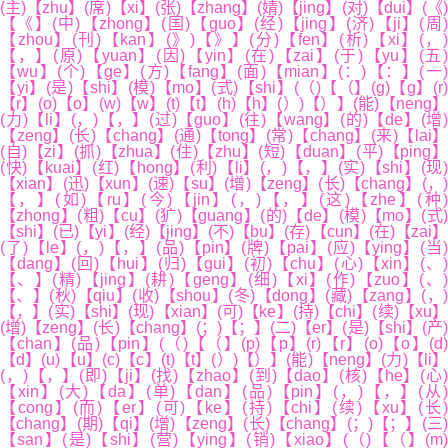
(主)【zhu】(席)【xi】(张)【zhang】(婧)【jing】(对)【dui】(《)
【《】(中)【zhong】(国)【guo】(经)【jing】(济)【ji】(周)
【zhou】(刊)【kan】(》)【》】(分)【fen】(析)【xi】(，)
【，】(原)【yuan】(因)【yin】(在)【zai】(于)【yu】(五)
【wu】(个)【ge】(方)【fang】(面)【mian】(：)【：】(一)
【yi】(是)【shi】(模)【mo】(式)【shi】(（)【（】(g)【g】(r)
【r】(o)【o】(w)【w】(t)【t】(h)【h】(）)【）】(能)【neng】
(力)【li】(，)【，】(过)【guo】(往)【wang】(的)【de】(增)
【zeng】(长)【chang】(通)【tong】(常)【chang】(来)【lai】
(自)【zi】(抓)【zhua】(住)【zhu】(短)【duan】(平)【ping】
(快)【kuai】(红)【hong】(利)【li】(，)【，】(实)【shi】(现)
【xian】(迅)【xun】(速)【su】(增)【zeng】(长)【chang】(，)
【，】(如)【ru】(今)【jin】(，)【，】(这)【zhe】(种)
【zhong】(粗)【cu】(犷)【guang】(的)【de】(模)【mo】(式)
【shi】(已)【yi】(经)【jing】(不)【bu】(存)【cun】(在)【zai】
(了)【le】(，)【，】(品)【pin】(牌)【pai】(应)【ying】(当)
【dang】(回)【hui】(归)【gui】(初)【chu】(心)【xin】(、)
【、】(精)【jing】(耕)【geng】(细)【xi】(作)【zuo】(、)
【、】(秋)【qiu】(收)【shou】(冬)【dong】(藏)【zang】(，)
【，】(实)【shi】(现)【xian】(可)【ke】(持)【chi】(续)【xu】
(增)【zeng】(长)【chang】(；)【；】(二)【er】(是)【shi】(产)
【chan】(品)【pin】(（)【（】(p)【p】(r)【r】(o)【o】(d)
【d】(u)【u】(c)【c】(t)【t】(）)【）】(能)【neng】(力)【li】
(，)【，】(即)【ji】(找)【zhao】(到)【dao】(核)【he】(心)
【xin】(大)【da】(单)【dan】(品)【pin】(，)【，】(从)
【cong】(而)【er】(可)【ke】(持)【chi】(续)【xu】(长)
【chang】(期)【qi】(增)【zeng】(长)【chang】(；)【；】(三)
【san】(是)【shi】(营)【ying】(销)【xiao】(（)【（】(m)