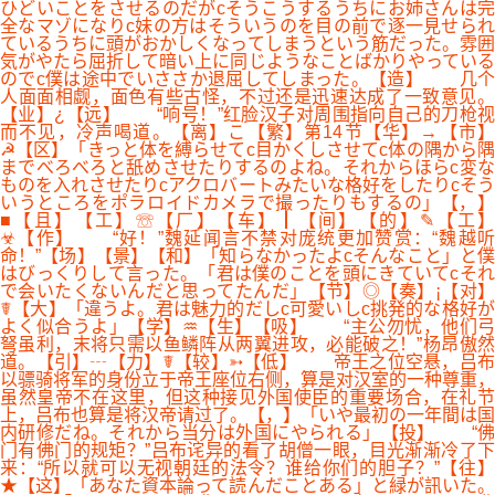
ひどいことをさせるのだがcそうこうするうちにお姉さんは完
全なマゾになりc妹の方はそういうのを目の前で逐一見せられ
ているうちに頭がおかしくなってしまうという筋だった。雰囲
気がやたら屈折して暗い上に同じようなことばかりやっている
のでc僕は途中でいささか退屈してしまった。【造】 几个
人面面相觑，面色有些古怪，不过还是迅速达成了一致意见。
【业】¿【远】 “响号！”红脸汉子对周围指向自己的刀枪视
而不见，冷声喝道。【离】こ【繁】第14节【华】→【市】
☭【区】「きっと体を縛らせてc目かくしさせてc体の隅から隅
までべろべろと舐めさせたりするのよね。それからほらc変な
ものを入れさせたりcアクロバートみたいな格好をしたりcそう
いうところをポラロイドカメラで撮ったりもするの」【，】
■【且】【工】☏【厂】【车】┃【间】【的】✎【工】
☣【作】 “好！”魏延闻言不禁对庞统更加赞赏：“魏越听
命！”【场】【景】【和】「知らなかったよcそんなこと」と僕
はびっくりして言った。「君は僕のことを頭にきていてcそれ
で会いたくないんだと思ってたんだ」【节】◎【奏】¡【对】
☤【大】「違うよ。君は魅力的だしc可愛いしc挑発的な格好が
よく似合うよ」【学】♒【生】【吸】 “主公勿忧，他们弓
弩虽利，末将只需以鱼鳞阵从两翼进攻，必能破之！”杨昂傲然
道。【引】┄【力】☤【较】➳【低】 帝王之位空悬，吕布
以骠骑将军的身份立于帝王座位右侧，算是对汉室的一种尊重，
虽然皇帝不在这里，但这种接见外国使臣的重要场合，在礼节
上，吕布也算是将汉帝请过了。【，】「いや最初の一年間は国
内研修だね。それから当分は外国にやられる」【投】 “佛
门有佛门的规矩？”吕布诧异的看了胡僧一眼，目光渐渐冷了下
来：“所以就可以无视朝廷的法令？谁给你们的胆子？”【往】
★【这】「あなた資本論って読んだことある」と緑が訊いた。