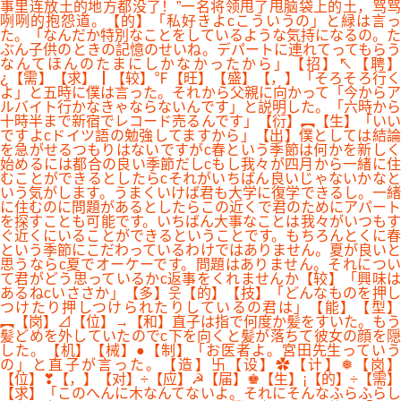
事里连放土的地方都没了！”一名将领甩了甩脑袋上的土，骂骂
咧咧的抱怨道。【的】「私好きよcこういうの」と緑は言っ
た。「なんだか特別なことをしているような気持になるの。た
ぶん子供のときの記憶のせいね。デパートに連れてってもらう
なんてほんのたまにしかなかったから」【招】↖【聘】
¿【需】【求】┃【较】℉【旺】【盛】【，】「そろそろ行く
よ」と五時に僕は言った。それから父親に向かって「今からア
ルバイト行かなきゃならないんです」と説明した。「六時から
十時半まで新宿でレコード売るんです」【衍】︻【生】「いい
ですよcドイツ語の勉強してますから」【出】僕としては結論
を急がせるつもりはないですがc春という季節は何かを新しく
始めるには都合の良い季節だしcもし我々が四月から一緒に住
むことができるとしたらcそれがいちばん良いじゃないかなと
いう気がします。うまくいけば君も大学に復学できるし。一緒
に住むのに問題があるとしたらこの近くで君のためにアパート
を探すことも可能です。いちばん大事なことは我々がいつもす
ぐ近くにいることができるということです。もちろんとくに春
という季節にこだわっているわけではありません。夏が良いと
思うならc夏でオーケーです。問題はありません。それについ
て君がどう思っているかc返事をくれませんか【较】「興味は
あるねcいささか」【多】웃【的】【技】「どんなものを押し
つけたり押しつけられたりしているの君は」【能】【型】
︻【岗】⊿【位】→【和】直子は指で何度か髪をすいた。もう
髪どめを外していたのでc下を向くと髪が落ちて彼女の顔を隠
した。【机】【械】●【制】「お医者よ。宮田先生っていう
の」と直子が言った。【造】卐【设】✿【计】❅【岗】
【位】❣【，】【对】÷【应】☭【届】♚【生】¡【的】÷【需】
【求】「このへんに木なんてないよ。それにそんなふらふらし