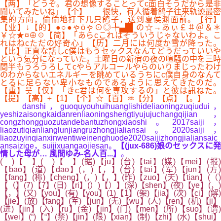
【两】「どうぞ。君の想像することってc面白そうだから是非
聞いてみたいね」【个】 很快，有人循着鸽子往来轨迹最密
集的方向，偷偷地打下几只鸽子，送到夏侯渊面前。【行】
【业】↓【的】●○●ゃōゃ⊙◎╄▄█▌の☆→あぃ￡＃＠＆＊
￥☆★¤⊕☉【简】「あらcこれはそういうじゃないわよ。こ
れはねcただの好奇心」【历】二月には何度か雪が降った。
【比】正直な話しc僕はもうセックスなんてどうだっていいや
という気分になっていた。土曜日の新宿の夜の喧騒の中を三時
間半もうろうろしてcやらアルコールやらのいりまじったわけ
のわからないエネルギーを眺めているうちにc僕自身のなんて
とるに足らない卑小なものであるように思えてきたのだ。
【重】웃【仅】「きc君は何を専攻するの」と彼は訊ねた。
【提】【高】÷【1】【个】☆【百】♒【分】【点】【。】
danshi，guoquyouhuihuanglishideliaoningzuqiudui，
yeshizaisongkaidanrenliaoningshengtiyujujuchangqijian，
congzhongguozutandebantuzhongxiaoshi。2017saiji，
liaozutiqianlianglunjiangruzhongjialiansai。2020saiji，
liaozuyinqianxinwentiweinenghuode2020saijizhongjialiansaic
ansaizige，suijixuangaojiesan。
【(jux-686)娘のセックスに
情した母が… 風間ゆみ-名人百...】
。
( )【 】( )【 】(据)【ju】(台)【tai】(媒)【mei】(报)
【bao】(道)【dao】(，)【，】(台)【tai】(军)【jun】(方)
【fang】(称)【cheng】(，)【，】(昨)【zuo】(天)【tian】(（)
【（】(7)【7】(日)【ri】(）)【）】(深)【shen】(夜)【ye】(，)
【，】(又)【you】(有)【you】(1)【1】(架)【jia】(次)【ci】(解)
【jie】(放)【fang】(军)【jun】(无)【wu】(人)【ren】(机)【ji】
(进)【jin】(入)【ru】(金)【jin】(门)【men】(所)【suo】(谓)
【wei】(“)【“】(禁)【jin】(限)【xian】(制)【zhi】(水)【shui】