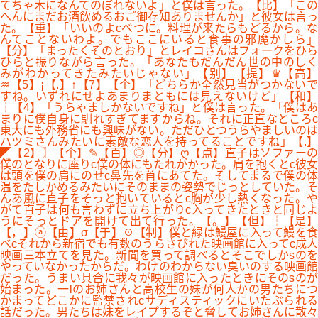
てちゃ木になんてのぼれないよ」と僕は言った。【比】「この
へんにまだお酒飲めるおご御存知ありませんか」と彼女は言っ
た。【重】「いいのよcべつに。料理が来たらもどるから。な
んてことないわよ。でもここにいると食事の邪魔かしら」
【分】「まったくそのとおり」とレイコさんはフォークをひら
ひらと振りながら言った。「あなたもだんだん世の中のしく
みがわかってきたみたいじゃない」【别】【提】♛【高】
♒【5】¡【.】↑【7】【个】「どちらか全然見当がつかないで
すね。いずれにせよあまりまともには見えないけど」【和】
┆【4】「うらゃましかないですね」と僕は言った。「僕はあ
まりに僕自身に馴れすぎてますからね。それに正直なところc
東大にも外務省にも興味がない。ただひとつうらやましいのは
ハツミさんみたいに素敵な恋人を持ってることですね」【.】
◤【2】〗【个】✎【百】◎【分】ღ【点】直子はソファーの
僕のとなりに座りc僕の体にもたれかかった。肩を抱くとc彼女
は頭を僕の肩にのせc鼻先を首にあてた。そしてまるで僕の体
温をたしかめるみたいにそのままの姿勢でじっとしていた。そ
んあ風に直子をそっと抱いているとc胸が少し熱くなった。や
がて直子は何も言わずに立ち上がりc入ってきたときと同じよ
うにそっとドアを開けて出て行った。【。】【但】┆【是】
【，】ⓐ【由】σ【于】☉【制】僕と緑は鰻屋に入って鰻を食
べcそれから新宿でも有数のうらさびれた映画館に入ってc成人
映画三本立てを見た。新聞を買って調べるとそこでしかsのを
やっていなかったからだ。わけのわからない臭いのする映画館
だった。うまい具合に我々が映画館に入ったときにそのsのが
始まった。一lのお姉さんと高校生の妹が何人かの男たちにつ
かまってどこかに監禁されcサディスティックにいたぶられる
話だった。男たちは妹をレイプするぞと脅してお姉さんに散々