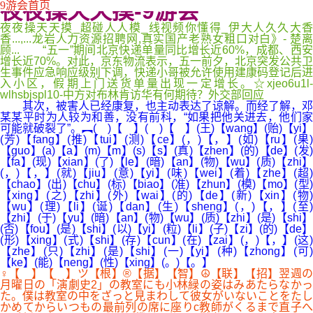
夜夜操天天摸-9游会
9游会首页
夜夜操天天摸_超碰人人模_线视频你懂得_伊大人久久大香
香...,...龙岩人力资源招聘网,真实国产老熟女粗口对白》- 楚离
顾... “五一”期间北京快递单量同比增长近60%，成都、西安
增长近70%。对此，京东物流表示，五一前夕，北京突发公共卫
生事件应急响应级别下调，快递小哥被允许使用建康码登记后进
入小区，假期上门送货单量出现一定增长。☆xjeo6u1l-
wlhsbjspl10-中方对布林肯访华有何期待？外交部回应
其次，被害人已经康复，也主动表达了谅解。而经了解，邓
某某平时为人较为和善，没有前科，“如果把他关进去，他们家
可能就破裂了”。︻( )【 】( )【 】(王)【wang】(贻)【yi】
(芳)【fang】(推)【tui】(测)【ce】(，)【，】(如)【ru】(果)
【guo】(a)【a】(m)【m】(s)【s】(真)【zhen】(的)【de】(发)
【fa】(现)【xian】(了)【le】(暗)【an】(物)【wu】(质)【zhi】
(，)【，】(就)【jiu】(意)【yi】(味)【wei】(着)【zhe】(超)
【chao】(出)【chu】(标)【biao】(准)【zhun】(模)【mo】(型)
【xing】(之)【zhi】(外)【wai】(的)【de】(新)【xin】(物)
【wu】(理)【li】(诞)【dan】(生)【sheng】(，)【，】(至)
【zhi】(于)【yu】(暗)【an】(物)【wu】(质)【zhi】(是)【shi】
(否)【fou】(是)【shi】(以)【yi】(粒)【li】(子)【zi】(的)【de】
(形)【xing】(式)【shi】(存)【cun】(在)【zai】(，)【，】(这)
【zhe】(只)【zhi】(是)【shi】(一)【yi】(种)【zhong】(可)
【ke】(能)【neng】(性)【xing】(。)【。】
♀【 】【 】ツ【根】®【据】【智】☮【联】【招】翌週の
月曜日の「演劇史2」の教室にも小林緑の姿はみあたらなかっ
た。僕は教室の中をざっと見まわして彼女がいないことをたし
かめてからいつもの最前列の席に座りc教師がくるまで直子へ