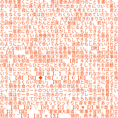
の手紙を書くことにした。僕は夏休みの旅行のことを書いた。
歩いた道筋やc通り過ぎた町町やc出会った人々について書い
た。そして夜になるといつも君のことを考えていたcと。君と
会えなくなってc僕は自分がどれくらい君を求めていたかとい
うことがわかるようになった。大学は退屈きわまりないがc自
己訓練のつもりできちんと出席して勉強している。君がいなく
なってからc何をしてもつまらなく感じるようになってしまっ
た。一度君に会ってゆっくり話がしたい。もしできることなら
その君の入っている療養所をたずねてc何時間かでも面会した
いのだがそれは可能だろうかそしてもしできることならまた前
のように二人で並んで歩いてみたい。迷惑かもしれないけれど
cどんな短い手紙でもいいから返事がほしい。【聘】➳【平】
☠【台】 说到最后，赵班头有些羞愧的低下头，他们可是从
军队中出来的，虽然是被淘汰下来的，但也接受过系统的军事化
训练，如今却连一些僧侣都制不住。【数】キズキが死んだとき
c僕はその死からひとつのことを学んだ。そしてそれを諦観と
して身につけた。あるいは身につけようと思った。それはこう
いうことだった。【据】유【，】「あまり愛されなかったと思
うの」【通】【信】◆【电】♀【子】☪【和】「山が崩れて海
が干上がるくらい可愛い」【制】昨日の朝と同じように僕ら三
人で朝食を食べcそれから鳥小屋の世話をしに行った。直子と
レイコさんはフードのついたビニールの黄色い雨合羽を着てい
た。僕はセーターの上に防水のウィインドブレーカーを着た。
空気は湿っぽくてひやりとしていた。鳥たちも雨を避けるよう
に小屋の奥の方にかたまってひっそりと身を寄せてあってい
た。【造】【业】▽【对】웃【2】☁【0】❅【2】第十章 家与
国【2】°【届】 “妙！”夏侯渊大喜道：“那事不宜迟，我们立
刻进攻？”【毕】【业】☣【生】 “娘的，再不通，外面的工