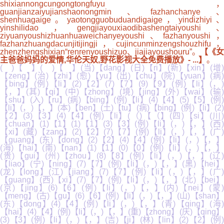
shixiannongcungongtongfuyu，
guanjianzaiyujianshaonongmin、fazhanchanye、
shenhuagaige。yaotongguobuduandigaige，yindizhiyi、
yinshilidao，gengjiayouxiaodibashengtaiyoushi、
ziyuanyoushizhuanhuaweichanyeyoushi、fazhanyoushi，
fazhanzhuangdacunjitijingji，cujincunminzengshouzhifu，
zhenzhengshixian“renrenyoushizuo、jiajiayoushouru”。
【《女
主爸爸妈妈的爱情,华伦天奴,野花影视大全免费播放》- ...】
。
( )【 】( )【 】(当)【dang】(日)【ri】(新)【xin】(增)
【zeng】(治)【zhi】(愈)【yu】(出)【chu】(院)【yuan】(病)
【bing】(例)【li】(2)【2】(7)【7】(9)【9】(例)【li】(，)
【，】(其)【qi】(中)【zhong】(境)【jing】(外)【wai】(输)
【shu】(入)【ru】(病)【bing】(例)【li】(4)【4】(5)【5】(例)
【li】(，)【，】(本)【ben】(土)【tu】(病)【bing】(例)【li】(2)
【2】(3)【3】(4)【4】(例)【li】(（)【（】(四)【si】(川)
【chuan】(1)【1】(1)【1】(3)【3】(例)【li】(，)【，】(西)
【xi】(藏)【zang】(2)【2】(7)【7】(例)【li】(，)【，】(广)
【guang】(东)【dong】(2)【2】(4)【4】(例)【li】(，)【，】
(海)【hai】(南)【nan】(1)【1】(0)【0】(例)【li】(，)【，】
(贵)【gui】(州)【zhou】(8)【8】(例)【li】(，)【，】(辽)
【liao】(宁)【ning】(7)【7】(例)【li】(，)【，】(黑)【hei】
(龙)【long】(江)【jiang】(7)【7】(例)【li】(，)【，】(广)
【guang】(西)【xi】(7)【7】(例)【li】(，)【，】(北)【bei】
(京)【jing】(6)【6】(例)【li】(，)【，】(内)【nei】(蒙)
【meng】(古)【gu】(6)【6】(例)【li】(，)【，】(山)【shan】
(东)【dong】(4)【4】(例)【li】(，)【，】(青)【qing】(海)
【hai】(4)【4】(例)【li】(，)【，】(重)【zhong】(庆)【qing】
(3)【3】(例)【li】(，)【，】(吉)【ji】(林)【lin】(2)【2】(例)