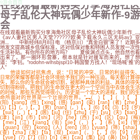
在线观看最新购买分享海角社区
9游会首页
母子乱伦大神玩偶少年新作-9游
会
在线观看最新购买分享海角社区母子乱伦大神玩偶少年新作_...,
《av人妻社区男人天堂??????欧美下载永久三区无码av》亚
洲... 中新经纬8月8日电 （杨京川）“真金白银”来了！近期多
地发文提高城乡低保标准，还对低保对象和特困人员发放一次性
生活补贴。有你所在的地方吗？ 夏侯渊点点头，他自然也看
出来了，那一圈环形营寨，根本就是针对援军而来的，想了想
道：“李钊。”rodohn-wlhsbjspl10-韩国警方找人！“现场喊‘推’的
人”
他谈如何对抗焦虑，说：“日常的冲突、日常的利益得失、
日常的荣耀等都是社会环境给予我们的一种压迫。每天都计算得
失，那么你的生命就会被切割，被那种具体的利益、具体的得失
切割得粉碎。把我们的生命放在更大的一个空间当中去体会生活
的时候，那些东西觉得很小。历史是一个宏大的进程，我们的生
命所面对的世界是一个壮丽的世界。”︻( )【 】( )【 】
(阳)【yang】(性)【xing】(感)【gan】(染)【ran】(者)【zhe】
(1)【1】(，)【，】(男)【nan】(，)【，】(6)【6】(3)【3】(岁)
【sui】(，)【，】(居)【ju】(住)【zhu】(于)【yu】(天)【tian】
(津)【jin】(市)【shi】(河)【he】(西)【xi】(区)【qu】(梅)
【mei】(江)【jiang】(街)【jie】(，)【，】(系)【xi】(管)
【guan】(控)【kong】(人)【ren】(员)【yuan】(筛)【shai】
(查)【zha】(发)【fa】(现)【xian】(，)【，】(9)【9】(月)
【yue】(7)【7】(日)【ri】(采)【cai】(集)【ji】(鼻)【bi】(咽)