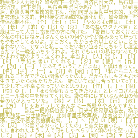
耗费多少人力物力？如今陛下一句话，百济内附大汉，吕布却一
无所获，陛下觉得，吕布会善罢甘休吗？”【是】 说到最
后，赵班头有些羞愧的低下头，他们可是从军队中出来的，虽然
是被淘汰下来的，但也接受过系统的军事化训练，如今却连一些
僧侣都制不住。【个】【土】↑【生】「やめるよc僕は」【土】
▽【长】↗【的】☪【北】☪【京】「あのねcワタナベ君」と
緑は言って人さし指を僕の方に向けた。「警告しておくけどc
今私の中にはねヶ月ぶんくらいの何やかやが絡みあって貯って
もやもやしてるのよ。すごおく。だからそれ以上ひどいことを
言わないで。でないと私ここでおいおい泣きだしちゃうし度泣
きだすと一晩泣いちゃうわよ。それでもいいの私はねcあたり
かまわず獣のように泣くわよ。本当よ」【人】⌘【，】【1】
【9】「手紙も書いてくれる」【岁】❅【便】♒【作】
✔【为】↓【一】「まあそういうことだよね」と僕は言った。
【名】【护】♂【士】▲【开】©【始】¡【工】「私たち二人は
離れることができない関係だったのよ。だからもしキズキ君が
生きていたらc私たちたぶん一緒にいてc愛し合っていてcそし
て少しずつ不幸になっていたと思うわ」【作】【。】÷【很】
【快】☮【，】「ほら葡萄もらってきたわよ」とレイコさんは
ビニール袋の中を見せてくれた。袋の中にはずいぶん沢山の葡
萄の房が入っていた。【她】✔【转】┃【攻】【行】【政】
●【方】「じゃあどうしてあんなに一所懸命やるんですか」
【面】 魏延一把将杨伯丢下马，目光朝杨昂那边看去，杨昂
眼见魏延一合生擒杨伯，此刻哪里还敢再战，趁着这会儿的空
荡，已经带着亲兵狼狈逃离。【，】↖【实】☑【现】↓【了】
⊙【从】「公園でぼおっとしてたの」と彼女は言った。「あな
たに言われたように人で何もしゃべらずにc頭の中を空っぽに
して」【技】√【术】☠【人】【员】▲【到】÷【政】▼【坛】