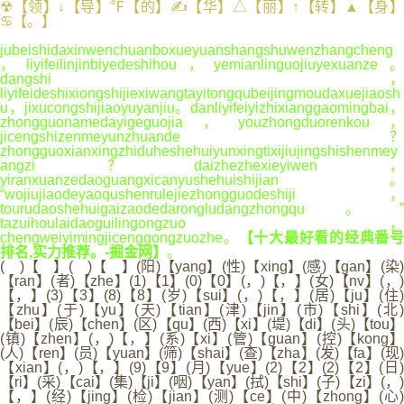
☢【领】↓【导】℉【的】✍【华】△【丽】↑【转】▲【身】
♋【。】
jubeishidaxinwenchuanboxueyuanshangshuwenzhangcheng
，liyifeilinjinbiyedeshihou，yemianlinguojiuyexuanze。
dangshi，
liyifeideshixiongshijiexiwangtayitongqubeijingmoudaxuejiaosh
u，jixucongshijiaoyuyanjiu。danliyifeiyizhixianggaomingbai，
zhongguonamedayigeguojia，youzhongduorenkou，
jicengshizenmeyunzhuande？
zhongguoxianxingzhiduheshehuiyunxingtixijiujingshishenmey
angzi？daizhezhexieyiwen，
yiranxuanzedaoguangxicanyushehuishijian。
“wojiujiaodeyaoqushenrulejiezhongguodeshiji，
tourudaoshehuigaizaodedarongludangzhongqu。”
tazuihoulaidaoguilingongzuo，
chengweiyimingjicenggongzuozhe。
【十大最好看的经典番号
排名,实力推荐。-掘金网】
。
( )【 】( )【 】(阳)【yang】(性)【xing】(感)【gan】(染)
【ran】(者)【zhe】(1)【1】(0)【0】(，)【，】(女)【nv】(，)
【，】(3)【3】(8)【8】(岁)【sui】(，)【，】(居)【ju】(住)
【zhu】(于)【yu】(天)【tian】(津)【jin】(市)【shi】(北)
【bei】(辰)【chen】(区)【qu】(西)【xi】(堤)【di】(头)【tou】
(镇)【zhen】(，)【，】(系)【xi】(管)【guan】(控)【kong】
(人)【ren】(员)【yuan】(筛)【shai】(查)【zha】(发)【fa】(现)
【xian】(，)【，】(9)【9】(月)【yue】(2)【2】(2)【2】(日)
【ri】(采)【cai】(集)【ji】(咽)【yan】(拭)【shi】(子)【zi】(，)
【，】(经)【jing】(检)【jian】(测)【ce】(中)【zhong】(心)