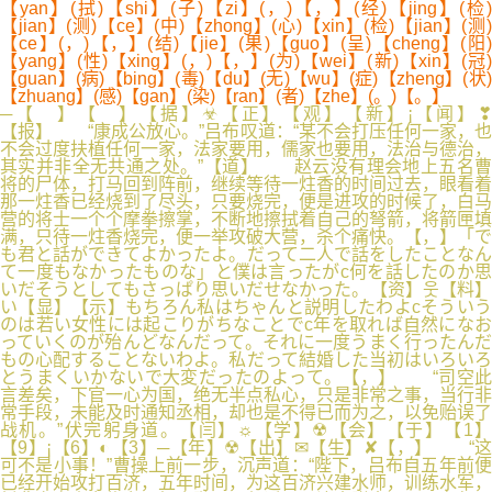
【yan】(拭)【shi】(子)【zi】(，)【，】(经)【jing】(检)
【jian】(测)【ce】(中)【zhong】(心)【xin】(检)【jian】(测)
【ce】(，)【，】(结)【jie】(果)【guo】(呈)【cheng】(阳)
【yang】(性)【xing】(，)【，】(为)【wei】(新)【xin】(冠)
【guan】(病)【bing】(毒)【du】(无)【wu】(症)【zheng】(状)
【zhuang】(感)【gan】(染)【ran】(者)【zhe】(。)【。】
─【 】【 】【据】☣【正】【观】【新】¡【闻】❣
【报】 “康成公放心。”吕布叹道：“某不会打压任何一家，也
不会过度扶植任何一家，法家要用，儒家也要用，法治与德治，
其实并非全无共通之处。”【道】 赵云没有理会地上五名曹
将的尸体，打马回到阵前，继续等待一炷香的时间过去，眼看着
那一炷香已经烧到了尽头，只要烧完，便是进攻的时候了，白马
营的将士一个个摩拳擦掌，不断地擦拭着自己的弩箭，将箭匣填
满，只待一炷香烧完，便一举攻破大营，杀个痛快。【，】「で
も君と話ができてよかったよ。だって二人で話をしたことなん
て一度もなかったものな」と僕は言ったがc何を話したのか思
いだそうとしてもさっぱり思いだせなかった。【资】웃【料】
い【显】【示】もちろん私はちゃんと説明したわよcそういう
のは若い女性には起こりがちなことでc年を取れば自然になお
っていくのが殆んどなんだって。それに一度うまく行ったんだ
もの心配することないわよ。私だって結婚した当初はいろいろ
とうまくいかないで大変だったのよって。【，】 “司空此
言差矣，下官一心为国，绝无半点私心，只是非常之事，当行非
常手段，未能及时通知丞相，却也是不得已而为之，以免贻误了
战机。”伏完躬身道。【闫】☼【学】☢【会】【于】【1】
【9】¡【6】◐【3】─【年】☢【出】✉【生】✘【，】 “这
可不是小事！”曹操上前一步，沉声道：“陛下，吕布自五年前便
已经开始攻打百济，五年时间，为这百济兴建水师，训练水军，